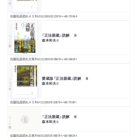
出版社品切れ
Ａ５判
430
頁
2005/03/22
978-4-480-75189-8
『正法眼蔵』読解 ９
ちくま学芸文庫
森本和夫
著
出版社品切れ
文庫判
432
頁
2005/03/09
978-4-480-08829-1
愛蔵版『正法眼蔵』読解 ８
シリーズ・全集
森本和夫
著
出版社品切れ
Ａ５判
472
頁
2005/01/20
978-4-480-75188-1
『正法眼蔵』読解 ８
ちくま学芸文庫
森本和夫
著
出版社品切れ
文庫判
480
頁
2005/01/06
978-4-480-08828-4