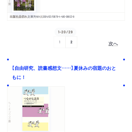
出版社品切れ
文庫判
464
頁
2004/03/10
978-4-480-08823-9
1-20/29
次へ
1
2
【自由研究、読書感想文……】夏休みの宿題のおと
もに！
ちくまプリマー新書