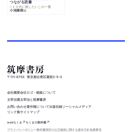
つながる読書
─１０代に推したいこの一冊
小池陽慈
編
〒111-8755
東京都台東区蔵前2-5-3
会社概要
会社ロゴ・銘板について
太宰治賞
太宰治と筑摩書房
お問い合わせ
著作権について
出版目録
ソーシャルメディア
リンク集
サイトマップ
webちくま
ちくまの教科書
プライバシーポリシー
教科書採択の公正確保に関する基本方針
免責事項