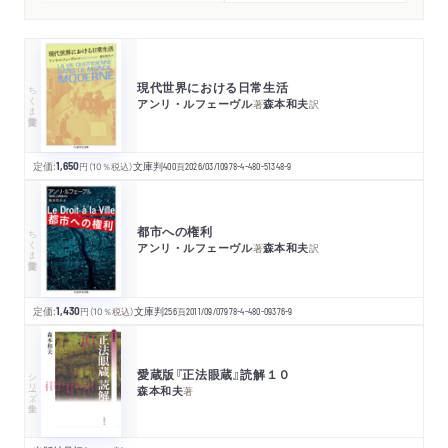
現代世界における日常生活
ちくま学芸文庫
アンリ・ルフェーヴル
森本和夫
著
訳
定価:
1,650
円
（10％税込）
文庫判
400
頁
2026/03/10
978-4-480-51348-9
都市への権利
ちくま学芸文庫
アンリ・ルフェーヴル
森本和夫
著
訳
定価:
1,430
円
（10％税込）
文庫判
256
頁
2011/09/07
978-4-480-09376-9
愛蔵版『正法眼蔵』読解１０
シリーズ・全集
森本和夫
著