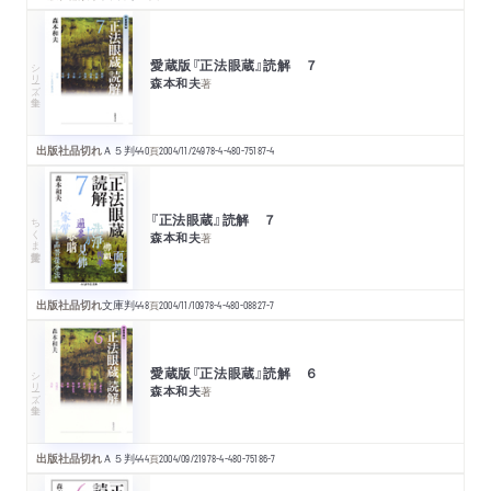
愛蔵版『正法眼蔵』読解 ７
シリーズ・全集
森本和夫
著
出版社品切れ
Ａ５判
440
頁
2004/11/24
978-4-480-75187-4
『正法眼蔵』読解 ７
ちくま学芸文庫
森本和夫
著
出版社品切れ
文庫判
448
頁
2004/11/10
978-4-480-08827-7
愛蔵版『正法眼蔵』読解 ６
シリーズ・全集
森本和夫
著
出版社品切れ
Ａ５判
444
頁
2004/09/21
978-4-480-75186-7