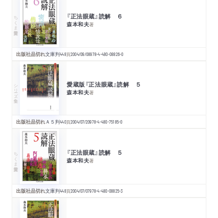
『正法眼蔵』読解 ６
ちくま学芸文庫
森本和夫
著
出版社品切れ
文庫判
448
頁
2004/09/08
978-4-480-08826-0
愛蔵版『正法眼蔵』読解 ５
シリーズ・全集
森本和夫
著
出版社品切れ
Ａ５判
440
頁
2004/07/20
978-4-480-75185-0
『正法眼蔵』読解 ５
ちくま学芸文庫
森本和夫
著
出版社品切れ
文庫判
448
頁
2004/07/07
978-4-480-08825-3