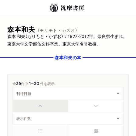
森本和夫
（モリモト・カズオ）
森本 和夫（もりもと・かずお）：1927-2012年。奈良県生まれ。
東京大学文学部仏文科卒業。東京大学名誉教授。
森本和夫
の本
1
20
─
全
29
件中
件を表示