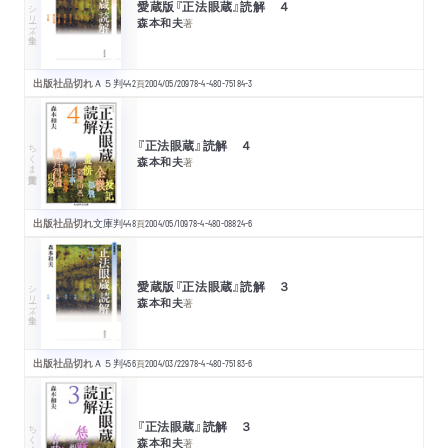
愛蔵版『正法眼蔵』読解 ４
シリーズ・全集
森本和夫
著
出版社品切れ
Ａ５判
442
頁
2004/05/20
978-4-480-75184-3
『正法眼蔵』読解 ４
ちくま学芸文庫
森本和夫
著
出版社品切れ
文庫判
448
頁
2004/05/10
978-4-480-08824-6
愛蔵版『正法眼蔵』読解 ３
シリーズ・全集
森本和夫
著
出版社品切れ
Ａ５判
456
頁
2004/03/22
978-4-480-75183-6
『正法眼蔵』読解 ３
ちくま学芸文庫
森本和夫
著