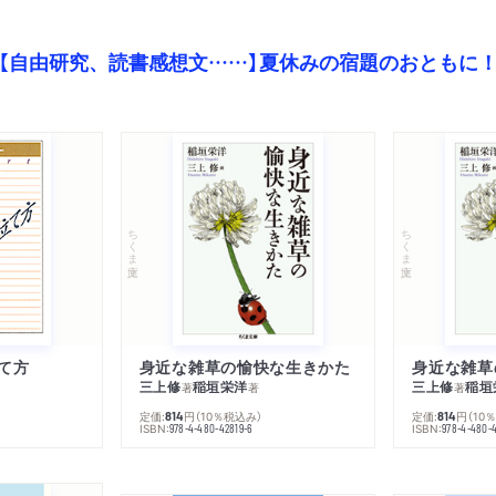
【自由研究、読書感想文……】夏休みの宿題のおともに
ちくま文庫
ちくま文庫
て方
身近な雑草の愉快な生きかた
身近な雑草
三上修
稲垣栄洋
三上修
稲垣
著
著
著
定価:
円
（10％税込み）
定価:
円
（10
814
814
ISBN:
ISBN:
978-4-480-42819-6
978-4-480-