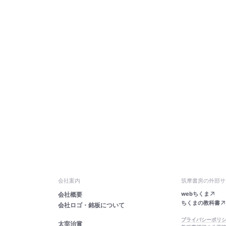
会社案内
筑摩書房の外部サ
webちくま
会社概要
ちくまの教科書
会社ロゴ・銘板について
プライバシーポリ
太宰治賞