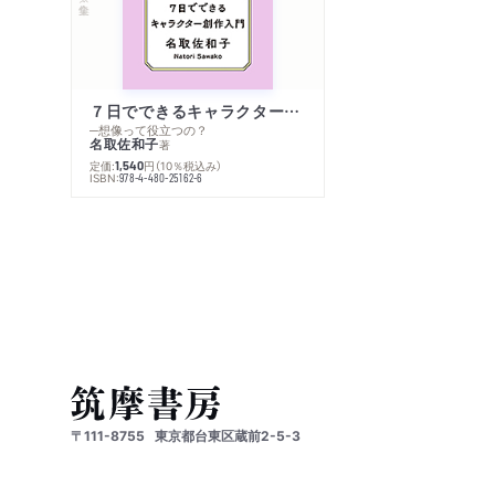
７日でできるキャラクター創作入門
─想像って役立つの？
名取佐和子
著
定価:
円
（10％税込み）
1,540
ISBN:
978-4-480-25162-6
〒111-8755
東京都台東区蔵前2-5-3