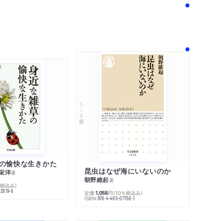
！
ちくま新書
の愉快な生きかた
昆虫はなぜ海にいないのか
栄洋
著
朝野維起
著
％税込み）
42819-6
定価:
円
（10％税込み）
1,056
ISBN:
978-4-480-07756-1