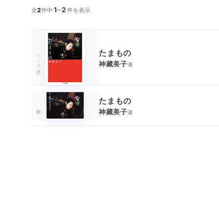
1
2
─
全
2
件中
件を表示
たまもの
ちくま文庫
神藏美子
著
たまもの
神藏美子
著