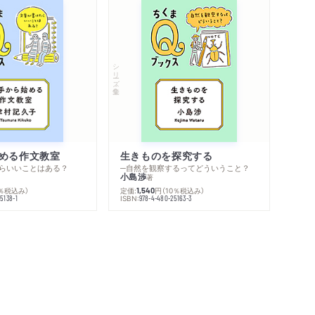
シリーズ・全集
める作文教室
生きものを探究する
らいいことはある？
─自然を観察するってどういうこと？
小島渉
著
0％税込み）
定価:
円
（10％税込み）
1,540
ISBN:
5138-1
978-4-480-25163-3