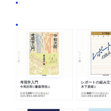
ちくま文庫
ちくま学芸文庫
考現学入門
レポートの組み立
今和次郎
藤森照信
木下是雄
著
編
著
定価:
円
（10％税込み）
定価:
円
（10％税込み）
1,210
902
ISBN:
ISBN:
978-4-480-02115-1
978-4-480-08121-6