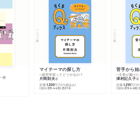
シリーズ・全集
シリーズ・全集
マイテーマの探し方
苦手から始
─探究学習ってどうやるの？
─文章が書けた
一冊
片岡則夫
津村記久子
著
著
定価:
円
（10％税込み）
定価:
円
（1
1,320
1,210
ISBN:
ISBN:
978-4-480-25117-6
978-4-480-2