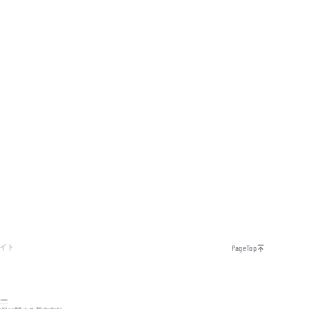
イト
PageTop
シー