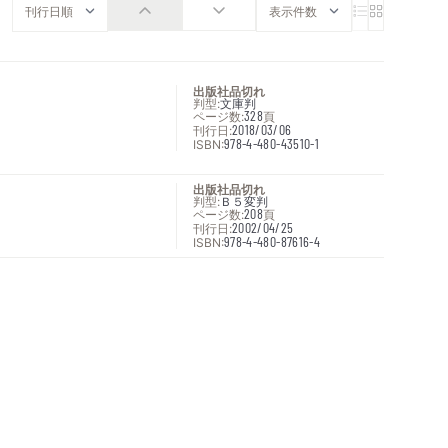
出版社品切れ
判型:
文庫判
ページ数:
328
頁
刊行日:
2018/03/06
ISBN:
978-4-480-43510-1
出版社品切れ
判型:
Ｂ５変判
ページ数:
208
頁
刊行日:
2002/04/25
ISBN:
978-4-480-87616-4
次へ