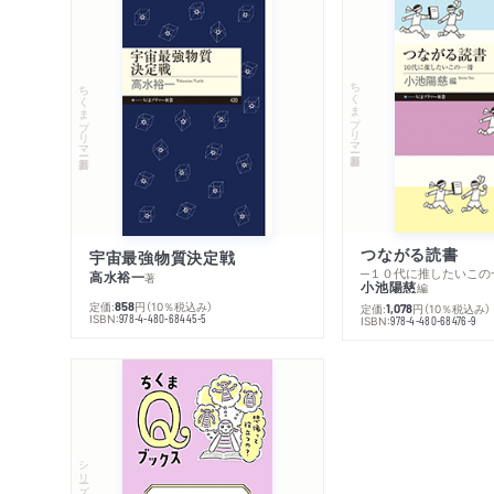
ちくまプリマー新書
ちくまプリマー新書
つながる読書
宇宙最強物質決定戦
─１０代に推したいこの
高水裕一
著
小池陽慈
編
定価:
円
（10％税込み）
858
定価:
円
（10％税込み）
1,078
ISBN:
978-4-480-68445-5
ISBN:
978-4-480-68476-9
シリーズ・全集