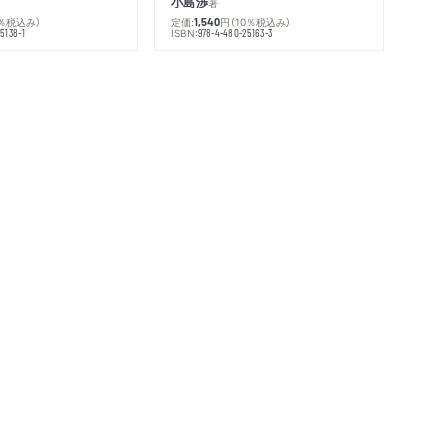
小島渉
著
0％税込み）
定価:
円
（10％税込み）
1,540
ISBN:
5138-1
978-4-480-25163-3