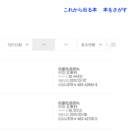
これから出る本
本をさがす
出版社品切れ
判型:
文庫判
ページ数:
440
頁
刊行日:
2011/12/07
ISBN:
978-4-480-42864-6
出版社品切れ
判型:
文庫判
ページ数:
512
頁
刊行日:
2011/03/09
ISBN:
978-4-480-42738-0