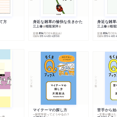
て方
身近な雑草の愉快な生きかた
身近な雑草
三上修
稲垣栄洋
三上修
稲垣
著
著
著
定価:
円
（10％税込み）
定価:
円
（10
814
814
ISBN:
ISBN:
978-4-480-42819-6
978-4-480-
シリーズ・全集
シリーズ・全集
マイテーマの探し方
苦手から始
─探究学習ってどうやるの？
─文章が書けた
一冊