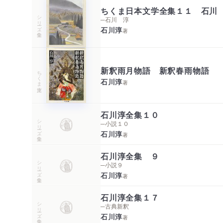
ちくま日本文学全集１１ 石川
シリーズ・全集
─石川 淳
石川淳
著
新釈雨月物語 新釈春雨物語
ちくま文庫
石川淳
著
石川淳全集１０
シリーズ・全集
─小説１０
石川淳
著
石川淳全集 ９
シリーズ・全集
─小説９
石川淳
著
石川淳全集１７
シリーズ・全集
─古典新釈
石川淳
著