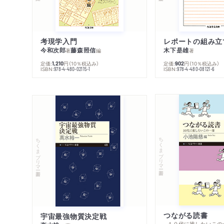
考現学入門
レポートの組み立
今和次郎
藤森照信
木下是雄
著
編
著
定価:
円
（10％税込み）
定価:
円
（10％税込み）
1,210
902
ISBN:
ISBN:
978-4-480-02115-1
978-4-480-08121-6
ちくまプリマー新書
ちくまプリマー新書
つながる読書
宇宙最強物質決定戦
─１０代に推したいこの