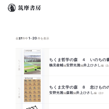
1
20
─
全
37
件中
件を表示
ちくま哲学の森 ４ いのちの
ちくま文庫
鶴見俊輔
安野光雅
井上ひさし
編
編
編
ほ
ちくま文学の森 ８ 怠けもの
ちくま文庫
安野光雅
森毅
井上ひさし
編
編
編
ほか