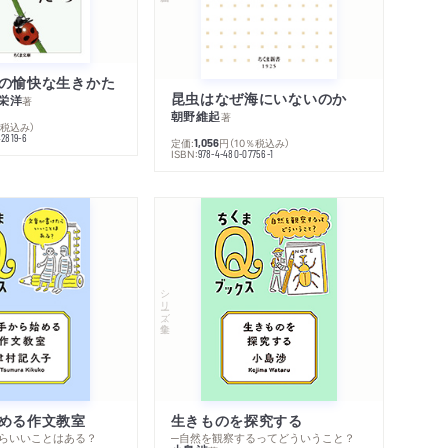
の愉快な生きかた
昆虫はなぜ海にいないのか
栄洋
著
朝野維起
著
％税込み）
42819-6
定価:
円
（10％税込み）
1,056
ISBN:
978-4-480-07756-1
シリーズ・全集
める作文教室
生きものを探究する
らいいことはある？
─自然を観察するってどういうこと？