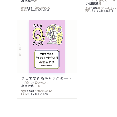
高水裕一
著
小池陽慈
編
定価:
円
（10％税込み）
858
定価:
円
（10％税込み）
1,078
ISBN:
978-4-480-68445-5
ISBN:
978-4-480-68476-9
シリーズ・全集
７日でできるキャラクター創作入門
─想像って役立つの？
名取佐和子
著
定価:
円
（10％税込み）
1,540
ISBN:
978-4-480-25162-6