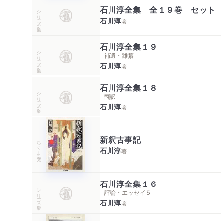
石川淳全集 全１９巻 セット
シリーズ・全集
石川淳
著
石川淳全集１９
シリーズ・全集
─補遺・雑纂
石川淳
著
石川淳全集１８
シリーズ・全集
─翻訳
石川淳
著
新釈古事記
ちくま文庫
石川淳
著
石川淳全集１６
シリーズ・全集
─評論・エッセイ５
石川淳
著