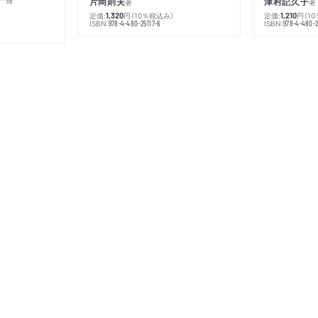
片岡則夫
津村記久子
著
著
定価:
円
（10％税込み）
定価:
円
（1
1,320
1,210
ISBN:
ISBN:
978-4-480-25117-6
978-4-480-2