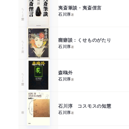
夷斎筆談・夷斎俚言
ちくま学芸文庫
石川淳
著
癇癖談：くせものがたり
ちくま文庫
石川淳
著
森鴎外
ちくま学芸文庫
石川淳
著
石川淳 コスモスの知慧
石川淳
著