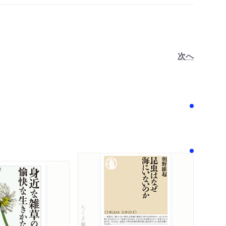
次へ
！
ちくま新書