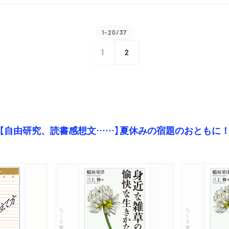
1-20/37
1
2
【自由研究、読書感想文……】夏休みの宿題のおともに
ちくま文庫
ちくま文庫