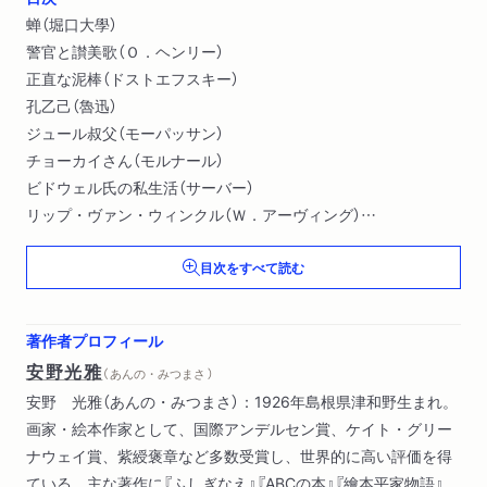
蝉（堀口大學）
警官と讃美歌（Ｏ．ヘンリー）
正直な泥棒（ドストエフスキー）
孔乙己（魯迅）
ジュール叔父（モーパッサン）
チョーカイさん（モルナール）
ビドウェル氏の私生活（サーバー）
リップ・ヴァン・ウィンクル（Ｗ．アーヴィング）
スカブラの話（上野英信）
目次をすべて読む
懶惰の賦（ケッセル）
ものぐさ病（Ｐ．モーラン）
不精の代参（桂米朝）演
著作者プロフィール
貧乏（幸田露伴）
安野光雅
（ あんの・みつまさ ）
変装狂（金子光晴）
安野 光雅（あんの・みつまさ）：1926年島根県津和野生まれ。
幇間（谷崎潤一郎）
画家・絵本作家として、国際アンデルセン賞、ケイト・グリー
井月（石川淳）
ナウェイ賞、紫綬褒章など多数受賞し、世界的に高い評価を得
よじょう（山本周五郎）
ている。主な著作に『ふしぎなえ』『ABCの本』『繪本平家物語』
懶惰の歌留多（太宰治）