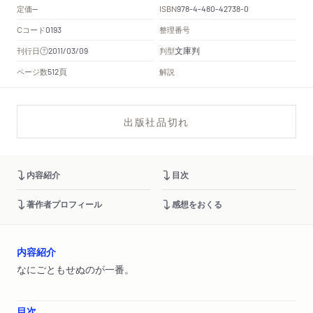
定価
ISBN
--
978-4-480-42738-0
Cコード
整理番号
0193
文庫判
刊行日
判型
2011/03/09
頁
ページ数
解説
512
出版社品切れ
内容紹介
目次
著作者プロフィール
感想をおくる
内容紹介
なにごともせぬのが一番。
目次