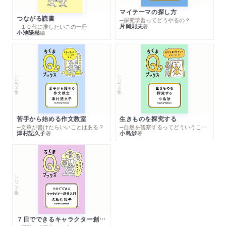
マイテーマの探し方
つながる読書
─探究学習ってどうやるの？
片岡則夫
著
─１０代に推したいこの一冊
小池陽慈
編
シリーズ・全集
シリーズ・全集
苦手から始める作文教室
生きものを探究する
─文章が書けたらいいことはある？
─自然を観察するってどういうこと？
津村記久子
小島渉
著
著
シリーズ・全集
７日でできるキャラクター創作入門