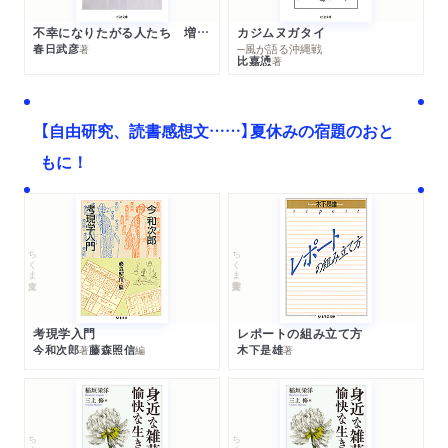
不幸になりたがる人たち 増補新版
カジムヌガタイ
春日武彦
─風が語る沖縄戦
著
比嘉慂
著
【自由研究、読書感想文……】夏休みの宿題のおと
もに！
ちくま文庫
ちくま学芸文庫
考現学入門
レポートの組み立て方
今和次郎
藤森照信
木下是雄
著
編
著
ちくま文庫
ちくま文庫