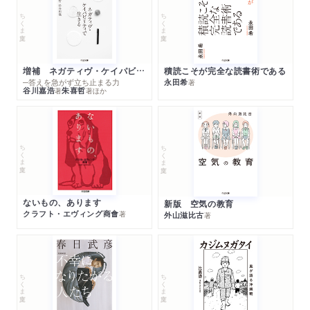
ちくま文庫
ちくま文庫
増補 ネガティヴ・ケイパビリティで生きる
積読こそが完全な読書術である
─答えを急がず立ち止まる力
永田希
著
谷川嘉浩
朱喜哲
著
著
ほか
ちくま文庫
ちくま文庫
ないもの、あります
新版 空気の教育
クラフト・エヴィング商會
著
外山滋比古
著
ちくま文庫
ちくま文庫