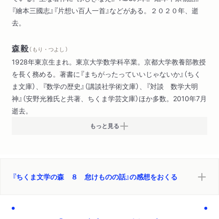
『繪本三國志』『片想い百人一首』などがある。２０２０年、逝
ぐうたら戦記（坂口安吾）
去。
大凶の籤（武田麟太郎）
坐っている（富士正晴）
森毅
屋根裏の法学士（宇野浩二）
（ もり・つよし ）
老妓抄（岡本かの子）
1928年東京生まれ。東京大学数学科卒業。京都大学教養部教授
を長く務める。著書に『まちがったっていいじゃないか』（ちく
ま文庫）、『数学の歴史』（講談社学術文庫）、『対談 数学大明
神』（安野光雅氏と共著、ちくま学芸文庫）ほか多数。2010年7月
逝去。
もっと見る
『ちくま文学の森 ８ 怠けものの話』の感想をおくる