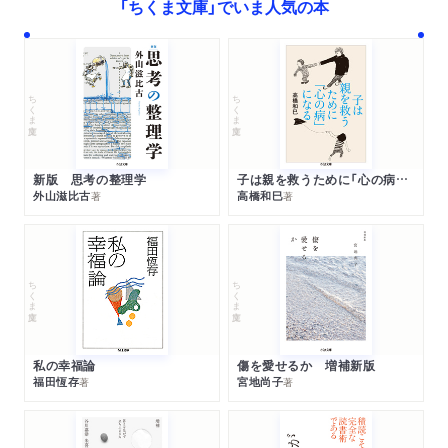
「ちくま文庫」でいま人気の本
ちくま文庫
ちくま文庫
新版 思考の整理学
子は親を救うために「心の病」になる
外山滋比古
高橋和巳
著
著
ちくま文庫
ちくま文庫
私の幸福論
傷を愛せるか 増補新版
福田恆存
宮地尚子
著
著