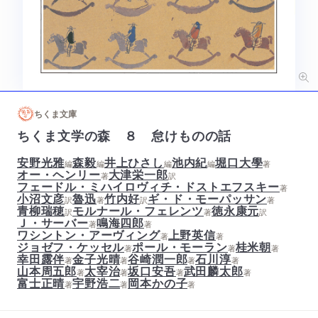
ちくま文庫
ちくま文学の森 ８ 怠けものの話
安野光雅
森毅
井上ひさし
池内紀
堀口大學
編
編
編
編
著
オー・ヘンリー
大津栄一郎
著
訳
フェードル・ミハイロヴィチ・ドストエフスキー
著
小沼文彦
魯迅
竹内好
ギ・ド・モーパッサン
訳
著
訳
著
青柳瑞穂
モルナール・フェレンツ
徳永康元
訳
著
訳
Ｊ・サーバー
鳴海四郎
著
著
ワシントン・アーヴィング
上野英信
著
著
ジョゼフ・ケッセル
ポール・モーラン
桂米朝
著
著
著
幸田露伴
金子光晴
谷崎潤一郎
石川淳
著
著
著
著
山本周五郎
太宰治
坂口安吾
武田麟太郎
著
著
著
著
富士正晴
宇野浩二
岡本かの子
著
著
著