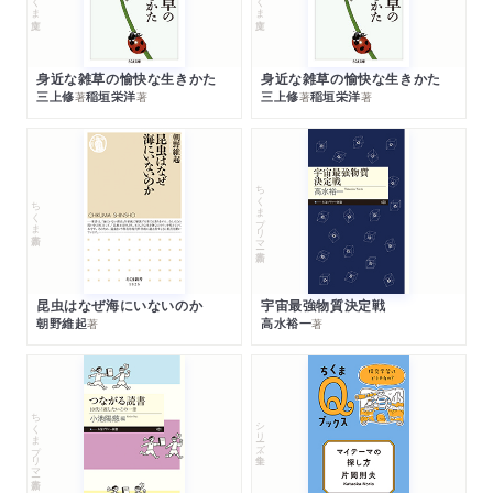
身近な雑草の愉快な生きかた
身近な雑草の愉快な生きかた
三上修
稲垣栄洋
三上修
稲垣栄洋
著
著
著
著
ちくまプリマー新書
ちくま新書
昆虫はなぜ海にいないのか
宇宙最強物質決定戦
朝野維起
高水裕一
著
著
ちくまプリマー新書
シリーズ・全集