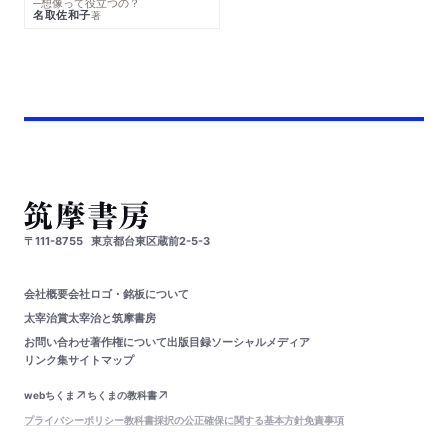
─想像って役立つの？
名取佐和子
著
〒111-8755
東京都台東区蔵前2-5-3
会社概要
会社ロゴ・銘板について
太宰治賞
太宰治と筑摩書房
お問い合わせ
著作権について
出版目録
ソーシャルメディア
リンク集
サイトマップ
webちくま
ちくまの教科書
プライバシーポリシー
教科書採択の公正確保に関する基本方針
免責事項