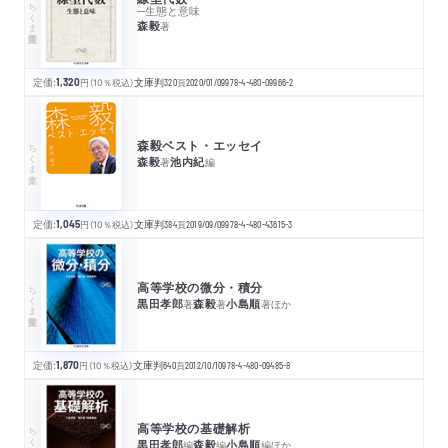
ちくま学芸文庫
─生態と意味
森毅
著
定価:
1,320
円
（10％税込）
文庫判
320
頁
2020/01/09
978-4-480-09966-2
森毅ベスト・エッセイ
ちくま文庫
森毅
池内紀
著
編
定価:
1,045
円
（10％税込）
文庫判
384
頁
2019/09/09
978-4-480-43615-3
高等学校の微分・積分
ちくま学芸文庫
黒田孝郎
森毅
小島順
著
著
著
ほか
定価:
1,870
円
（10％税込）
文庫判
640
頁
2012/10/10
978-4-480-09485-8
高等学校の基礎解析
ちくま学芸文庫
黒田孝郎
森毅
小島順
編
編
編
ほか