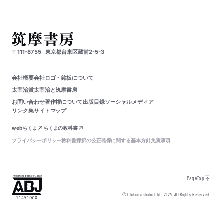
〒111-8755
東京都台東区蔵前2-5-3
会社概要
会社ロゴ・銘板について
太宰治賞
太宰治と筑摩書房
お問い合わせ
著作権について
出版目録
ソーシャルメディア
リンク集
サイトマップ
webちくま
ちくまの教科書
プライバシーポリシー
教科書採択の公正確保に関する基本方針
免責事項
PageTop
© Chikumashobo Ltd.
2024
All Rights Reserved.