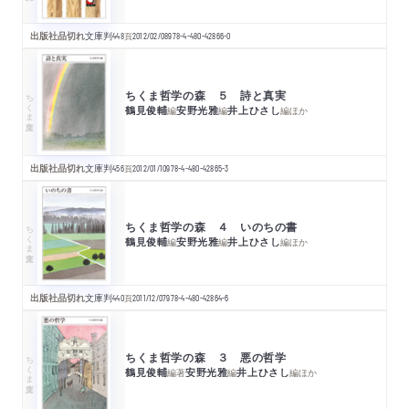
出版社品切れ
文庫判
448
頁
2012/02/08
978-4-480-42866-0
ちくま哲学の森 ５ 詩と真実
ちくま文庫
鶴見俊輔
安野光雅
井上ひさし
編
編
編
ほか
出版社品切れ
文庫判
456
頁
2012/01/10
978-4-480-42865-3
ちくま哲学の森 ４ いのちの書
ちくま文庫
鶴見俊輔
安野光雅
井上ひさし
編
編
編
ほか
出版社品切れ
文庫判
440
頁
2011/12/07
978-4-480-42864-6
ちくま哲学の森 ３ 悪の哲学
ちくま文庫
鶴見俊輔
安野光雅
井上ひさし
編著
編
編
ほか