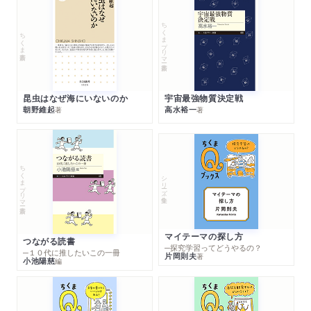
ちくまプリマー新書
ちくま新書
昆虫はなぜ海にいないのか
宇宙最強物質決定戦
朝野維起
高水裕一
著
著
ちくまプリマー新書
シリーズ・全集
マイテーマの探し方
つながる読書
─探究学習ってどうやるの？
─１０代に推したいこの一冊
片岡則夫
著
小池陽慈
編