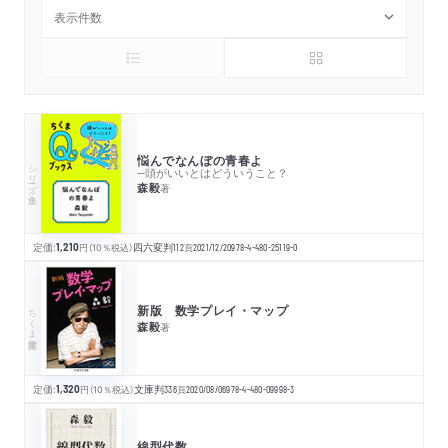
悩んでなんぼの青春よ
シリーズ・全集
─頭がいいとはどういうこと？
森毅
著
定価:
1,210
円
（10％税込）
四六変判
112
頁
2021/12/20
978-4-480-25119-0
新版 数学プレイ・マップ
ちくま学芸文庫
森毅
著
定価:
1,320
円
（10％税込）
文庫判
336
頁
2020/08/06
978-4-480-09998-3
線型代数