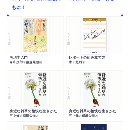
もに！
ちくま文庫
ちくま学芸文庫
考現学入門
レポートの組み立て方
今和次郎
藤森照信
木下是雄
著
編
著
ちくま文庫
ちくま文庫
身近な雑草の愉快な生きかた
身近な雑草の愉快な生きかた
三上修
稲垣栄洋
三上修
稲垣栄洋
著
著
著
著