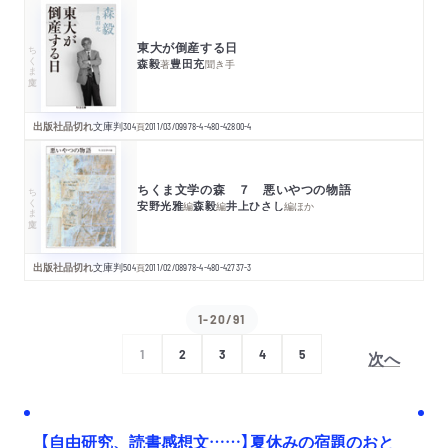
東大が倒産する日
ちくま文庫
森毅
豊田充
著
聞き手
出版社品切れ
文庫判
304
頁
2011/03/09
978-4-480-42800-4
ちくま文学の森 ７ 悪いやつの物語
ちくま文庫
安野光雅
森毅
井上ひさし
編
編
編
ほか
出版社品切れ
文庫判
504
頁
2011/02/08
978-4-480-42737-3
1-20/91
次へ
1
2
3
4
5
【自由研究、読書感想文……】夏休みの宿題のおと