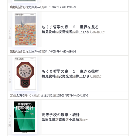
出版社品切れ
文庫判
440
頁
2011/11/09
978-4-480-42863-9
ちくま哲学の森 ２ 世界を見る
ちくま文庫
鶴見俊輔
安野光雅
井上ひさし
編
編
編著
ほか
出版社品切れ
文庫判
440
頁
2011/10/06
978-4-480-42862-2
ちくま哲学の森 １ 生きる技術
ちくま文庫
鶴見俊輔
安野光雅
井上ひさし
編
編
編
ほか
定価:
1,320
円
（10％税込）
文庫判
432
頁
2011/09/07
978-4-480-42861-5
高等学校の確率・統計
ちくま学芸文庫
黒田孝郎
森毅
小島順
著
著
著
ほか