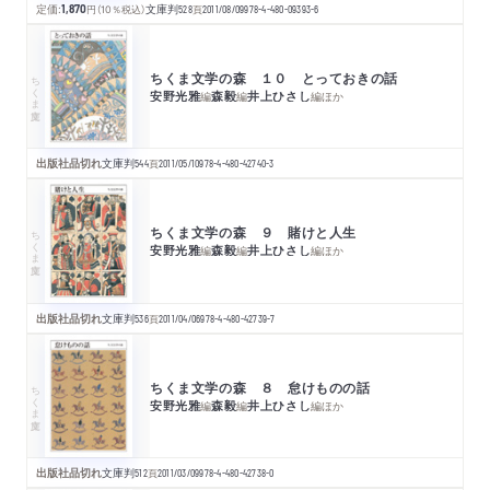
定価:
1,870
円
（10％税込）
文庫判
528
頁
2011/08/09
978-4-480-09393-6
ちくま文学の森 １０ とっておきの話
ちくま文庫
安野光雅
森毅
井上ひさし
編
編
編
ほか
出版社品切れ
文庫判
544
頁
2011/05/10
978-4-480-42740-3
ちくま文学の森 ９ 賭けと人生
ちくま文庫
安野光雅
森毅
井上ひさし
編
編
編
ほか
出版社品切れ
文庫判
536
頁
2011/04/06
978-4-480-42739-7
ちくま文学の森 ８ 怠けものの話
ちくま文庫
安野光雅
森毅
井上ひさし
編
編
編
ほか
出版社品切れ
文庫判
512
頁
2011/03/09
978-4-480-42738-0