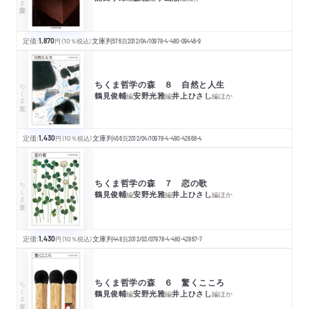
定価:
1,870
円
（10％税込）
文庫判
576
頁
2012/04/10
978-4-480-09446-9
ちくま哲学の森 ８ 自然と人生
ちくま文庫
鶴見俊輔
安野光雅
井上ひさし
編
編
編
ほか
定価:
1,430
円
（10％税込）
文庫判
456
頁
2012/04/10
978-4-480-42868-4
ちくま哲学の森 ７ 恋の歌
ちくま文庫
鶴見俊輔
安野光雅
井上ひさし
編
編
編
ほか
定価:
1,430
円
（10％税込）
文庫判
448
頁
2012/03/07
978-4-480-42867-7
ちくま哲学の森 ６ 驚くこころ
ちくま文庫
鶴見俊輔
安野光雅
井上ひさし
編
編
編
ほか