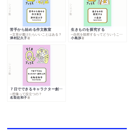
シリーズ・全集
シリーズ・全集
苦手から始める作文教室
生きものを探究する
─文章が書けたらいいことはある？
─自然を観察するってどういうこと？
津村記久子
小島渉
著
著
シリーズ・全集
７日でできるキャラクター創作入門
─想像って役立つの？
名取佐和子
著