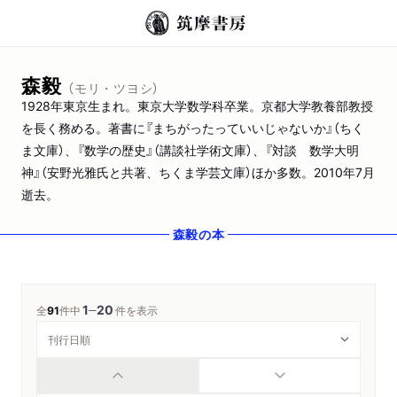
森毅
（モリ・ツヨシ）
1928年東京生まれ。東京大学数学科卒業。京都大学教養部教授
を長く務める。著書に『まちがったっていいじゃないか』（ちく
ま文庫）、『数学の歴史』（講談社学術文庫）、『対談 数学大明
神』（安野光雅氏と共著、ちくま学芸文庫）ほか多数。2010年7月
逝去。
森毅
の本
1
20
─
全
91
件中
件を表示