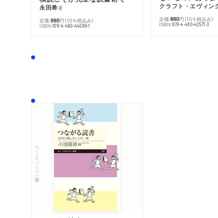
クラフト・エヴィン
永田希
著
定価:
円
（10％税込み）
990
定価:
円
（10％税込み）
990
ISBN:
978-4-480-42571-3
ISBN:
978-4-480-44089-1
ちくまプリマー新書