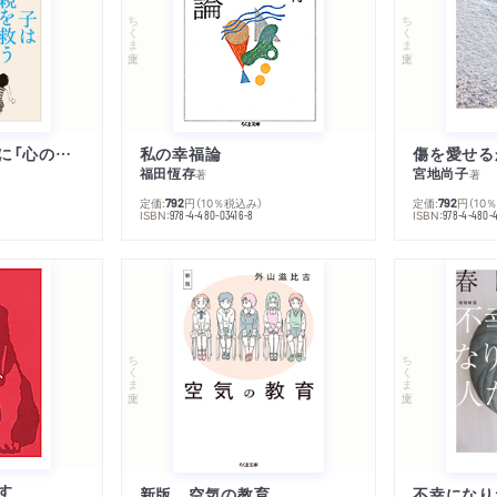
ちくま文庫
ちくま文庫
子は親を救うために「心の病」になる
私の幸福論
傷を愛せる
福田恆存
宮地尚子
著
著
定価:
円
（10％税込み）
定価:
円
（10
792
792
ISBN:
ISBN:
978-4-480-03416-8
978-4-480-
ちくま文庫
ちくま文庫
す
新版 空気の教育