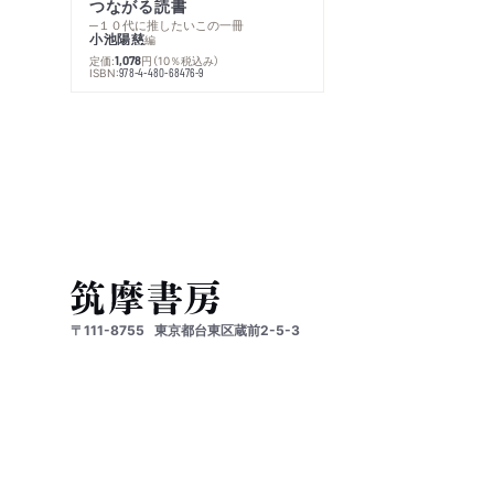
つながる読書
─１０代に推したいこの一冊
小池陽慈
編
定価:
円
（10％税込み）
1,078
ISBN:
978-4-480-68476-9
〒111-8755
東京都台東区蔵前2-5-3