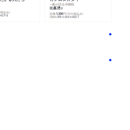
─風が語る沖縄戦
比嘉慂
著
％税込み）
定価:
円
（10％税込み）
1,100
44071-6
ISBN:
978-4-480-44102-7
！