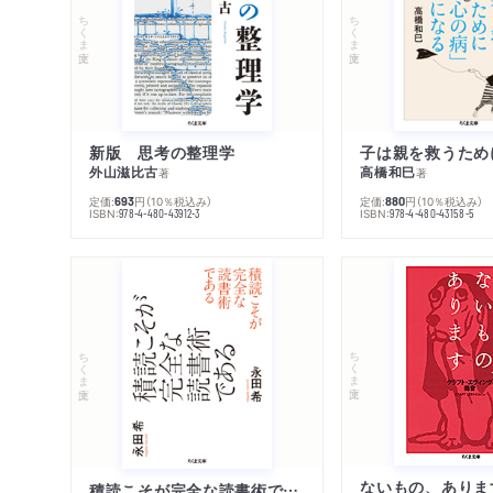
ちくま文庫
ちくま文庫
新版 思考の整理学
外山滋比古
高橋和巳
著
著
定価:
円
（10％税込み）
定価:
円
（10％税込み）
693
880
ISBN:
ISBN:
978-4-480-43912-3
978-4-480-43158-5
ちくま文庫
ちくま文庫
ないもの、ありま
積読こそが完全な読書術である