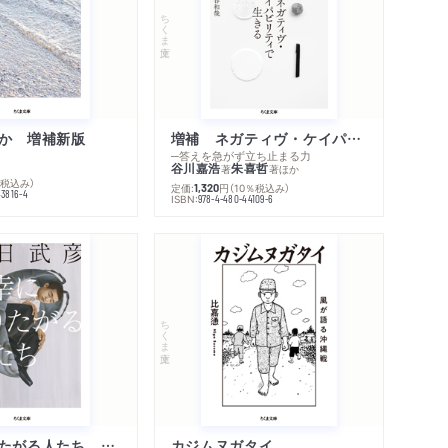
ちくま文庫
か 増補新版
増補 ネガティヴ・ケイパビリティで生きる
─答えを急がず立ち止まる力
谷川嘉浩
朱喜哲
著
著
ほか
％税込み）
定価:
円
（10％税込み）
1,320
43816-4
ISBN:
978-4-480-44109-6
ちくま文庫
不幸になりたがる人たち 増補新版
カジムヌガタイ