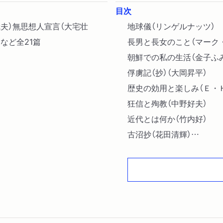
目次
夫）無思想人宣言（大宅壮
地球儀（リンゲルナッツ）
など全21篇
長男と長女のこと（マーク
朝鮮での私の生活（金子ふ
俘虜記（抄）（大岡昇平）
歴史の効用と楽しみ（Ｅ・
狂信と殉教（中野好夫）
近代とは何か（竹内好）
古沼抄（花田清輝）
研究者と実践者（桑原武夫）
無思想人宣言（大宅壮一）〔