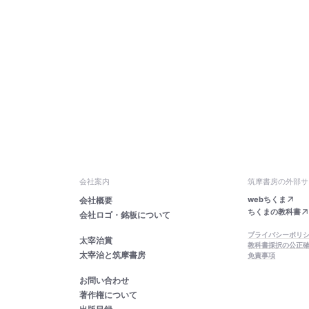
会社案内
筑摩書房の外部サ
webちくま
会社概要
ちくまの教科書
会社ロゴ・銘板について
プライバシーポリ
太宰治賞
教科書採択の公正
太宰治と筑摩書房
免責事項
お問い合わせ
著作権について