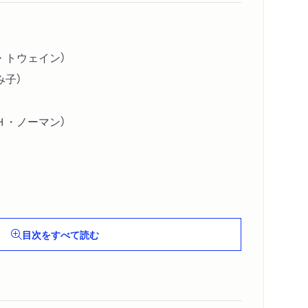
・トウェイン）
み子）
Ｈ・ノーマン）
ほか〕
目次をすべて読む