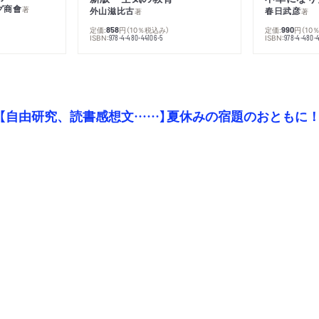
グ商會
著
外山滋比古
春日武彦
著
著
定価:
円
（10％税込み）
定価:
円
（10
858
990
ISBN:
ISBN:
978-4-480-44106-5
978-4-480-
【自由研究、読書感想文……】夏休みの宿題のおともに