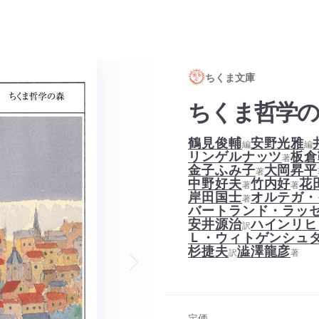
ちくま文庫
ちくま哲学の
鶴見俊輔
安野光雅
編
編
リンゲルナッツ
板倉
著
金子ふみ子
大岡昇平
著
中野好夫
竹内好
花
著
著
岸田国士
オルテガ・
著
バートランド・ラッ
安井源治
ハインリヒ
訳
Ｌ・ウィトゲンシュ
杉捷夫
澁澤龍彦
訳
著
Next slide
定価
--