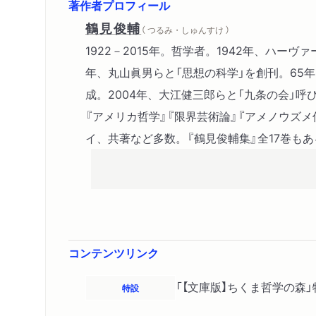
著作者プロフィール
鶴見俊輔
（ つるみ・しゅんすけ ）
1922－2015年。哲学者。1942年、ハーヴ
年、丸山眞男らと「思想の科学」を創刊。65
成。2004年、大江健三郎らと「九条の会」呼
『アメリカ哲学』『限界芸術論』『アメノウズ
イ、共著など多数。『鶴見俊輔集』全17巻もあ
コンテンツリンク
「【文庫版】ちくま哲学の森
特設