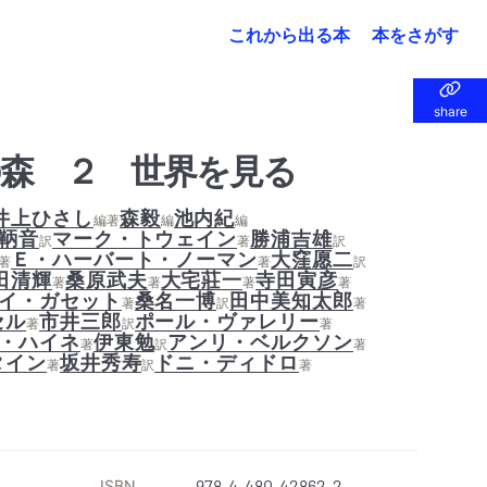
これから出る本
本をさがす
share
share
森 ２ 世界を見る
井上ひさし
森毅
池内紀
編著
編
編
鞆音
マーク・トウェイン
勝浦吉雄
訳
著
訳
Ｅ・ハーバート・ノーマン
大窪愿二
著
著
訳
田清輝
桑原武夫
大宅莊一
寺田寅彦
著
著
著
著
イ・ガセット
桑名一博
田中美知太郎
著
訳
著
セル
市井三郎
ポール・ヴァレリー
著
訳
著
・ハイネ
伊東勉
アンリ・ベルクソン
著
訳
著
タイン
坂井秀寿
ドニ・ディドロ
著
訳
著
ISBN
978-4-480-42862-2