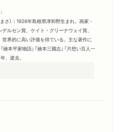
）
まさ）：1926年島根県津和野生まれ。画家・
ンデルセン賞、ケイト・グリーナウェイ賞、
、世界的に高い評価を得ている。主な著作に
』『繪本平家物語』『繪本三國志』『片想い百人一
０年、逝去。