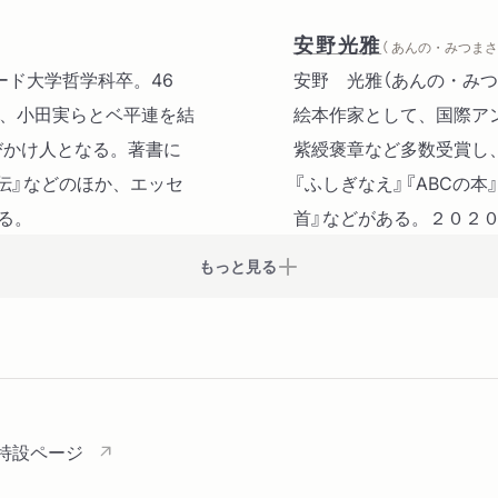
安野光雅
（ あんの・みつまさ 
ァード大学哲学科卒。46
安野 光雅（あんの・みつ
年、小田実らとベ平連を結
絵本作家として、国際ア
びかけ人となる。著書に
紫綬褒章など多数受賞し
メ伝』などのほか、エッセ
『ふしぎなえ』『ABCの本
る。
首』などがある。２０２
もっと見る
」特設ページ