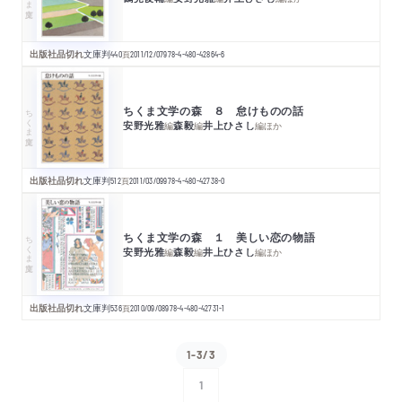
出版社品切れ
文庫判
440
頁
2011/12/07
978-4-480-42864-6
ちくま文学の森 ８ 怠けものの話
ちくま文庫
安野光雅
森毅
井上ひさし
編
編
編
ほか
出版社品切れ
文庫判
512
頁
2011/03/09
978-4-480-42738-0
ちくま文学の森 １ 美しい恋の物語
ちくま文庫
安野光雅
森毅
井上ひさし
編
編
編
ほか
出版社品切れ
文庫判
536
頁
2010/09/08
978-4-480-42731-1
1-3/3
1
次へ