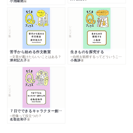
小池陽慈
編
シリーズ・全集
シリーズ・全集
苦手から始める作文教室
生きものを探究する
─文章が書けたらいいことはある？
─自然を観察するってどういうこと？
津村記久子
小島渉
著
著
シリーズ・全集
７日でできるキャラクター創作入門
─想像って役立つの？
名取佐和子
著