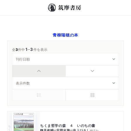
青柳瑞穂
の本
1
3
─
全
3
件中
件を表示
ちくま哲学の森 ４ いのちの書
ちくま文庫
鶴見俊輔
安野光雅
井上ひさし
編
編
編
ほか