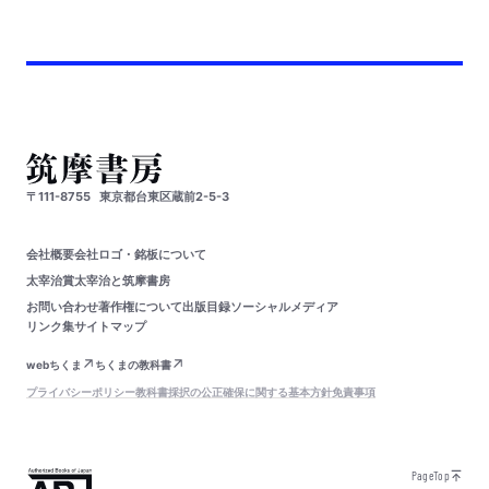
〒111-8755
東京都台東区蔵前2-5-3
会社概要
会社ロゴ・銘板について
太宰治賞
太宰治と筑摩書房
お問い合わせ
著作権について
出版目録
ソーシャルメディア
リンク集
サイトマップ
webちくま
ちくまの教科書
プライバシーポリシー
教科書採択の公正確保に関する基本方針
免責事項
PageTop