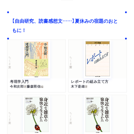
【自由研究、読書感想文……】夏休みの宿題のおと
もに！
ちくま文庫
ちくま学芸文庫
考現学入門
レポートの組み立て方
今和次郎
藤森照信
木下是雄
著
編
著
ちくま文庫
ちくま文庫