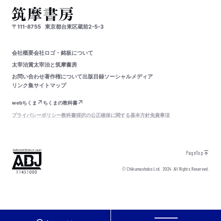
〒111-8755
東京都台東区蔵前2-5-3
会社概要
会社ロゴ・銘板について
太宰治賞
太宰治と筑摩書房
お問い合わせ
著作権について
出版目録
ソーシャルメディア
リンク集
サイトマップ
webちくま
ちくまの教科書
プライバシーポリシー
教科書採択の公正確保に関する基本方針
免責事項
PageTop
© Chikumashobo Ltd.
2024
All Rights Reserved.