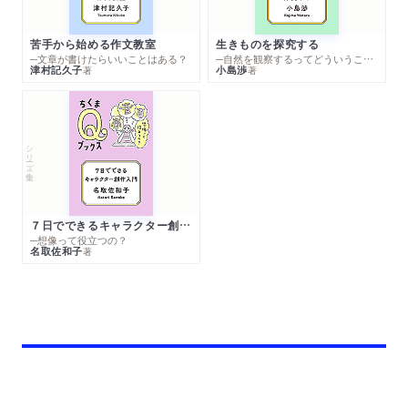
苦手から始める作文教室
生きものを探究する
─文章が書けたらいいことはある？
─自然を観察するってどういうこと？
津村記久子
小島渉
著
著
シリーズ・全集
７日でできるキャラクター創作入門
─想像って役立つの？
名取佐和子
著