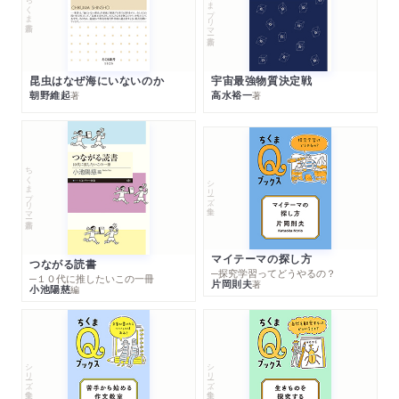
ちくまプリマー新書
ちくま新書
昆虫はなぜ海にいないのか
宇宙最強物質決定戦
朝野維起
高水裕一
著
著
ちくまプリマー新書
シリーズ・全集
マイテーマの探し方
つながる読書
─探究学習ってどうやるの？
─１０代に推したいこの一冊
片岡則夫
著
小池陽慈
編
シリーズ・全集
シリーズ・全集