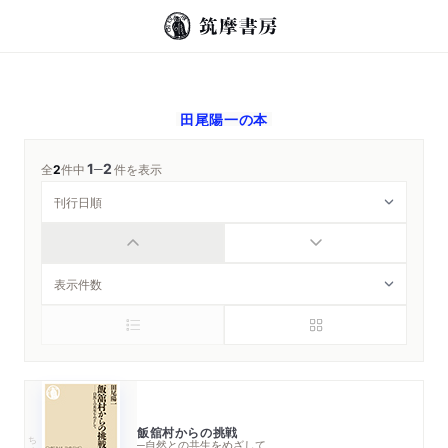
田尾陽一
の本
1
2
─
全
2
件中
件を表示
飯舘村からの挑戦
ちくま新書
─自然との共生をめざして