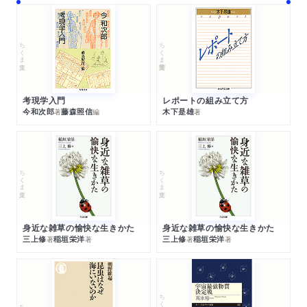
ちくま文庫
ちくま学芸文庫
考現学入門
レポートの組み立て方
今和次郎
藤森照信
木下是雄
著
編
著
ちくま文庫
ちくま文庫
身近な雑草の愉快な生きかた
身近な雑草の愉快な生きかた
三上修
稲垣栄洋
三上修
稲垣栄洋
著
著
著
著