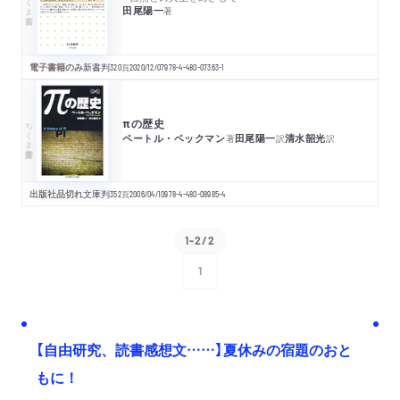
田尾陽一
著
電子書籍のみ
新書判
320
頁
2020/12/07
978-4-480-07363-1
πの歴史
ちくま学芸文庫
ペートル・ベックマン
田尾陽一
清水韶光
著
訳
訳
出版社品切れ
文庫判
352
頁
2006/04/10
978-4-480-08985-4
1-2/2
1
次へ
【自由研究、読書感想文……】夏休みの宿題のおと
もに！