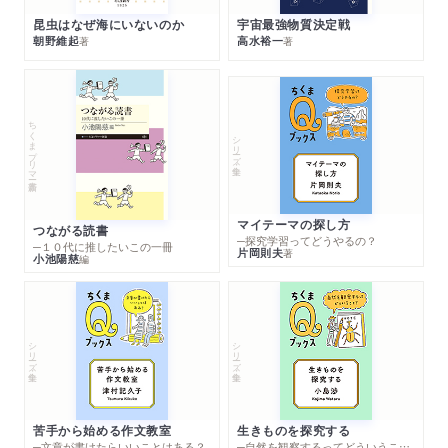
昆虫はなぜ海にいないのか
宇宙最強物質決定戦
朝野維起
高水裕一
著
著
ちくまプリマー新書
シリーズ・全集
マイテーマの探し方
つながる読書
─探究学習ってどうやるの？
─１０代に推したいこの一冊
片岡則夫
著
小池陽慈
編
シリーズ・全集
シリーズ・全集
苦手から始める作文教室
生きものを探究する
─文章が書けたらいいことはある？
─自然を観察するってどういうこと？