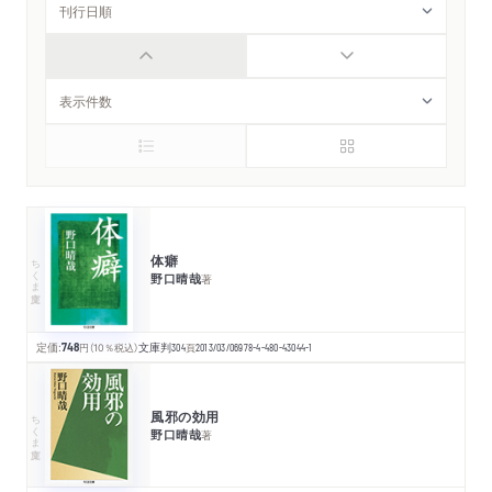
体癖
ちくま文庫
野口晴哉
著
定価:
748
円
（10％税込）
文庫判
304
頁
2013/03/06
978-4-480-43044-1
風邪の効用
ちくま文庫
野口晴哉
著