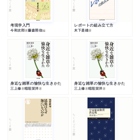
ちくま文庫
ちくま学芸文庫
考現学入門
レポートの組み立て方
今和次郎
藤森照信
木下是雄
著
編
著
ちくま文庫
ちくま文庫
身近な雑草の愉快な生きかた
身近な雑草の愉快な生きかた
三上修
稲垣栄洋
三上修
稲垣栄洋
著
著
著
著
ちくまプリマー新書
ちくま新書