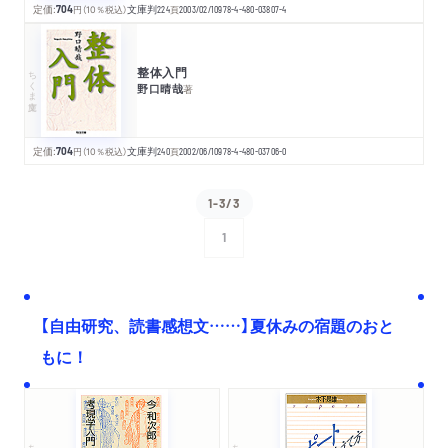
定価:
704
円
（10％税込）
文庫判
224
頁
2003/02/10
978-4-480-03807-4
整体入門
ちくま文庫
野口晴哉
著
定価:
704
円
（10％税込）
文庫判
240
頁
2002/06/10
978-4-480-03706-0
1-3/3
1
次へ
【自由研究、読書感想文……】夏休みの宿題のおと
もに！