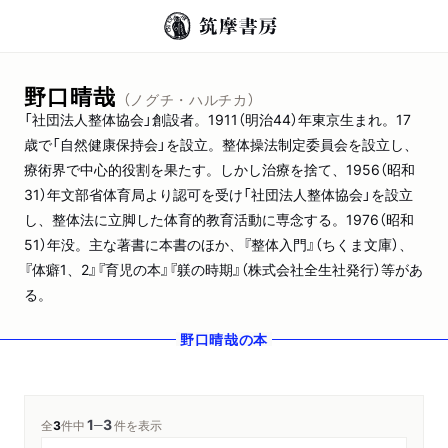
野口晴哉
（ノグチ・ハルチカ）
「社団法人整体協会」創設者。1911（明治44）年東京生まれ。17
歳で「自然健康保持会」を設立。整体操法制定委員会を設立し、
療術界で中心的役割を果たす。しかし治療を捨て、1956（昭和
31）年文部省体育局より認可を受け「社団法人整体協会」を設立
し、整体法に立脚した体育的教育活動に専念する。1976（昭和
51）年没。主な著書に本書のほか、『整体入門』（ちくま文庫）、
『体癖1、2』『育児の本』『躾の時期』（株式会社全生社発行）等があ
る。
野口晴哉
の本
1
3
─
全
3
件中
件を表示