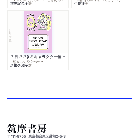
津村記久子
小島渉
著
著
シリーズ・全集
７日でできるキャラクター創作入門
─想像って役立つの？
名取佐和子
著
〒111-8755
東京都台東区蔵前2-5-3