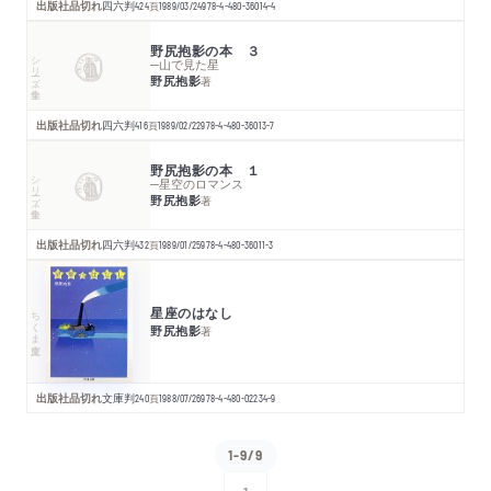
出版社品切れ
四六判
424
頁
1989/03/24
978-4-480-36014-4
野尻抱影の本 ３
シリーズ・全集
─山で見た星
野尻抱影
著
出版社品切れ
四六判
416
頁
1989/02/22
978-4-480-36013-7
野尻抱影の本 １
シリーズ・全集
─星空のロマンス
野尻抱影
著
出版社品切れ
四六判
432
頁
1989/01/25
978-4-480-36011-3
星座のはなし
ちくま文庫
野尻抱影
著
出版社品切れ
文庫判
240
頁
1988/07/26
978-4-480-02234-9
1-9/9