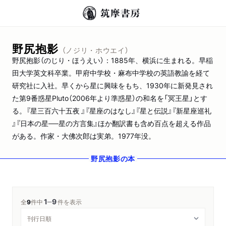
野尻抱影
（ノジリ・ホウエイ）
野尻抱影（のじり・ほうえい）：1885年、横浜に生まれる。早稲
田大学英文科卒業。甲府中学校・麻布中学校の英語教諭を経て
研究社に入社。早くから星に興味をもち、1930年に新発見され
た第9番惑星Pluto（2006年より準惑星）の和名を「冥王星」とす
る。『星三百六十五夜 』『星座のはなし』『星と伝説』『新星座巡礼
』『日本の星──星の方言集』ほか翻訳書も含め百点を超える作品
がある。作家・大佛次郎は実弟。1977年没。
野尻抱影
の本
1
9
─
全
9
件中
件を表示