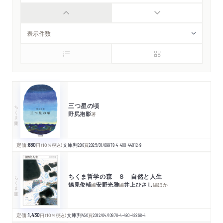
三つ星の頃
ちくま文庫
野尻抱影
著
定価:
880
円
（10％税込）
文庫判
208
頁
2025/01/09
978-4-480-44012-9
ちくま哲学の森 ８ 自然と人生
ちくま文庫
鶴見俊輔
安野光雅
井上ひさし
編
編
編
ほか
定価:
1,430
円
（10％税込）
文庫判
456
頁
2012/04/10
978-4-480-42868-4