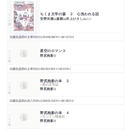
ちくま文学の森 ２ 心洗われる話
ちくま文庫
安野光雅
森毅
井上ひさし
編
編
編
ほか
出版社品切れ
文庫判
528
頁
2010/09/08
978-4-480-42732-8
星空のロマンス
ちくま文庫
野尻抱影
著
出版社品切れ
文庫判
0
頁
1993/05/24
978-4-480-02719-1
野尻抱影の本 ２
シリーズ・全集
─星の文学誌
野尻抱影
著
出版社品切れ
四六判
384
頁
1989/04/24
978-4-480-36012-0
野尻抱影の本 ４
シリーズ・全集
─ロンドン怪盗伝
野尻抱影
著