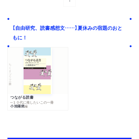
1
次へ
【自由研究、読書感想文……】夏休みの宿題のおと
もに！
ちくまプリマー新書
つながる読書
─１０代に推したいこの一冊
小池陽慈
編