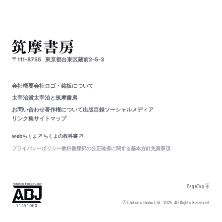
〒111-8755
東京都台東区蔵前2-5-3
会社概要
会社ロゴ・銘板について
太宰治賞
太宰治と筑摩書房
お問い合わせ
著作権について
出版目録
ソーシャルメディア
リンク集
サイトマップ
webちくま
ちくまの教科書
プライバシーポリシー
教科書採択の公正確保に関する基本方針
免責事項
PageTop
© Chikumashobo Ltd.
2024
All Rights Reserved.