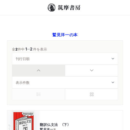
鷲見洋一
の本
1
2
─
全
2
件中
件を表示
翻訳仏文法 （下）
ちくま学芸文庫
鷲見洋一
著