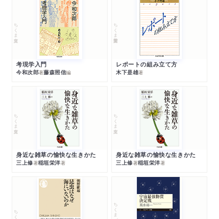
ちくま文庫
ちくま学芸文庫
考現学入門
レポートの組み立て方
今和次郎
藤森照信
木下是雄
著
編
著
ちくま文庫
ちくま文庫
身近な雑草の愉快な生きかた
身近な雑草の愉快な生きかた
三上修
稲垣栄洋
三上修
稲垣栄洋
著
著
著
著
ちくまプリマー新書
ちくま新書