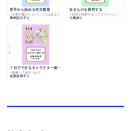
苦手から始める作文教室
生きものを探究する
─文章が書けたらいいことはある？
─自然を観察するってどういうこと？
津村記久子
小島渉
著
著
シリーズ・全集
７日でできるキャラクター創作入門
─想像って役立つの？
名取佐和子
著