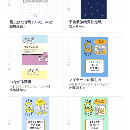
昆虫はなぜ海にいないのか
宇宙最強物質決定戦
朝野維起
高水裕一
著
著
ちくまプリマー新書
シリーズ・全集
マイテーマの探し方
つながる読書
─探究学習ってどうやるの？
─１０代に推したいこの一冊
片岡則夫
著
小池陽慈
編
シリーズ・全集
シリーズ・全集