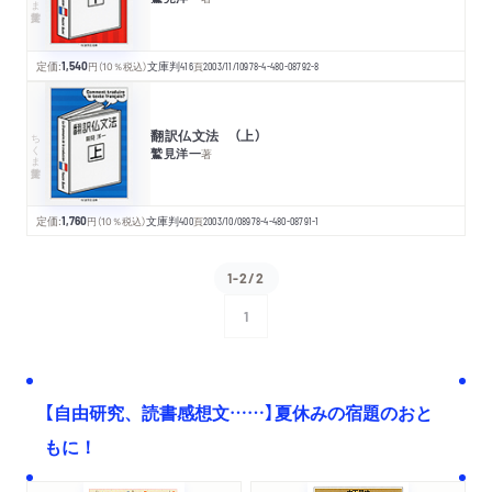
定価:
1,540
円
（10％税込）
文庫判
416
頁
2003/11/10
978-4-480-08792-8
翻訳仏文法 （上）
ちくま学芸文庫
鷲見洋一
著
定価:
1,760
円
（10％税込）
文庫判
400
頁
2003/10/08
978-4-480-08791-1
1-2/2
1
次へ
【自由研究、読書感想文……】夏休みの宿題のおと
もに！