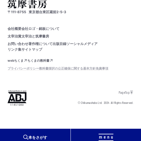
〒111-8755
東京都台東区蔵前2-5-3
会社概要
会社ロゴ・銘板について
太宰治賞
太宰治と筑摩書房
お問い合わせ
著作権について
出版目録
ソーシャルメディア
リンク集
サイトマップ
webちくま
ちくまの教科書
プライバシーポリシー
教科書採択の公正確保に関する基本方針
免責事項
PageTop
© Chikumashobo Ltd.
2024
All Rights Reserved.
本をさがす