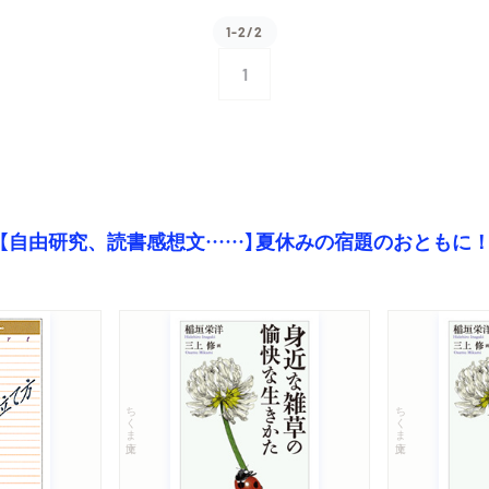
1-2/2
1
【自由研究、読書感想文……】夏休みの宿題のおともに
ちくま文庫
ちくま文庫