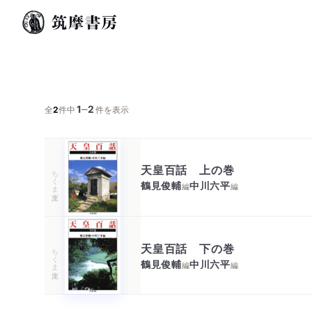
1
2
─
全
2
件中
件を表示
天皇百話 上の巻
ちくま文庫
鶴見俊輔
中川六平
編
編
天皇百話 下の巻
ちくま文庫
鶴見俊輔
中川六平
編
編