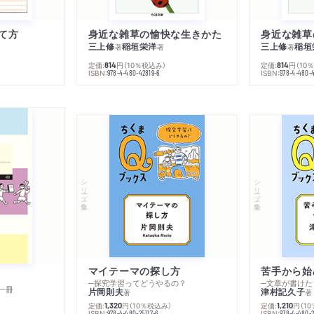
て方
身近な雑草の愉快な生きかた
身近な雑草
三上修
稲垣栄洋
三上修
稲垣
著
著
著
定価:
円
（10％税込み）
定価:
円
（10
814
814
ISBN:
ISBN:
978-4-480-42819-6
978-4-480-
シリーズ・全集
シリーズ・全集
マイテーマの探し方
苦手から始
─探究学習ってどうやるの？
─文章が書けた
一冊
片岡則夫
津村記久子
著
著
定価:
円
（10％税込み）
定価:
円
（1
1,320
1,210
ISBN:
ISBN:
978-4-480-25117-6
978-4-480-2