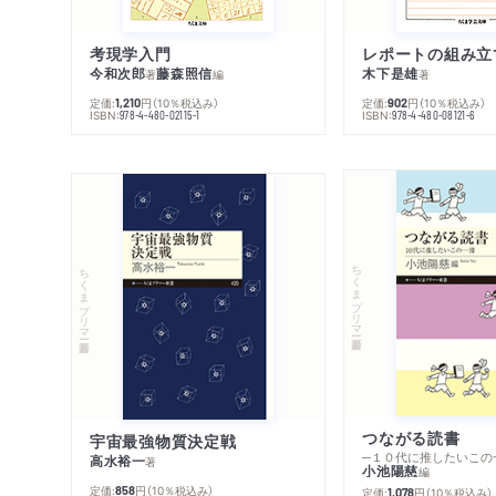
考現学入門
レポートの組み立
今和次郎
藤森照信
木下是雄
著
編
著
定価:
円
（10％税込み）
定価:
円
（10％税込み）
1,210
902
ISBN:
ISBN:
978-4-480-02115-1
978-4-480-08121-6
ちくまプリマー新書
ちくまプリマー新書
つながる読書
宇宙最強物質決定戦
─１０代に推したいこの
高水裕一
著
小池陽慈
編
定価:
円
（10％税込み）
858
定価:
円
（10％税込み）
1,078