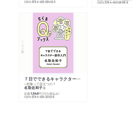
ISBN:
978-4-480-68445-5
ISBN:
978-4-480-68476-9
シリーズ・全集
７日でできるキャラクター創作入門
─想像って役立つの？
名取佐和子
著
定価:
円
（10％税込み）
1,540
ISBN:
978-4-480-25162-6