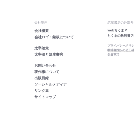
会社案内
筑摩書房の外部サ
webちくま
会社概要
ちくまの教科書
会社ロゴ・銘板について
プライバシーポリ
太宰治賞
教科書採択の公正
太宰治と筑摩書房
免責事項
お問い合わせ
著作権について
出版目録
ソーシャルメディア
リンク集
サイトマップ