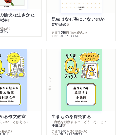
の愉快な生きかた
昆虫はなぜ海にいないのか
栄洋
著
朝野維起
著
％税込み）
42819-6
定価:
円
（10％税込み）
1,056
ISBN:
978-4-480-07756-1
シリーズ・全集
める作文教室
生きものを探究する
らいいことはある？
─自然を観察するってどういうこと？
小島渉
著
0％税込み）
定価:
円
（10％税込み）
1,540
ISBN:
5138-1
978-4-480-25163-3