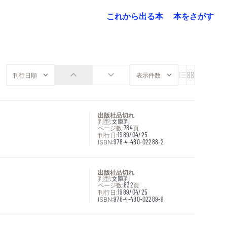
これから出る本
本をさがす
出版社品切れ
判型:
文庫判
ページ数:
784
頁
刊行日:
1989/04/25
ISBN:
978-4-480-02288-2
出版社品切れ
判型:
文庫判
ページ数:
832
頁
刊行日:
1989/04/25
ISBN:
978-4-480-02289-9