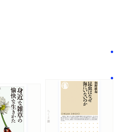
次へ
！
ちくま新書