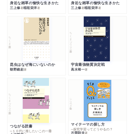
身近な雑草の愉快な生きかた
身近な雑草の愉快な生きかた
三上修
稲垣栄洋
三上修
稲垣栄洋
著
著
著
著
ちくまプリマー新書
ちくま新書
昆虫はなぜ海にいないのか
宇宙最強物質決定戦
朝野維起
高水裕一
著
著
ちくまプリマー新書
シリーズ・全集
マイテーマの探し方
つながる読書
─探究学習ってどうやるの？
─１０代に推したいこの一冊
片岡則夫
著