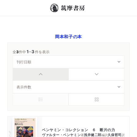
岡本和子
の本
1
3
─
全
3
件中
件を表示
ベンヤミン・コレクション ６ 断片の力
ちくま学芸文庫
ヴァルター・ベンヤミン
浅井健二郎
久保哲司
著
編訳
訳