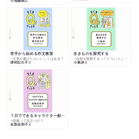
小池陽慈
編
シリーズ・全集
シリーズ・全集
苦手から始める作文教室
生きものを探究する
─文章が書けたらいいことはある？
─自然を観察するってどういうこと？
津村記久子
小島渉
著
著
シリーズ・全集
７日でできるキャラクター創作入門
─想像って役立つの？
名取佐和子
著