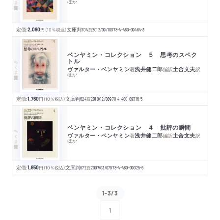
ほか
定価:
2,090
円
（10％税込）
文庫判
704
頁
2012/09/10
978-4-480-09464-3
ベンヤミン・コレクション ５ 思考のスペク
トル
ちくま学芸文庫
ヴァルター・ベンヤミン
浅井健二郎
土合文夫
著
編訳
訳
ほか
定価:
1,760
円
（10％税込）
文庫判
624
頁
2010/12/08
978-4-480-09316-5
ベンヤミン・コレクション ４ 批評の瞬間
ちくま学芸文庫
ヴァルター・ベンヤミン
浅井健二郎
土合文夫
著
編訳
訳
ほか
定価:
1,650
円
（10％税込）
文庫判
672
頁
2007/03/07
978-4-480-09025-6
1-3/3
1
次へ