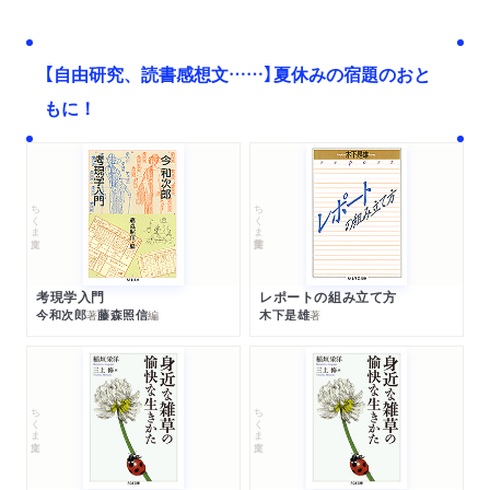
【自由研究、読書感想文……】夏休みの宿題のおと
もに！
ちくま文庫
ちくま学芸文庫
考現学入門
レポートの組み立て方
今和次郎
藤森照信
木下是雄
著
編
著
ちくま文庫
ちくま文庫