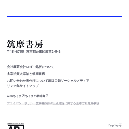
〒111-8755
東京都台東区蔵前2-5-3
会社概要
会社ロゴ・銘板について
太宰治賞
太宰治と筑摩書房
お問い合わせ
著作権について
出版目録
ソーシャルメディア
リンク集
サイトマップ
webちくま
ちくまの教科書
プライバシーポリシー
教科書採択の公正確保に関する基本方針
免責事項
PageTop