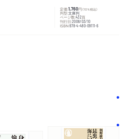
定価:
1,760
円
（10％税込）
判型:
文庫判
ページ数:
432
頁
刊行日:
2008/03/10
ISBN:
978-4-480-09111-6
次へ
！