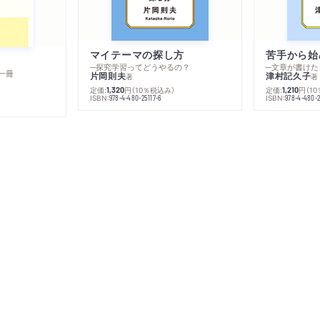
マイテーマの探し方
苦手から始
─探究学習ってどうやるの？
─文章が書けた
一冊
片岡則夫
津村記久子
著
著
定価:
円
（10％税込み）
定価:
円
（1
1,320
1,210
ISBN:
ISBN:
978-4-480-25117-6
978-4-480-2