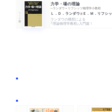
力学・場の理論
─ランダウ＝リフシッツ物理学小教程
ちくま学芸文庫
Ｌ．Ｄ．ランダウ
Ｅ．Ｍ．リフシ
著
ランダウの構想による

「理論物理学教程」入門篇！