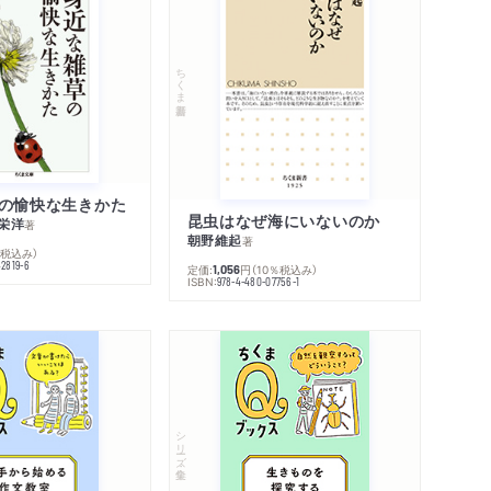
ちくま新書
の愉快な生きかた
昆虫はなぜ海にいないのか
栄洋
著
朝野維起
著
％税込み）
42819-6
定価:
円
（10％税込み）
1,056
ISBN:
978-4-480-07756-1
シリーズ・全集