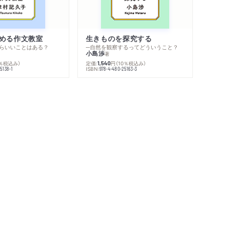
める作文教室
生きものを探究する
らいいことはある？
─自然を観察するってどういうこと？
小島渉
著
0％税込み）
定価:
円
（10％税込み）
1,540
ISBN:
5138-1
978-4-480-25163-3