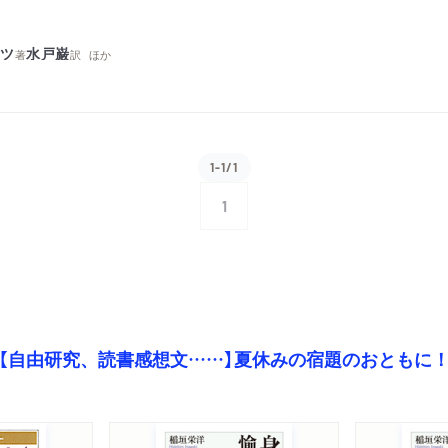
ッツ
水戸巌
著
訳
ほか
1-1/1
1
【自由研究、読書感想文……】夏休みの宿題のおともに