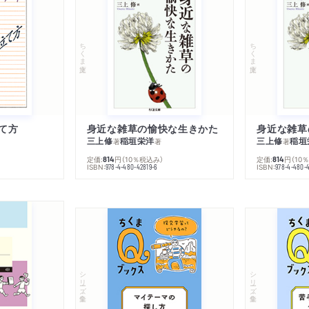
ちくま文庫
ちくま文庫
て方
身近な雑草の愉快な生きかた
身近な雑草
三上修
稲垣栄洋
三上修
稲垣
著
著
著
定価:
円
（10％税込み）
定価:
円
（10
814
814
ISBN:
ISBN:
978-4-480-42819-6
978-4-480-
シリーズ・全集
シリーズ・全集