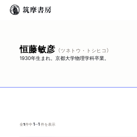
恒藤敏彦
（ツネトウ・トシヒコ）
1930年生まれ。京都大学物理学科卒業。
1
1
─
全
1
件中
件を表示