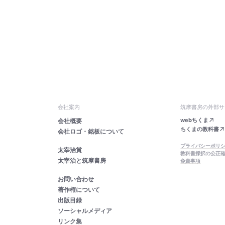
会社案内
筑摩書房の外部サ
webちくま
会社概要
ちくまの教科書
会社ロゴ・銘板について
プライバシーポリ
太宰治賞
教科書採択の公正
太宰治と筑摩書房
免責事項
お問い合わせ
著作権について
出版目録
ソーシャルメディア
リンク集