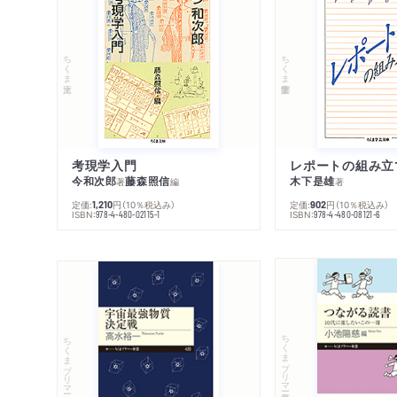
ちくま文庫
ちくま学芸文庫
考現学入門
レポートの組み立
今和次郎
藤森照信
木下是雄
著
編
著
定価:
円
（10％税込み）
定価:
円
（10％税込み）
1,210
902
ISBN:
ISBN:
978-4-480-02115-1
978-4-480-08121-6
ちくまプリマー新書
ちくまプリマー新書