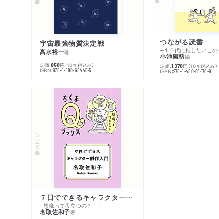
つながる読書
宇宙最強物質決定戦
─１０代に推したいこの
高水裕一
著
小池陽慈
編
定価:
円
（10％税込み）
858
定価:
円
（10％税込み）
1,078
ISBN:
978-4-480-68445-5
ISBN:
978-4-480-68476-9
シリーズ・全集
７日でできるキャラクター創作入門
─想像って役立つの？
名取佐和子
著