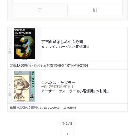
宇宙創成はじめの３分間
ちくま学芸文庫
Ｓ．ワインバーグ
小尾信彌
著
訳
定価:
1,430
円
（10％税込）
文庫判
336
頁
2008/09/10
978-4-480-09159-8
ヨハネス・ケプラー
ちくま学芸文庫
─近代宇宙観の夜明け
アーサー・ケストラー
小尾信彌
木村博
著
訳
訳
出版社品切れ
文庫判
432
頁
2008/07/09
978-4-480-09155-0
1-2/2
1