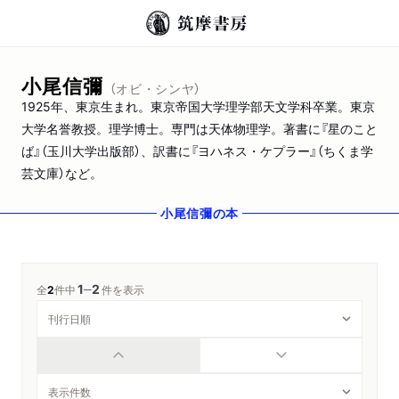
小尾信彌
（オビ・シンヤ）
1925年、東京生まれ。東京帝国大学理学部天文学科卒業。東京
大学名誉教授。理学博士。専門は天体物理学。著書に『星のこと
ば』（玉川大学出版部）、訳書に『ヨハネス・ケプラー』（ちくま学
芸文庫）など。
小尾信彌
の本
1
2
─
全
2
件中
件を表示