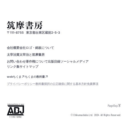
〒111-8755
東京都台東区蔵前2-5-3
会社概要
会社ロゴ・銘板について
太宰治賞
太宰治と筑摩書房
お問い合わせ
著作権について
出版目録
ソーシャルメディア
リンク集
サイトマップ
webちくま
ちくまの教科書
プライバシーポリシー
教科書採択の公正確保に関する基本方針
免責事項
PageTop
© Chikumashobo Ltd.
2024
All Rights Reserved.