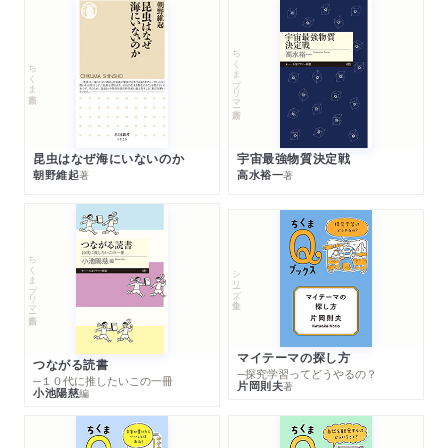
ちくまプリマー新書
ちくま新書
昆虫はなぜ海にいないのか
宇宙最強物質決定戦
朝野維起
高水裕一
著
著
ちくまプリマー新書
シリーズ・全集
マイテーマの探し方
つながる読書
─探究学習ってどうやるの？
─１０代に推したいこの一冊
片岡則夫
著
小池陽慈
編