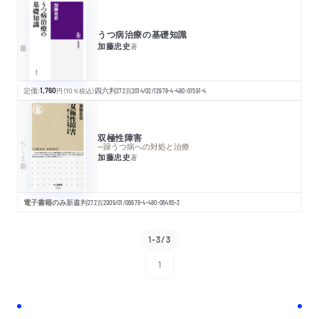
うつ病治療の基礎知識
加藤忠史
著
定価:
1,760
円
（10％税込）
四六判
272
頁
2014/02/12
978-4-480-01591-4
双極性障害
ちくま新書
─躁うつ病への対処と治療
加藤忠史
著
電子書籍のみ
新書判
272
頁
2009/01/06
978-4-480-06465-3
1-3/3
1
次へ