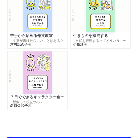
シリーズ・全集
シリーズ・全集
苦手から始める作文教室
生きものを探究する
─文章が書けたらいいことはある？
─自然を観察するってどういうこと？
津村記久子
小島渉
著
著
シリーズ・全集
７日でできるキャラクター創作入門
─想像って役立つの？
名取佐和子
著