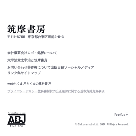
〒111-8755
東京都台東区蔵前2-5-3
会社概要
会社ロゴ・銘板について
太宰治賞
太宰治と筑摩書房
お問い合わせ
著作権について
出版目録
ソーシャルメディア
リンク集
サイトマップ
webちくま
ちくまの教科書
プライバシーポリシー
教科書採択の公正確保に関する基本方針
免責事項
PageTop
© Chikumashobo Ltd.
2024
All Rights Reserved.