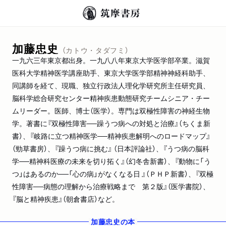
加藤忠史
（カトウ・タダフミ）
一九六三年東京都出身。一九八八年東京大学医学部卒業。滋賀
医科大学精神医学講座助手、東京大学医学部精神神経科助手、
同講師を経て、現職、独立行政法人理化学研究所主任研究員、
脳科学総合研究センター精神疾患動態研究チームシニア・チー
ムリーダー。医師、博士（医学）。専門は双極性障害の神経生物
学。著書に『双極性障害──躁うつ病への対処と治療』（ちくま新
書）、『岐路に立つ精神医学──精神疾患解明へのロードマップ』
（勁草書房）、『躁うつ病に挑む』 （日本評論社）、『うつ病の脳科
学──精神科医療の未来を切り拓く』（幻冬舎新書）、『動物に「う
つ」はあるのか──「心の病」がなくなる日 』（ＰＨＰ新書）、『双極
性障害──病態の理解から治療戦略まで 第２版』（医学書院）、
『脳と精神疾患』（朝倉書店）など。
加藤忠史
の本