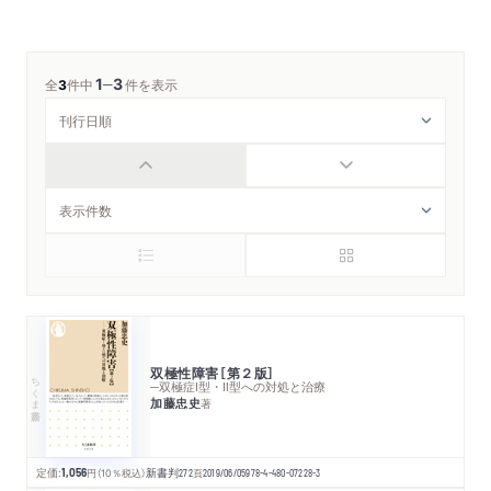
1
3
─
全
3
件中
件を表示
双極性障害［第２版］
ちくま新書
─双極症Ⅰ型・Ⅱ型への対処と治療
加藤忠史
著
定価:
1,056
円
（10％税込）
新書判
272
頁
2019/06/05
978-4-480-07228-3