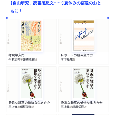
【自由研究、読書感想文……】夏休みの宿題のおと
もに！
ちくま文庫
ちくま学芸文庫
考現学入門
レポートの組み立て方
今和次郎
藤森照信
木下是雄
著
編
著
ちくま文庫
ちくま文庫
身近な雑草の愉快な生きかた
身近な雑草の愉快な生きかた
三上修
稲垣栄洋
三上修
稲垣栄洋
著
著
著
著