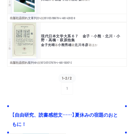
出版社品切れ
文庫判
224
頁
2011/03/09
978-4-480-42802-8
現代日本文学大系６７ 金子・小熊・北川・小
シリーズ・全集
野・高橋・萩原他集
金子光晴
小熊秀雄
北川冬彦
著
著
著
ほか
出版社品切れ
菊判
464
頁
1973/07/27
978-4-480-10067-2
1-2/2
1
次へ
【自由研究、読書感想文……】夏休みの宿題のおと
もに！