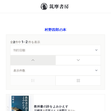
村野四郎
の本
1
2
─
全
2
件中
件を表示
教科書の詩をよみかえす
ちくま文庫
川崎洋
石垣りん
吉野弘
著
著
著
ほか