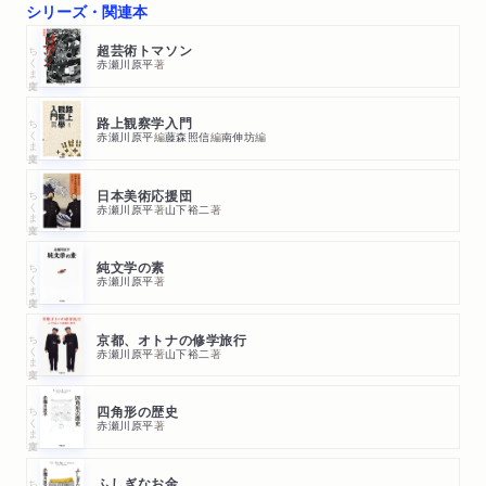
シリーズ・関連本
ちくま文庫
超芸術トマソン
赤瀬川原平
著
ちくま文庫
路上観察学入門
赤瀬川原平
編
藤森照信
編
南伸坊
編
ちくま文庫
日本美術応援団
赤瀬川原平
著
山下裕二
著
ちくま文庫
純文学の素
赤瀬川原平
著
ちくま文庫
京都、オトナの修学旅行
赤瀬川原平
著
山下裕二
著
ちくま文庫
四角形の歴史
赤瀬川原平
著
ふしぎなお金