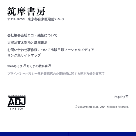
〒111-8755
東京都台東区蔵前2-5-3
会社概要
会社ロゴ・銘板について
太宰治賞
太宰治と筑摩書房
お問い合わせ
著作権について
出版目録
ソーシャルメディア
リンク集
サイトマップ
webちくま
ちくまの教科書
プライバシーポリシー
教科書採択の公正確保に関する基本方針
免責事項
PageTop
© Chikumashobo Ltd.
2024
All Rights Reserved.