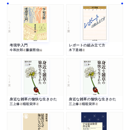
ちくま文庫
ちくま学芸文庫
考現学入門
レポートの組み立て方
今和次郎
藤森照信
木下是雄
著
編
著
ちくま文庫
ちくま文庫
身近な雑草の愉快な生きかた
身近な雑草の愉快な生きかた
三上修
稲垣栄洋
三上修
稲垣栄洋
著
著
著
著