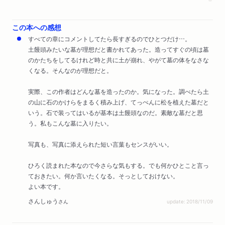
この本への感想
すべての章にコメントしてたら長すぎるのでひとつだけ…。
土饅頭みたいな墓が理想だと書かれてあった。造ってすぐの頃は墓
のかたちをしてるけれど時と共に土が崩れ、やがて墓の体をなさな
くなる。そんなのが理想だと。
実際、この作者はどんな墓を造ったのか。気になった。調べたら土
の山に石のかけらをまるく積み上げ、てっぺんに松を植えた墓だと
いう。石で装ってはいるが基本は土饅頭なのだ。素敵な墓だと思
う。私もこんな墓に入りたい。
写真も、写真に添えられた短い言葉もセンスがいい。
ひろく読まれた本なので今さらな気もする。でも何かひとこと言っ
ておきたい。何か言いたくなる。そっとしておけない。
よい本です。
さんしゅう
さん
update: 2018/11/09