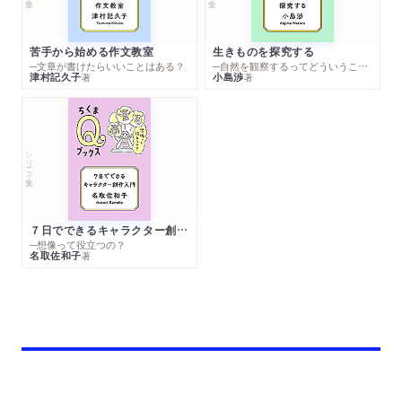
苦手から始める作文教室
生きものを探究する
─文章が書けたらいいことはある？
─自然を観察するってどういうこと？
津村記久子
小島渉
著
著
シリーズ・全集
７日でできるキャラクター創作入門
─想像って役立つの？
名取佐和子
著