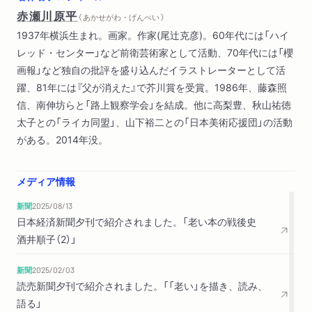
赤瀬川原平
（ あかせがわ・げんぺい ）
1937年横浜生まれ。画家。作家(尾辻克彦)。60年代には「ハイ
レッド・センター」など前衛芸術家として活動、70年代には「櫻
画報」など独自の批評を盛り込んだイラストレーターとして活
躍、81年には『父が消えた』で芥川賞を受賞。1986年、藤森照
信、南伸坊らと「路上観察学会」を結成。他に高梨豊、秋山祐徳
太子との「ライカ同盟」、山下裕二との「日本美術応援団」の活動
がある。2014年没。
メディア情報
新聞
2025/08/13
日本経済新聞夕刊で紹介されました。「老い本の戦後史
酒井順子（2）」
新聞
2025/02/03
読売新聞夕刊で紹介されました。「「老い」を描き、読み、
語る」