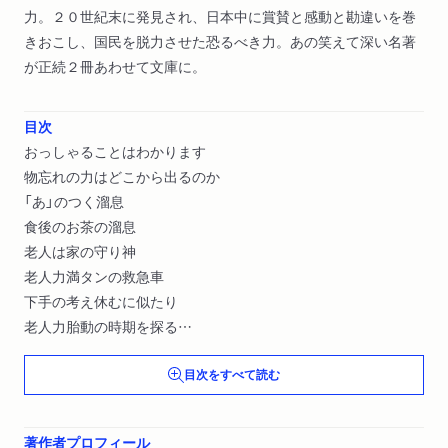
力。２０世紀末に発見され、日本中に賞賛と感動と勘違いを巻
きおこし、国民を脱力させた恐るべき力。あの笑えて深い名著
が正続２冊あわせて文庫に。
目次
おっしゃることはわかります
物忘れの力はどこから出るのか
「あ」のつく溜息
食後のお茶の溜息
老人は家の守り神
老人力満タンの救急車
下手の考え休むに似たり
老人力胎動の時期を探る
ソ連崩壊と趣味の関係
目次をすべて読む
中古カメラと趣味の労働〔ほか〕
著作者プロフィール