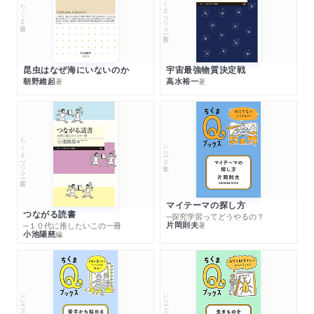
ちくまプリマー新書
ちくま新書
昆虫はなぜ海にいないのか
宇宙最強物質決定戦
朝野維起
高水裕一
著
著
ちくまプリマー新書
シリーズ・全集
マイテーマの探し方
つながる読書
─探究学習ってどうやるの？
片岡則夫
著
─１０代に推したいこの一冊
小池陽慈
編
シリーズ・全集
シリーズ・全集