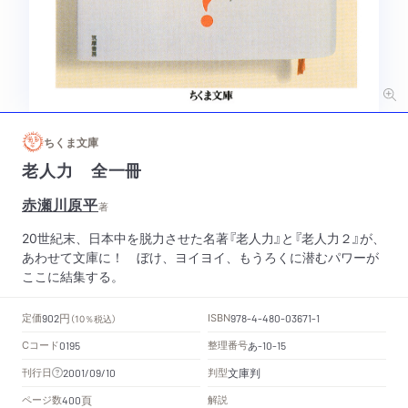
ちくま文庫
老人力 全一冊
赤瀬川原平
著
20世紀末、日本中を脱力させた名著『老人力』と『老人力２』が、
あわせて文庫に！ ぼけ、ヨイヨイ、もうろくに潜むパワーが
ここに結集する。
円
定価
ISBN
902
（10％税込）
978-4-480-03671-1
Cコード
整理番号
あ
0195
-10-15
文庫判
刊行日
判型
2001/09/10
頁
ページ数
解説
400