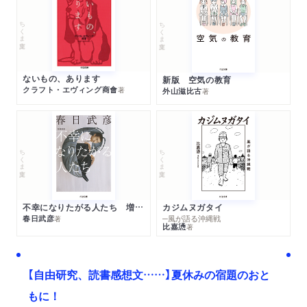
ちくま文庫
ちくま文庫
ないもの、あります
新版 空気の教育
クラフト・エヴィング商會
著
外山滋比古
著
ちくま文庫
ちくま文庫
不幸になりたがる人たち 増補新版
カジムヌガタイ
春日武彦
─風が語る沖縄戦
著
比嘉慂
著
【自由研究、読書感想文……】夏休みの宿題のおと
もに！