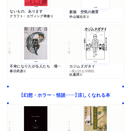
ないもの、あります
新版 空気の教育
クラフト・エヴィング商會
著
外山滋比古
著
ちくま文庫
ちくま文庫
不幸になりたがる人たち 増補新版
カジムヌガタイ
春日武彦
─風が語る沖縄戦
著
比嘉慂
著
【幻想・ホラー・怪談……】涼しくなれる本
ちくま学芸文庫
ちくま文庫