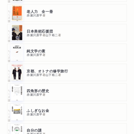
ちくま文庫
老人力 全一冊
赤瀬川原平
著
ちくま文庫
日本美術応援団
赤瀬川原平
著
山下裕二
著
ちくま文庫
純文学の素
赤瀬川原平
著
ちくま文庫
京都、オトナの修学旅行
赤瀬川原平
著
山下裕二
著
ちくま文庫
四角形の歴史
赤瀬川原平
著
ちくま文庫
ふしぎなお金
赤瀬川原平
著
ちくま文庫
自分の謎
赤瀬川原平
著