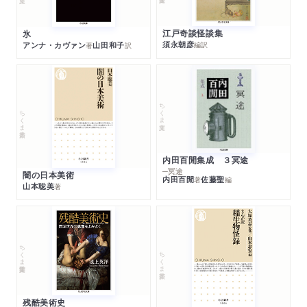
江戸奇談怪談集
氷
須永朝彦
アンナ・カヴァン
山田和子
編訳
著
訳
ちくま文庫
ちくま新書
内田百閒集成 ３冥途
─冥途
闇の日本美術
内田百閒
佐藤聖
著
編
山本聡美
著
ちくま学芸文庫
ちくま新書
残酷美術史