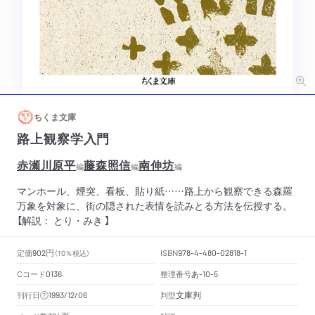
ちくま文庫
路上観察学入門
赤瀬川原平
藤森照信
南伸坊
編
編
編
マンホール、煙突、看板、貼り紙……路上から観察できる森羅
万象を対象に、街の隠された表情を読みとる方法を伝授する。
【解説： とり・みき 】
円
定価
ISBN
902
（10％税込）
978-4-480-02818-1
Cコード
整理番号
あ
0136
-10-5
文庫判
刊行日
判型
1993/12/06