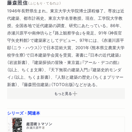
藤森照信
（ ふじもり・てるのぶ ）
1946年長野県生まれ。東京大学大学院博士課程修了。専攻は近
代建築、都市計画史。東京大学名誉教授。現在、工学院大学教
授。全国各地で近代建築の調査、研究にあたっている。86年、
赤瀬川原平や南伸坊らと「路上観察学会」を発足。91年〈神長官
守矢史料館〉で建築家としてデビュー。97年には、〈赤瀬川原平
邸（ニラ・ハウス）〉で日本芸術大賞、2001年〈熊本県立農業大学
校学生寮〉で日本建築学会賞を受賞。著書に『日本の近代建築』
（岩波新書）、『建築探偵の冒険・東京篇』『アール・デコの館』
（以上、ちくま文庫）、『天下無双の建築入門』『建築史的モンダ
イ』（以上、ちくま新書）、『人類と建築の歴史』（ちくまプリマー
新書）、『藤森照信建築』（TOTO出版）などがある。
もっと見る
シリーズ・関連本
ちくま文庫
超芸術トマソン
赤瀬川原平
著