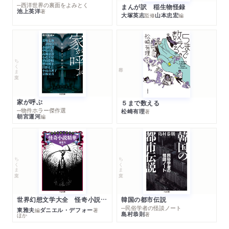
─西洋世界の裏面をよみとく
まんが訳 稲生物怪録
池上英洋
著
大塚英志
山本忠宏
監修
編
ちくま文庫
家が呼ぶ
５まで数える
─物件ホラー傑作選
松崎有理
著
朝宮運河
編
ちくま文庫
ちくま文庫
世界幻想文学大全 怪奇小説精華
韓国の都市伝説
─民俗学者の怪談ノート
東雅夫
ダニエル・デフォー
編
著
島村恭則
著
ほか