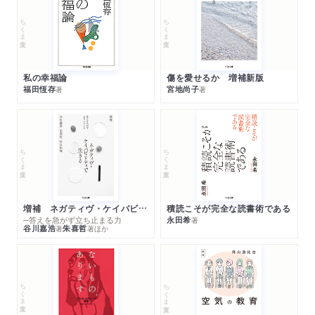
ちくま文庫
ちくま文庫
私の幸福論
傷を愛せるか 増補新版
福田恆存
宮地尚子
著
著
ちくま文庫
ちくま文庫
増補 ネガティヴ・ケイパビリティで生きる
積読こそが完全な読書術である
─答えを急がず立ち止まる力
永田希
著
谷川嘉浩
朱喜哲
著
著
ほか
ちくま文庫
ちくま文庫