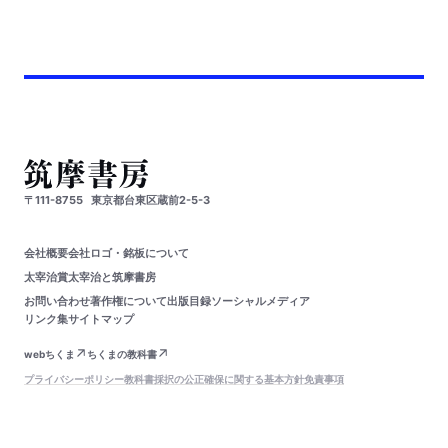
〒111-8755
東京都台東区蔵前2-5-3
会社概要
会社ロゴ・銘板について
太宰治賞
太宰治と筑摩書房
お問い合わせ
著作権について
出版目録
ソーシャルメディア
リンク集
サイトマップ
webちくま
ちくまの教科書
プライバシーポリシー
教科書採択の公正確保に関する基本方針
免責事項