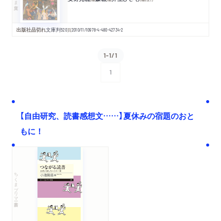
出版社品切れ
文庫判
520
頁
2010/11/10
978-4-480-42734-2
1-1/1
1
次へ
【自由研究、読書感想文……】夏休みの宿題のおと
もに！
ちくまプリマー新書