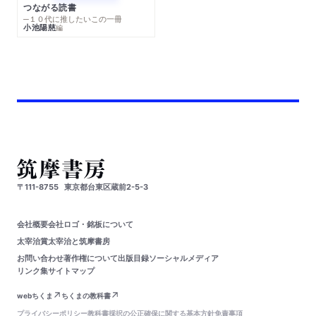
つながる読書
─１０代に推したいこの一冊
小池陽慈
編
〒111-8755
東京都台東区蔵前2-5-3
会社概要
会社ロゴ・銘板について
太宰治賞
太宰治と筑摩書房
お問い合わせ
著作権について
出版目録
ソーシャルメディア
リンク集
サイトマップ
webちくま
ちくまの教科書
プライバシーポリシー
教科書採択の公正確保に関する基本方針
免責事項