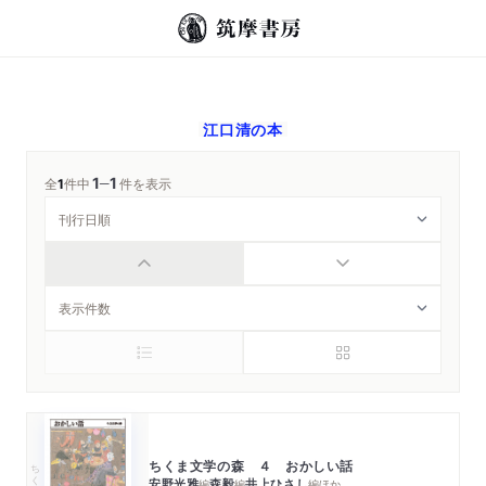
江口清
の本
1
1
─
全
1
件中
件を表示
ちくま文学の森 ４ おかしい話
ちくま文庫
安野光雅
森毅
井上ひさし
編
編
編
ほか