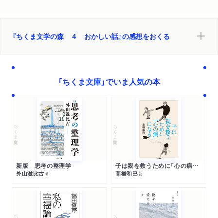
『ちくま文学の森 ４ おかしい話』の感想をおくる
「ちくま文庫」でいま人気の本
ちくま文庫
ちくま文庫
新版 思考の整理学
子は親を救うために「心の病」になる
外山滋比古
高橋和巳
著
著