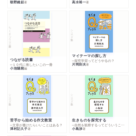
朝野維起
高水裕一
著
著
ちくまプリマー新書
シリーズ・全集
マイテーマの探し方
つながる読書
─探究学習ってどうやるの？
片岡則夫
著
─１０代に推したいこの一冊
小池陽慈
編
シリーズ・全集
シリーズ・全集
苦手から始める作文教室
生きものを探究する
─文章が書けたらいいことはある？
─自然を観察するってどういうこと？
津村記久子
小島渉
著
著