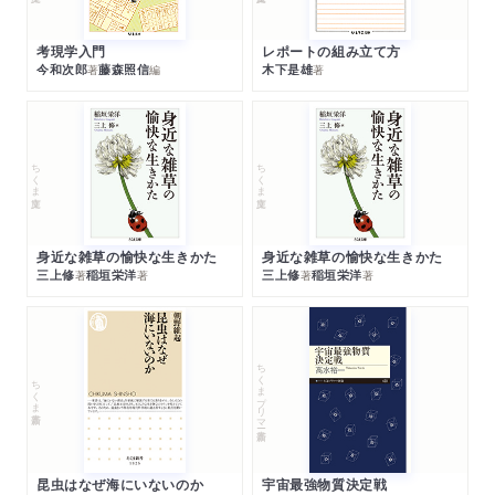
考現学入門
レポートの組み立て方
今和次郎
藤森照信
木下是雄
著
編
著
ちくま文庫
ちくま文庫
身近な雑草の愉快な生きかた
身近な雑草の愉快な生きかた
三上修
稲垣栄洋
三上修
稲垣栄洋
著
著
著
著
ちくまプリマー新書
ちくま新書
昆虫はなぜ海にいないのか
宇宙最強物質決定戦