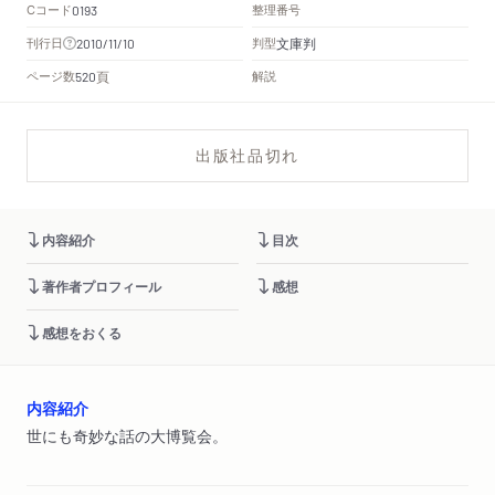
Cコード
整理番号
0193
文庫判
刊行日
判型
2010/11/10
頁
ページ数
解説
520
出版社品切れ
内容紹介
目次
著作者プロフィール
感想
感想をおくる
内容紹介
世にも奇妙な話の大博覧会。