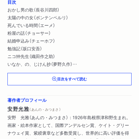
目次
おかし男の歌（長谷川四郎）
太陽の中の女（ボンテンペルリ）
死んでいる時間（エーメ）
粉屋の話（チョーサー）
結婚申込み（チェーホフ）
勉強記（坂口安吾）
ニコ狆先生（織田作之助）
いなか、の、じけん抄（夢野久作）
あたま山（八代目・林家正蔵）
目次をすべて読む
大力物語（菊池寛）
怪盗と名探偵 抄（カミ）
ゾッとしたくて旅に出た若者の話（グリム）
著作者プロフィール
運命（ヘルタイ）
安野光雅
（ あんの・みつまさ ）
海草と郭公時計（Ｔ・Ｆ・ポイス）
安野 光雅（あんの・みつまさ）：1926年島根県津和野生まれ。
奇跡をおこせる男（Ｈ・Ｇ・ウェルズ）
画家・絵本作家として、国際アンデルセン賞、ケイト・グリー
幸福の塩化物（ピチグリッリ）
ナウェイ賞、紫綬褒章など多数受賞し、世界的に高い評価を得
美食倶楽部（谷崎潤一郎）