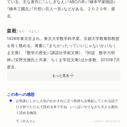
ている。主な著作に『ふしぎなえ』『ABCの本』『繪本平家物語』
ラガド大学参観記（牧野信一）
『繪本三國志』『片想い百人一首』などがある。２０２０年、逝
本当の話 抄（ルキアノス）
去。
森毅
（ もり・つよし ）
1928年東京生まれ。東京大学数学科卒業。京都大学教養部教授
を長く務める。著書に『まちがったっていいじゃないか』（ちく
ま文庫）、『数学の歴史』（講談社学術文庫）、『対談 数学大明
神』（安野光雅氏と共著、ちくま学芸文庫）ほか多数。2010年7月
逝去。
もっと見る
この本への感想
お気楽にしかし人生のわかされに立つ気持ちを喚起してくれる話で
ひざ折りたたんで読める本ですね いっぱいやりながら大人も面白
く読める物語。
てっかん
さん
update: 2012/04/10