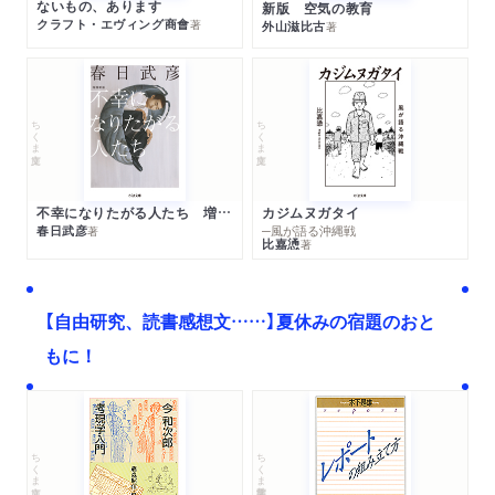
ないもの、あります
新版 空気の教育
クラフト・エヴィング商會
著
外山滋比古
著
ちくま文庫
ちくま文庫
不幸になりたがる人たち 増補新版
カジムヌガタイ
春日武彦
─風が語る沖縄戦
著
比嘉慂
著
【自由研究、読書感想文……】夏休みの宿題のおと
もに！
ちくま文庫
ちくま学芸文庫