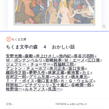
ちくま文庫
ちくま文学の森 ４ おかしい話
安野光雅
森毅
井上ひさし
池内紀
長谷川四郎
編
編
編
編
著
Ｍ・ボンテンペルリ
岩崎純孝
Ｍ・エーメ
江口清
著
訳
著
訳
ジェフリー・チョーサー
西脇順三郎
著
訳
アントン・チェーホフ
米川正夫
坂口安吾
著
訳
著
織田作之助
夢野久作
林家正蔵
菊池寛
カミ
著
著
著
著
著
吉村正一郎
グリム兄弟
ヘルタイ
徳永康元
訳
著
著
訳
Ｔ・Ｆ・ポイス
龍口直太郎
Ｈ・Ｇ・ウェルズ
著
訳
著
阿部知二
ピチグリッリ
五十嵐仁
谷崎潤一郎
訳
著
訳
著
牧野信一
ルキアノス
呉茂一
著
著
訳
定価
ISBN
--
978-4-480-42734-2