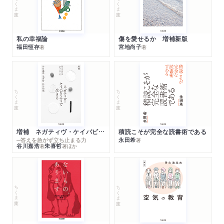
ちくま文庫
ちくま文庫
私の幸福論
傷を愛せるか 増補新版
福田恆存
宮地尚子
著
著
ちくま文庫
ちくま文庫
増補 ネガティヴ・ケイパビリティで生きる
積読こそが完全な読書術である
─答えを急がず立ち止まる力
永田希
著
谷川嘉浩
朱喜哲
著
著
ほか
ちくま文庫
ちくま文庫