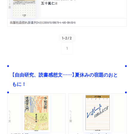
五十嵐仁
著
出版社品切れ
新書判
240
頁
2008/10/06
978-4-480-06450-9
1-2/2
1
次へ
【自由研究、読書感想文……】夏休みの宿題のおと
もに！
ちくま文庫
ちくま学芸文庫