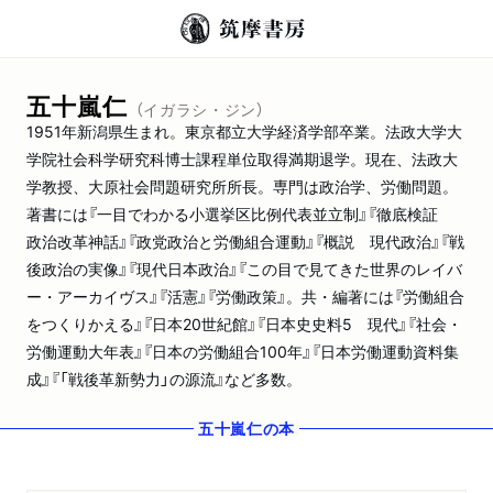
五十嵐仁
（イガラシ・ジン）
1951年新潟県生まれ。東京都立大学経済学部卒業。法政大学大
学院社会科学研究科博士課程単位取得満期退学。現在、法政大
学教授、大原社会問題研究所所長。専門は政治学、労働問題。
著書には『一目でわかる小選挙区比例代表並立制』『徹底検証
政治改革神話』『政党政治と労働組合運動』『概説 現代政治』『戦
後政治の実像』『現代日本政治』『この目で見てきた世界のレイバ
ー・アーカイヴス』『活憲』『労働政策』。共・編著には『労働組合
をつくりかえる』『日本20世紀館』『日本史史料5 現代』『社会・
労働運動大年表』『日本の労働組合100年』『日本労働運動資料集
成』『「戦後革新勢力」の源流』など多数。
五十嵐仁
の本