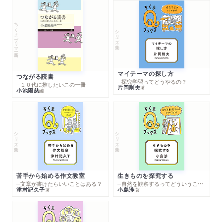
ちくまプリマー新書
シリーズ・全集
マイテーマの探し方
つながる読書
─探究学習ってどうやるの？
─１０代に推したいこの一冊
片岡則夫
著
小池陽慈
編
シリーズ・全集
シリーズ・全集
苦手から始める作文教室
生きものを探究する
─文章が書けたらいいことはある？
─自然を観察するってどういうこと？
津村記久子
小島渉
著
著