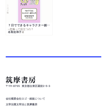
シリーズ・全集
７日でできるキャラクター創作入門
─想像って役立つの？
名取佐和子
著
〒111-8755
東京都台東区蔵前2-5-3
会社概要
会社ロゴ・銘板について
太宰治賞
太宰治と筑摩書房