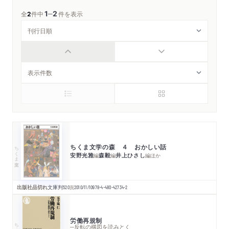
1
2
─
全
2
件中
件を表示
ちくま文学の森 ４ おかしい話
ちくま文庫
安野光雅
森毅
井上ひさし
編
編
編
ほか
出版社品切れ
文庫判
520
頁
2010/11/10
978-4-480-42734-2
労働再規制
ちくま新書
─反転の構図を読みとく