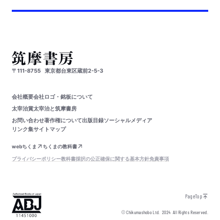
〒111-8755
東京都台東区蔵前2-5-3
会社概要
会社ロゴ・銘板について
太宰治賞
太宰治と筑摩書房
お問い合わせ
著作権について
出版目録
ソーシャルメディア
リンク集
サイトマップ
webちくま
ちくまの教科書
プライバシーポリシー
教科書採択の公正確保に関する基本方針
免責事項
PageTop
© Chikumashobo Ltd.
2024
All Rights Reserved.