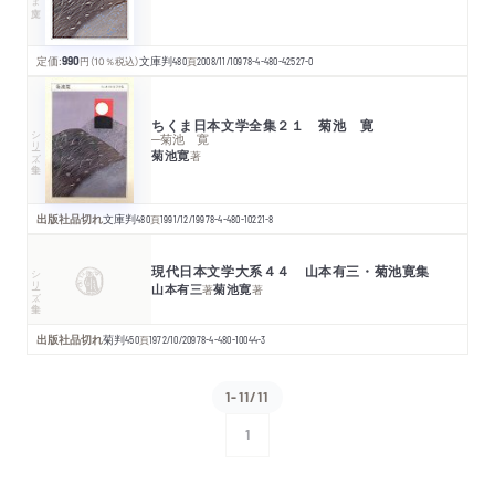
定価:
990
円
（10％税込）
文庫判
480
頁
2008/11/10
978-4-480-42527-0
ちくま日本文学全集２１ 菊池 寛
シリーズ・全集
─菊池 寛
菊池寛
著
出版社品切れ
文庫判
480
頁
1991/12/19
978-4-480-10221-8
現代日本文学大系４４ 山本有三・菊池寛集
シリーズ・全集
山本有三
菊池寛
著
著
出版社品切れ
菊判
450
頁
1972/10/20
978-4-480-10044-3
1-11/11
1
次へ