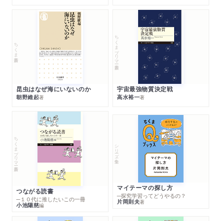
ちくまプリマー新書
ちくま新書
昆虫はなぜ海にいないのか
宇宙最強物質決定戦
朝野維起
高水裕一
著
著
ちくまプリマー新書
シリーズ・全集
マイテーマの探し方
つながる読書
─探究学習ってどうやるの？
─１０代に推したいこの一冊
片岡則夫
著
小池陽慈
編