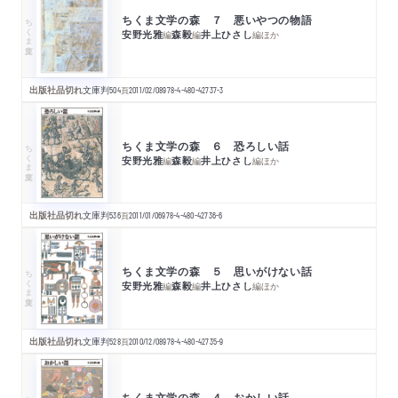
ちくま文学の森 ７ 悪いやつの物語
ちくま文庫
安野光雅
森毅
井上ひさし
編
編
編
ほか
出版社品切れ
文庫判
504
頁
2011/02/08
978-4-480-42737-3
ちくま文学の森 ６ 恐ろしい話
ちくま文庫
安野光雅
森毅
井上ひさし
編
編
編
ほか
出版社品切れ
文庫判
536
頁
2011/01/06
978-4-480-42736-6
ちくま文学の森 ５ 思いがけない話
ちくま文庫
安野光雅
森毅
井上ひさし
編
編
編
ほか
出版社品切れ
文庫判
528
頁
2010/12/08
978-4-480-42735-9
ちくま文学の森 ４ おかしい話