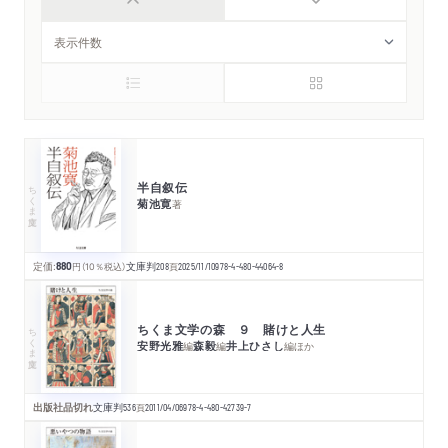
半自叙伝
ちくま文庫
菊池寛
著
定価:
880
円
（10％税込）
文庫判
208
頁
2025/11/10
978-4-480-44064-8
ちくま文学の森 ９ 賭けと人生
ちくま文庫
安野光雅
森毅
井上ひさし
編
編
編
ほか
出版社品切れ
文庫判
536
頁
2011/04/06
978-4-480-42739-7