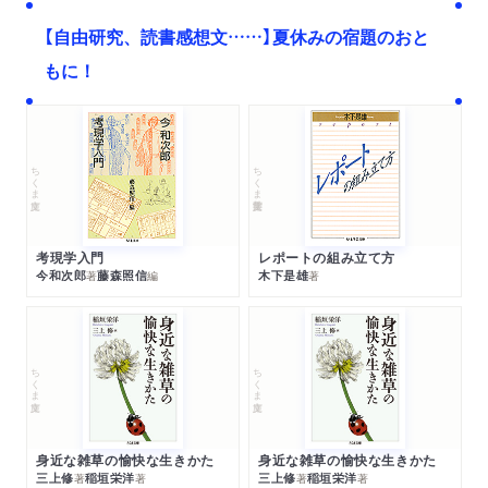
【自由研究、読書感想文……】夏休みの宿題のおと
もに！
ちくま文庫
ちくま学芸文庫
考現学入門
レポートの組み立て方
今和次郎
藤森照信
木下是雄
著
編
著
ちくま文庫
ちくま文庫
身近な雑草の愉快な生きかた
身近な雑草の愉快な生きかた
三上修
稲垣栄洋
三上修
稲垣栄洋
著
著
著
著