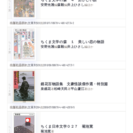
ちくま文庫
安野光雅
森毅
井上ひさし
編
編
編
ほか
出版社品切れ
文庫判
520
頁
2010/11/10
978-4-480-42734-2
ちくま文学の森 １ 美しい恋の物語
ちくま文庫
安野光雅
森毅
井上ひさし
編
編
編
ほか
出版社品切れ
文庫判
536
頁
2010/09/08
978-4-480-42731-1
鏡花百物語集 文豪怪談傑作選・特別篇
ちくま文庫
泉鏡花
松崎天民
平山蘆江
著
著
著
ほか
出版社品切れ
文庫判
384
頁
2009/07/08
978-4-480-42618-5
ちくま日本文学０２７ 菊池寛
ちくま文庫
菊池寛
著