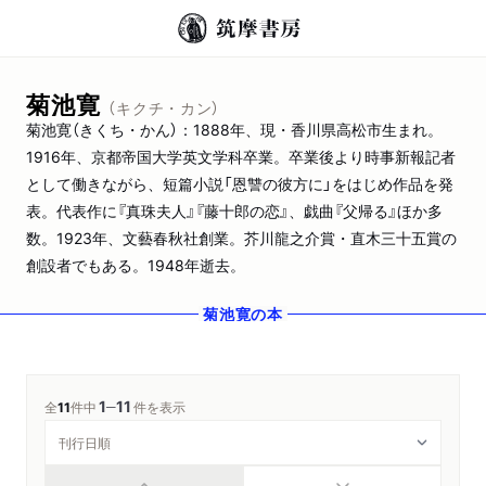
菊池寛
（キクチ・カン）
菊池寛（きくち・かん）：1888年、現・香川県高松市生まれ。
1916年、京都帝国大学英文学科卒業。卒業後より時事新報記者
として働きながら、短篇小説「恩讐の彼方に」をはじめ作品を発
表。代表作に『真珠夫人』『藤十郎の恋』、戯曲『父帰る』ほか多
数。1923年、文藝春秋社創業。芥川龍之介賞・直木三十五賞の
創設者でもある。1948年逝去。
菊池寛
の本
1
11
─
全
11
件中
件を表示