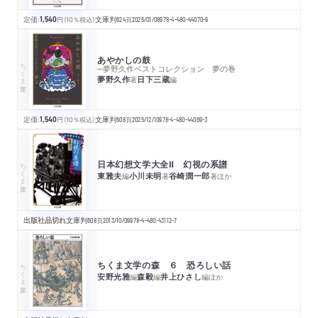
定価:
1,540
円
（10％税込）
文庫判
624
頁
2026/01/08
978-4-480-44070-9
あやかしの鼓
ちくま文庫
─夢野久作ベストコレクション 夢の巻
夢野久作
日下三蔵
著
編
定価:
1,540
円
（10％税込）
文庫判
608
頁
2025/12/10
978-4-480-44069-3
日本幻想文学大全Ⅱ 幻視の系譜
ちくま文庫
東雅夫
小川未明
谷崎潤一郎
編
著
著
ほか
出版社品切れ
文庫判
608
頁
2013/10/09
978-4-480-43112-7
ちくま文学の森 ６ 恐ろしい話
ちくま文庫
安野光雅
森毅
井上ひさし
編
編
編
ほか