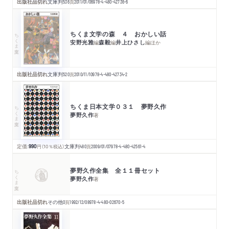
出版社品切れ
文庫判
536
頁
2011/01/06
978-4-480-42736-6
ちくま文学の森 ４ おかしい話
ちくま文庫
安野光雅
森毅
井上ひさし
編
編
編
ほか
出版社品切れ
文庫判
520
頁
2010/11/10
978-4-480-42734-2
ちくま日本文学０３１ 夢野久作
ちくま文庫
夢野久作
著
定価:
990
円
（10％税込）
文庫判
480
頁
2009/01/07
978-4-480-42561-4
夢野久作全集 全１１冊セット
ちくま文庫
夢野久作
著
出版社品切れ
その他
0
頁
1992/12/08
978-4-480-02670-5