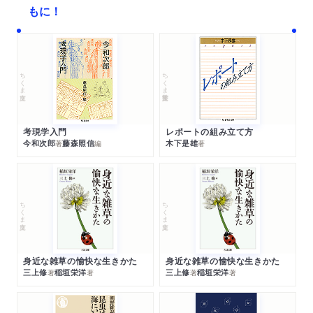
もに！
ちくま文庫
ちくま学芸文庫
考現学入門
レポートの組み立て方
今和次郎
藤森照信
木下是雄
著
編
著
ちくま文庫
ちくま文庫
身近な雑草の愉快な生きかた
身近な雑草の愉快な生きかた
三上修
稲垣栄洋
三上修
稲垣栄洋
著
著
著
著