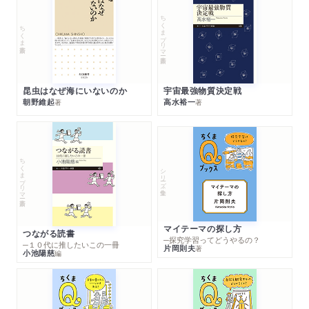
ちくまプリマー新書
ちくま新書
昆虫はなぜ海にいないのか
宇宙最強物質決定戦
朝野維起
高水裕一
著
著
ちくまプリマー新書
シリーズ・全集
マイテーマの探し方
つながる読書
─探究学習ってどうやるの？
─１０代に推したいこの一冊
片岡則夫
著
小池陽慈
編