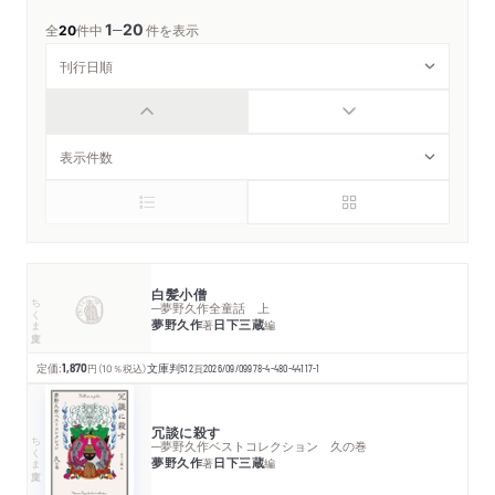
1
20
─
全
20
件中
件を表示
白髪小僧
ちくま文庫
─夢野久作全童話 上
夢野久作
日下三蔵
著
編
定価:
1,870
円
（10％税込）
文庫判
512
頁
2026/09/09
978-4-480-44117-1
冗談に殺す
ちくま文庫
─夢野久作ベストコレクション 久の巻
夢野久作
日下三蔵
著
編