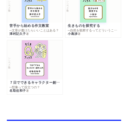
シリーズ・全集
シリーズ・全集
苦手から始める作文教室
生きものを探究する
─文章が書けたらいいことはある？
─自然を観察するってどういうこと？
津村記久子
小島渉
著
著
シリーズ・全集
７日でできるキャラクター創作入門
─想像って役立つの？
名取佐和子
著