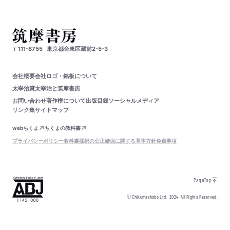
〒111-8755
東京都台東区蔵前2-5-3
会社概要
会社ロゴ・銘板について
太宰治賞
太宰治と筑摩書房
お問い合わせ
著作権について
出版目録
ソーシャルメディア
リンク集
サイトマップ
webちくま
ちくまの教科書
プライバシーポリシー
教科書採択の公正確保に関する基本方針
免責事項
PageTop
© Chikumashobo Ltd.
2024
All Rights Reserved.