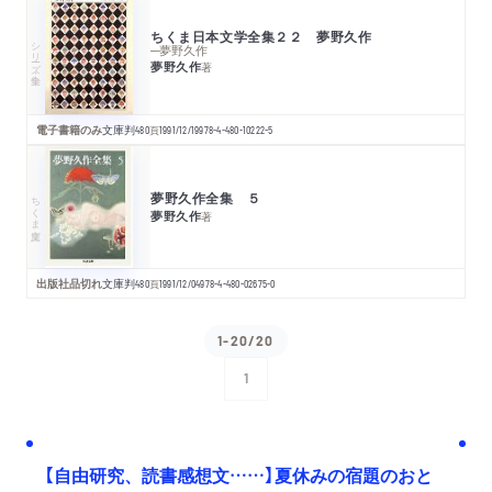
ちくま日本文学全集２２ 夢野久作
シリーズ・全集
─夢野久作
夢野久作
著
電子書籍のみ
文庫判
480
頁
1991/12/19
978-4-480-10222-5
夢野久作全集 ５
ちくま文庫
夢野久作
著
出版社品切れ
文庫判
480
頁
1991/12/04
978-4-480-02675-0
1-20/20
1
次へ
【自由研究、読書感想文……】夏休みの宿題のおと