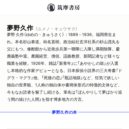
夢野久作
（ユメノ・キュウサク）
夢野 久作（ゆめの・きゅうさく）：1889－1936。福岡県生ま
れ。本名杉山泰道。幼名直樹。政治結社玄洋社系の杉山茂丸を
父にもつ。修猷館から近衛歩兵第一聯隊に入隊し満期除隊。慶
應義塾中退。農園経営、僧侶、謡曲教授、新聞記者など様々な
職業を経験。1926年、雑誌「新青年」に「あやかしの鼓」が入選
し本格的な作家デビューとなる。日本探偵小説界の三大奇書『ド
グラ・マグラ』他、「死後の恋」「瓶詰地獄」など、狂気で妖しい
独自の世界観、1人称の独白体や書簡体形式の特徴的文体など、
今もなお読者を魅了し続ける。筆名は「ぼんやりして夢ばかり追
う間の抜けた人間」を指す博多地方の方言。
夢野久作
の本