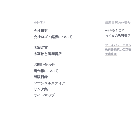
会社案内
筑摩書房の外部サ
webちくま
会社概要
ちくまの教科書
会社ロゴ・銘板について
プライバシーポリ
太宰治賞
教科書採択の公正
太宰治と筑摩書房
免責事項
お問い合わせ
著作権について
出版目録
ソーシャルメディア
リンク集
サイトマップ