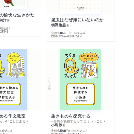
の愉快な生きかた
昆虫はなぜ海にいないのか
栄洋
著
朝野維起
著
％税込み）
42819-6
定価:
円
（10％税込み）
1,056
ISBN:
978-4-480-07756-1
シリーズ・全集
める作文教室
生きものを探究する
らいいことはある？
─自然を観察するってどういうこと？
小島渉
著
0％税込み）
定価:
円
（10％税込み）
1,540
ISBN:
5138-1
978-4-480-25163-3