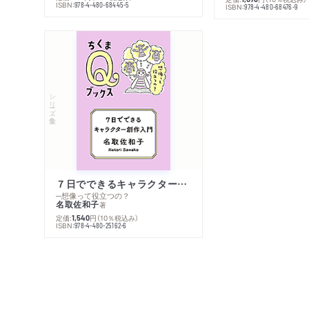
ISBN:
978-4-480-68445-5
ISBN:
978-4-480-68476-9
シリーズ・全集
７日でできるキャラクター創作入門
─想像って役立つの？
名取佐和子
著
定価:
円
（10％税込み）
1,540
ISBN:
978-4-480-25162-6