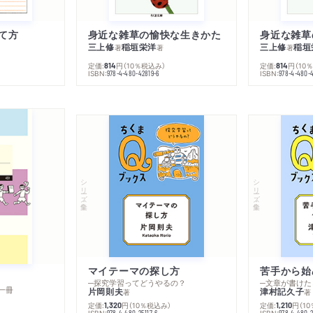
て方
身近な雑草の愉快な生きかた
身近な雑草
三上修
稲垣栄洋
三上修
稲垣
著
著
著
定価:
円
（10％税込み）
定価:
円
（10
814
814
ISBN:
ISBN:
978-4-480-42819-6
978-4-480-
シリーズ・全集
シリーズ・全集
マイテーマの探し方
苦手から始
─探究学習ってどうやるの？
─文章が書けた
一冊
片岡則夫
津村記久子
著
著
定価:
円
（10％税込み）
定価:
円
（1
1,320
1,210
ISBN:
ISBN:
978-4-480-25117-6
978-4-480-2