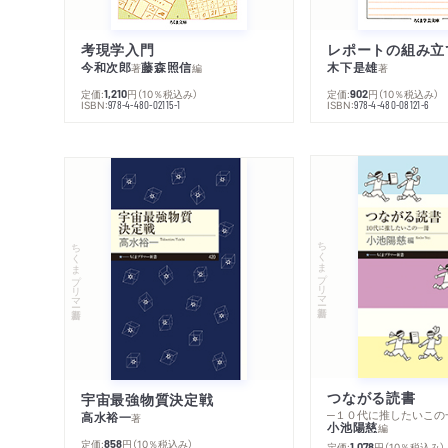
考現学入門
レポートの組み立
今和次郎
藤森照信
木下是雄
著
編
著
定価:
円
（10％税込み）
定価:
円
（10％税込み）
1,210
902
ISBN:
ISBN:
978-4-480-02115-1
978-4-480-08121-6
ちくまプリマー新書
ちくまプリマー新書
つながる読書
宇宙最強物質決定戦
─１０代に推したいこの
高水裕一
著
小池陽慈
編
定価:
円
（10％税込み）
858
定価:
円
（10％税込み）
1,078