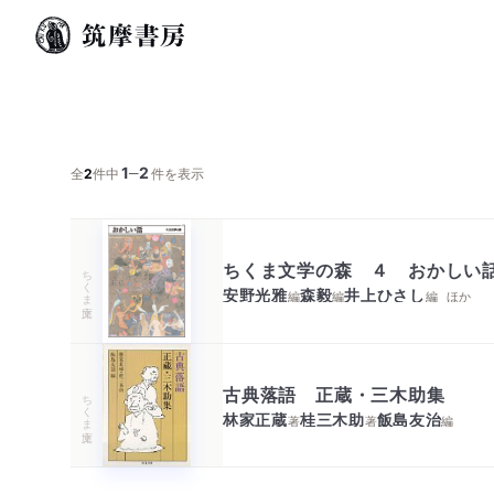
1
2
─
全
2
件中
件を表示
ちくま文学の森 ４ おかしい
ちくま文庫
安野光雅
森毅
井上ひさし
編
編
編
ほか
古典落語 正蔵・三木助集
ちくま文庫
林家正蔵
桂三木助
飯島友治
著
著
編