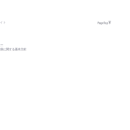
イト
PageTop
シー
確保に関する基本方針