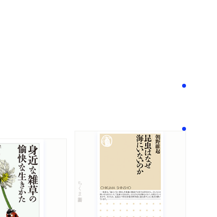
次へ
！
ちくま新書