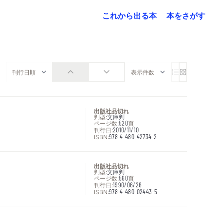
これから出る本
本をさがす
出版社品切れ
判型:
文庫判
ページ数:
520
頁
刊行日:
2010/11/10
ISBN:
978-4-480-42734-2
出版社品切れ
判型:
文庫判
ページ数:
560
頁
刊行日:
1990/06/26
ISBN:
978-4-480-02443-5