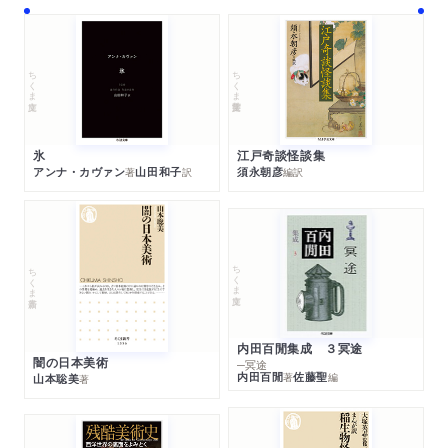
ちくま学芸文庫
ちくま文庫
江戸奇談怪談集
氷
須永朝彦
アンナ・カヴァン
山田和子
編訳
著
訳
ちくま文庫
ちくま新書
内田百閒集成 ３冥途
闇の日本美術
─冥途
内田百閒
佐藤聖
著
編
山本聡美
著