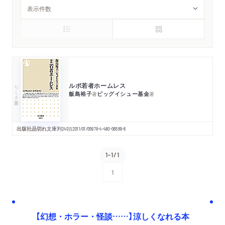
ルポ若者ホームレス
ちくま新書
飯島裕子
ビッグイシュー基金
著
著
出版社品切れ
文庫判
240
頁
2011/01/05
978-4-480-06589-6
1-1/1
1
次へ
【幻想・ホラー・怪談……】涼しくなれる本