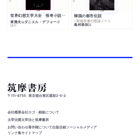
世界幻想文学大全 怪奇小説精華
韓国の都市伝説
─民俗学者の怪談ノート
東雅夫
ダニエル・デフォー
編
著
島村恭則
著
ほか
〒111-8755
東京都台東区蔵前2-5-3
会社概要
会社ロゴ・銘板について
太宰治賞
太宰治と筑摩書房
お問い合わせ
著作権について
出版目録
ソーシャルメディア
リンク集
サイトマップ