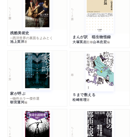
ちくま学芸文庫
ちくま新書
残酷美術史
まんが訳 稲生物怪録
─西洋世界の裏面をよみとく
池上英洋
著
大塚英志
山本忠宏
監修
編
ちくま文庫
家が呼ぶ
５まで数える
─物件ホラー傑作選
松崎有理
著
朝宮運河
編
ちくま文庫
ちくま文庫