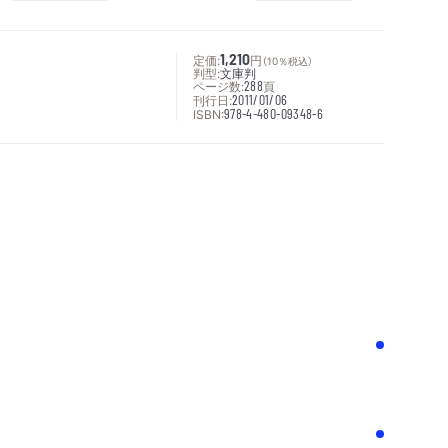
定価:
1,210
円
（10％税込）
判型:
文庫判
ページ数:
288
頁
刊行日:
2011/01/06
ISBN:
978-4-480-09348-6
次へ