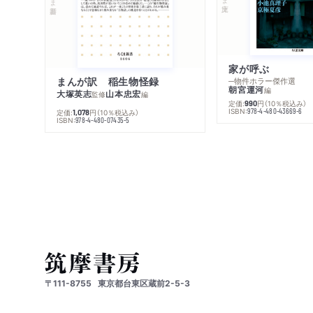
家が呼ぶ
まんが訳 稲生物怪録
─物件ホラー傑作選
朝宮運河
編
大塚英志
山本忠宏
監修
編
定価:
円
（10％税込み）
990
ISBN:
978-4-480-43669-6
定価:
円
（10％税込み）
1,078
ISBN:
978-4-480-07435-5
〒111-8755
東京都台東区蔵前2-5-3