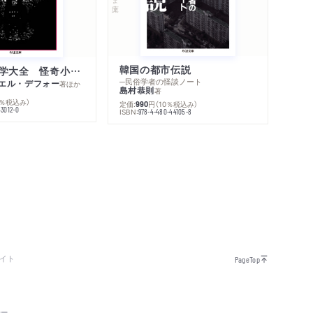
韓国の都市伝説
世界幻想文学大全 怪奇小説精華
─民俗学者の怪談ノート
エル・デフォー
著
ほか
島村恭則
著
0％税込み）
定価:
円
（10％税込み）
990
43012-0
ISBN:
978-4-480-44105-8
イト
PageTop
シー