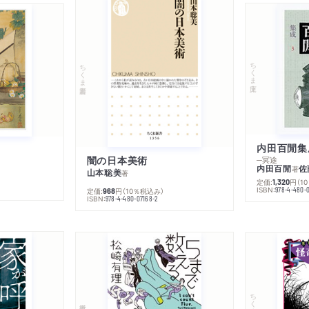
ちくま文庫
ちくま新書
内田百閒集
闇の日本美術
─冥途
内田百閒
佐
著
山本聡美
著
定価:
円
（1
1,320
ISBN:
978-4-480-
定価:
円
（10％税込み）
968
ISBN:
978-4-480-07168-2
ちくま文庫