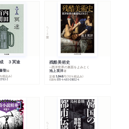
ちくま学芸文庫
成 ３冥途
残酷美術史
─西洋世界の裏面をよみとく
藤聖
池上英洋
編
著
0％税込み）
定価:
円
（10％税込み）
1,045
03763-3
ISBN:
978-4-480-09652-4
ちくま文庫