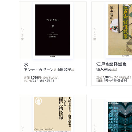
ちくま学芸文庫
ちくま文庫
江戸奇談怪談集
氷
須永朝彦
アンナ・カヴァン
山田和子
編訳
著
訳
定価:
円
（10％税込み）
定価:
円
（10％税込み）
1,980
1,056
ISBN:
ISBN:
978-4-480-09488-9
978-4-480-43250-6
ちくま文庫
ちくま新書