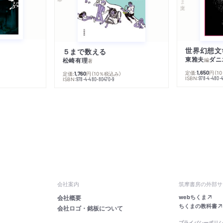
５まで数える
東雅夫
ダニ
松崎有理
編
著
定価:
円
（1
1,650
定価:
円
（10％税込み）
1,760
ISBN:
978-4-480-
ISBN:
978-4-480-80470-9
会社案内
筑摩書房の外部サ
webちくま
会社概要
ちくまの教科書
会社ロゴ・銘板について
プライバシーポリ