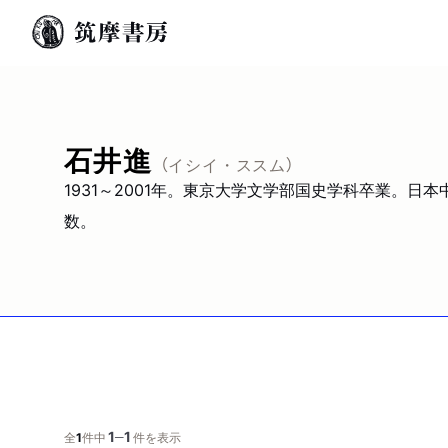
石井進
（イシイ・ススム）
1931～2001年。東京大学文学部国史学科卒業。日
数。
1
1
─
全
1
件中
件を表示