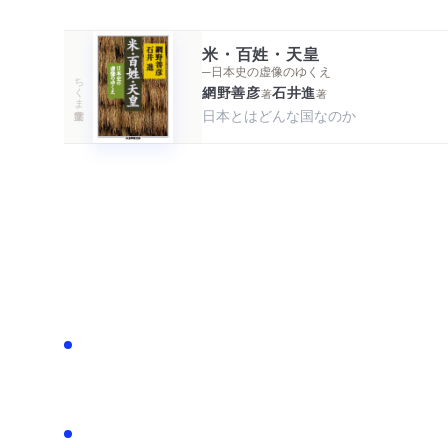
米・百姓・天皇
─日本史の虚像のゆくえ
ちくま学芸文庫
網野善彦
石井進
著
著
日本とはどんな国なのか