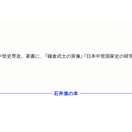
本中世史専攻。著書に、『鎌倉武士の実像』『日本中世国家史の研究
石井進
の本