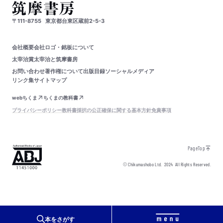
〒111-8755
東京都台東区蔵前2-5-3
会社概要
会社ロゴ・銘板について
太宰治賞
太宰治と筑摩書房
お問い合わせ
著作権について
出版目録
ソーシャルメディア
リンク集
サイトマップ
webちくま
ちくまの教科書
プライバシーポリシー
教科書採択の公正確保に関する基本方針
免責事項
PageTop
© Chikumashobo Ltd.
2024
All Rights Reserved.
本をさがす