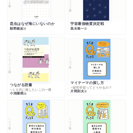
昆虫はなぜ海にいないのか
宇宙最強物質決定戦
朝野維起
高水裕一
著
著
ちくまプリマー新書
シリーズ・全集
マイテーマの探し方
つながる読書
─探究学習ってどうやるの？
─１０代に推したいこの一冊
片岡則夫
著
小池陽慈
編
シリーズ・全集
シリーズ・全集