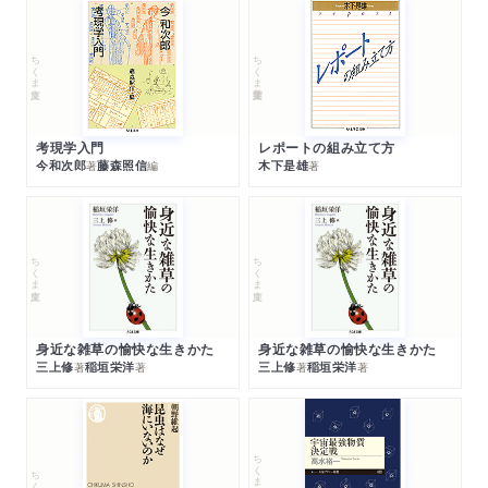
ちくま文庫
ちくま学芸文庫
考現学入門
レポートの組み立て方
今和次郎
藤森照信
木下是雄
著
編
著
ちくま文庫
ちくま文庫
身近な雑草の愉快な生きかた
身近な雑草の愉快な生きかた
三上修
稲垣栄洋
三上修
稲垣栄洋
著
著
著
著
ちくまプリマー新書
ちくま新書