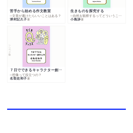
苦手から始める作文教室
生きものを探究する
─文章が書けたらいいことはある？
─自然を観察するってどういうこと？
津村記久子
小島渉
著
著
シリーズ・全集
７日でできるキャラクター創作入門
─想像って役立つの？
名取佐和子
著