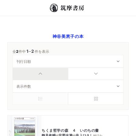
神谷美恵子
の本
1
2
─
全
2
件中
件を表示
ちくま哲学の森 ４ いのちの書
ちくま文庫
鶴見俊輔
安野光雅
井上ひさし
編
編
編
ほか