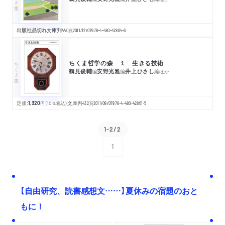
出版社品切れ
文庫判
440
頁
2011/12/07
978-4-480-42864-6
ちくま哲学の森 １ 生きる技術
ちくま文庫
鶴見俊輔
安野光雅
井上ひさし
編
編
編
ほか
定価:
1,320
円
（10％税込）
文庫判
432
頁
2011/09/07
978-4-480-42861-5
1-2/2
1
次へ
【自由研究、読書感想文……】夏休みの宿題のおと
もに！