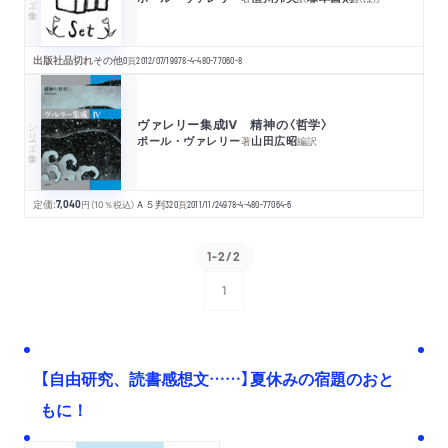
出版社品切れ
その他
0
頁
2012/07/19
978-4-480-77060-8
ヴァレリー集成Ⅳ 精神の〈哲学〉
シリーズ・全集
ポール・ヴァレリー
山田広昭
著
編訳
定価:
7,040
円
（10％税込）
Ａ５判
320
頁
2011/11/24
978-4-480-77064-6
1-2/2
1
次へ
【自由研究、読書感想文……】夏休みの宿題のおと
もに！