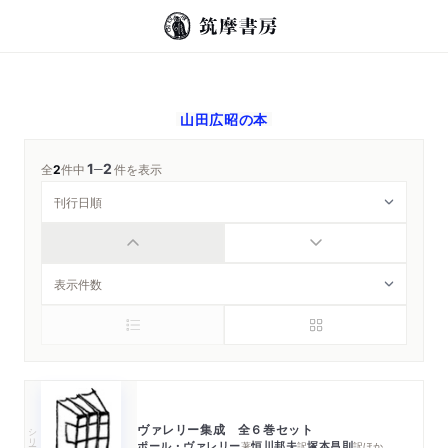
山田広昭
の本
1
2
─
全
2
件中
件を表示
ヴァレリー集成 全６巻セット
シリーズ・全集
ポール・ヴァレリー
恒川邦夫
塚本昌則
著
訳
訳
ほか