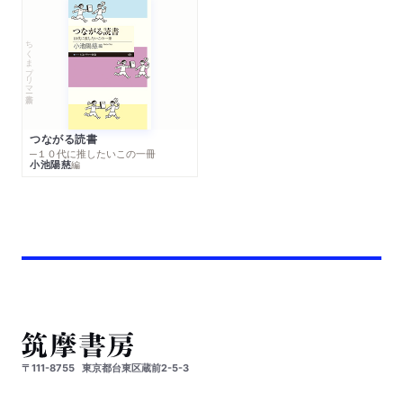
ちくまプリマー新書
つながる読書
─１０代に推したいこの一冊
小池陽慈
編
〒111-8755
東京都台東区蔵前2-5-3