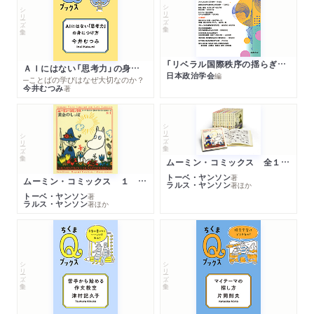
シリーズ・全集
シリーズ・全集
「リベラル国際秩序の揺らぎ」再考 年報政治学２０２６‐Ⅰ
ＡＩにはない「思考力」の身につけ方
日本政治学会
編
─ことばの学びはなぜ大切なのか？
今井むつみ
著
シリーズ・全集
シリーズ・全集
ムーミン・コミックス 全１４巻セット
トーベ・ヤンソン
著
ムーミン・コミックス １ 黄金のしっぽ
ラルス・ヤンソン
著
ほか
トーベ・ヤンソン
著
ラルス・ヤンソン
著
ほか
シリーズ・全集
シリーズ・全集