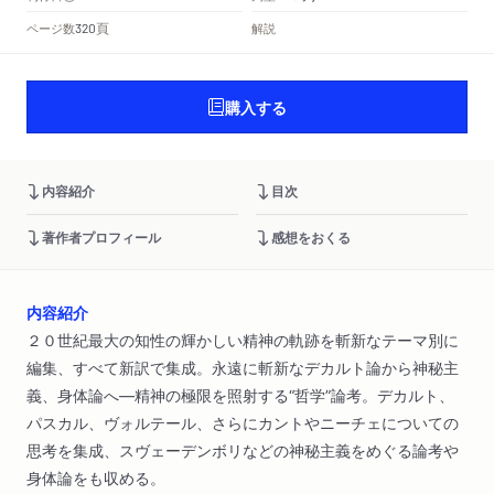
頁
ページ数
解説
320
購入する
内容紹介
目次
著作者プロフィール
感想をおくる
内容紹介
２０世紀最大の知性の輝かしい精神の軌跡を斬新なテーマ別に
編集、すべて新訳で集成。永遠に斬新なデカルト論から神秘主
義、身体論へ―精神の極限を照射する“哲学”論考。デカルト、
パスカル、ヴォルテール、さらにカントやニーチェについての
思考を集成、スヴェーデンボリなどの神秘主義をめぐる論考や
身体論をも収める。