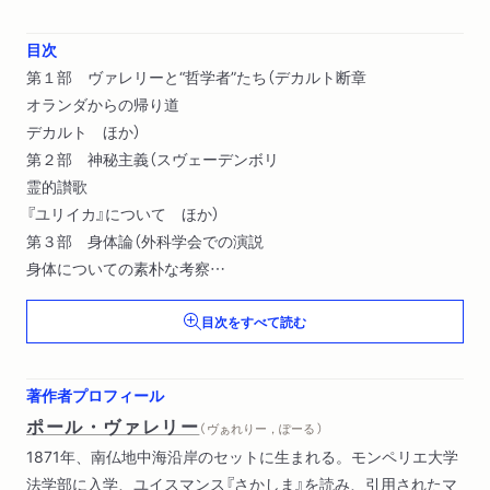
目次
第１部 ヴァレリーと“哲学者”たち（デカルト断章
オランダからの帰り道
デカルト ほか）
第２部 神秘主義（スヴェーデンボリ
霊的讃歌
『ユリイカ』について ほか）
第３部 身体論（外科学会での演説
身体についての素朴な考察
『カイエ』より（抜粋））
目次をすべて読む
著作者プロフィール
ポール・ヴァレリー
（ ヴぁれりー，ぽーる ）
1871年、南仏地中海沿岸のセットに生まれる。モンペリエ大学
法学部に入学、ユイスマンス『さかしま』を読み、引用されたマ