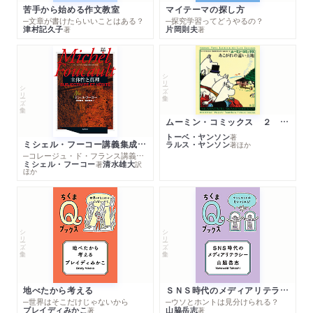
苦手から始める作文教室
マイテーマの探し方
─文章が書けたらいいことはある？
─探究学習ってどうやるの？
津村記久子
片岡則夫
著
著
シリーズ・全集
シリーズ・全集
ムーミン・コミックス ２ あこがれの遠い土地
トーベ・ヤンソン
著
ミシェル・フーコー講義集成１０ 主体性と真理
ラルス・ヤンソン
著
ほか
─コレージュ・ド・フランス講義１９８０－１９８１年度
ミシェル・フーコー
清水雄大
著
訳
ほか
シリーズ・全集
シリーズ・全集
地べたから考える
ＳＮＳ時代のメディアリテラシー
─世界はそこだけじゃないから
─ウソとホントは見分けられる？
ブレイディみかこ
山脇岳志
著
著