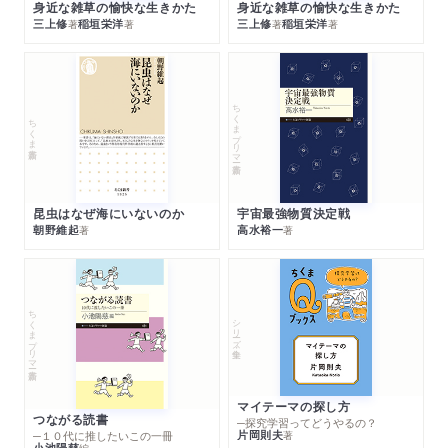
身近な雑草の愉快な生きかた
身近な雑草の愉快な生きかた
三上修
稲垣栄洋
三上修
稲垣栄洋
著
著
著
著
ちくまプリマー新書
ちくま新書
昆虫はなぜ海にいないのか
宇宙最強物質決定戦
朝野維起
高水裕一
著
著
ちくまプリマー新書
シリーズ・全集
マイテーマの探し方
つながる読書
─探究学習ってどうやるの？
片岡則夫
著
─１０代に推したいこの一冊
小池陽慈
編