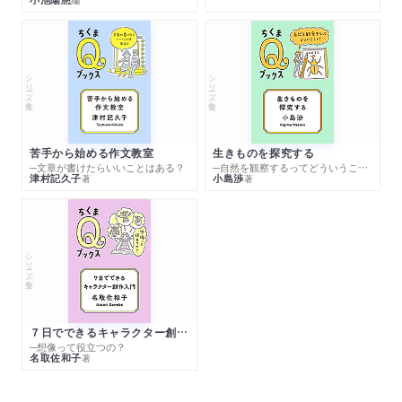
シリーズ・全集
シリーズ・全集
苦手から始める作文教室
生きものを探究する
─文章が書けたらいいことはある？
─自然を観察するってどういうこと？
津村記久子
小島渉
著
著
シリーズ・全集
７日でできるキャラクター創作入門
─想像って役立つの？
名取佐和子
著