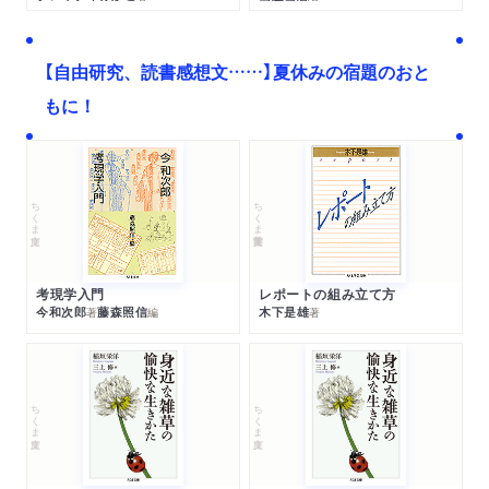
【自由研究、読書感想文……】夏休みの宿題のおと
もに！
ちくま文庫
ちくま学芸文庫
考現学入門
レポートの組み立て方
今和次郎
藤森照信
木下是雄
著
編
著
ちくま文庫
ちくま文庫