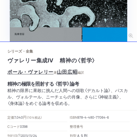
シリーズ・全集
ヴァレリー集成Ⅳ 精神の〈哲学〉
ポール・ヴァレリー
山田広昭
著
編訳
精神の極限を照射する 〈哲学〉論考
精神の限界に果敢に挑んだ人間への頌歌〈デカルト論〉、パスカ
ル、ヴォルテール、ニーチェらの肖像、さらに〈神秘主義〉、
〈身体論〉をめぐる論考を収める。
円
定価
ISBN
7,040
（10％税込）
978-4-480-77064-6
Cコード
整理番号
0398
Ａ５判
刊行日
判型
2011/11/24