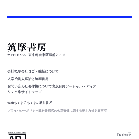
〒111-8755
東京都台東区蔵前2-5-3
会社概要
会社ロゴ・銘板について
太宰治賞
太宰治と筑摩書房
お問い合わせ
著作権について
出版目録
ソーシャルメディア
リンク集
サイトマップ
webちくま
ちくまの教科書
プライバシーポリシー
教科書採択の公正確保に関する基本方針
免責事項
PageTop