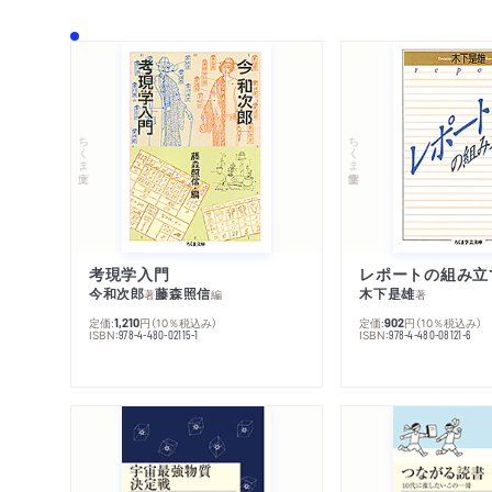
ちくま文庫
ちくま学芸文庫
考現学入門
レポートの組み立
今和次郎
藤森照信
木下是雄
著
編
著
定価:
円
（10％税込み）
定価:
円
（10％税込み）
1,210
902
ISBN:
ISBN:
978-4-480-02115-1
978-4-480-08121-6