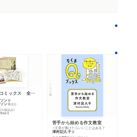
シリーズ・全集
ムーミン・コミックス 全１４巻セット
ソン
著
ソン
著
ほか
10％税込み）
77040-0
苦手から始める作文教室
内容紹介・目次
コンテンツリンク
─文章が書けたらいいことはある？
津村記久子
シリーズ・関連本
著
感想をおくる