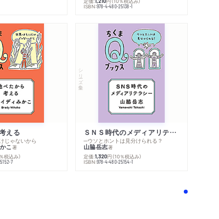
定価:
円
（10％税込み）
1,210
ISBN:
978-4-480-25138-1
シリーズ・全集
考える
ＳＮＳ時代のメディアリテラシー
けじゃないから
─ウソとホントは見分けられる？
かこ
山脇岳志
著
著
0％税込み）
定価:
円
（10％税込み）
1,320
ISBN:
5152-7
978-4-480-25154-1
！