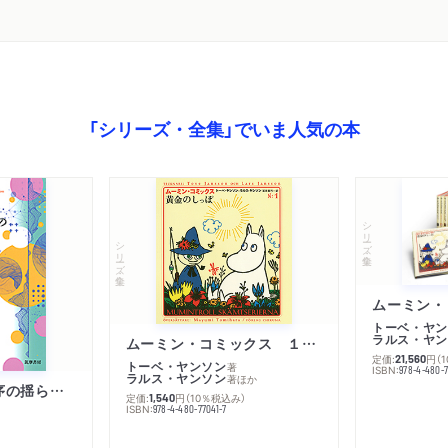
「シリーズ・全集」でいま人気の本
シリーズ・全集
シリーズ・全集
トーベ・ヤン
ラルス・ヤン
ムーミン・コミックス １ 黄金のしっぽ
定価:
円
（
21,560
トーベ・ヤンソン
著
ISBN:
978-4-480-
ラルス・ヤンソン
著
ほか
「リベラル国際秩序の揺らぎ」再考 年報政治学２０２６‐Ⅰ
定価:
円
（10％税込み）
1,540
ISBN:
978-4-480-77041-7