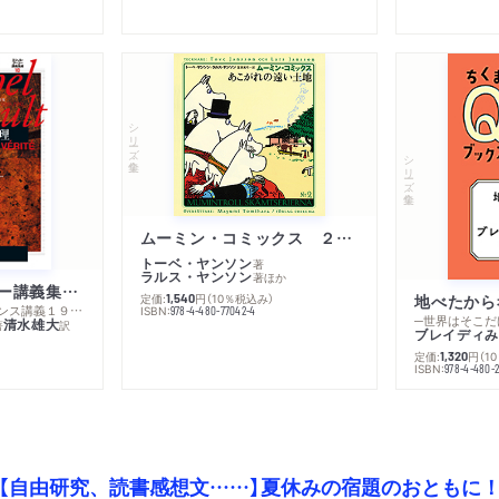
シリーズ・全集
シリーズ・全集
ムーミン・コミックス ２ あこがれの遠い土地
トーベ・ヤンソン
著
ラルス・ヤンソン
著
ほか
ミシェル・フーコー講義集成１０ 主体性と真理
定価:
円
（10％税込み）
地べたから
1,540
─コレージュ・ド・フランス講義１９８０－１９８１年度
ISBN:
978-4-480-77042-4
─世界はそこだ
清水雄大
著
訳
ブレイディみ
定価:
円
（1
1,320
）
ISBN:
978-4-480-2
【自由研究、読書感想文……】夏休みの宿題のおともに