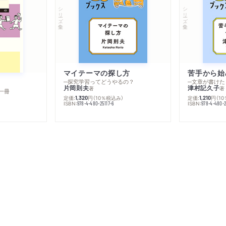
シリーズ・全集
シリーズ・全集
マイテーマの探し方
苦手から始
─探究学習ってどうやるの？
─文章が書けた
片岡則夫
津村記久子
著
著
一冊
定価:
円
（10％税込み）
定価:
円
（1
1,320
1,210
ISBN:
ISBN:
978-4-480-25117-6
978-4-480-2