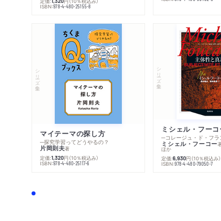
定価:
円
（10％税込み）
1,320
ISBN:
978-4-480-25155-8
シリーズ・全集
シリーズ・全集
マイテーマの探し方
─探究学習ってどうやるの？
ミシェル・フーコー
片岡則夫
著
ほか
定価:
円
（10％税込み）
1,320
定価:
円
（10％税込み
6,930
ISBN:
978-4-480-25117-6
ISBN:
978-4-480-79050-7