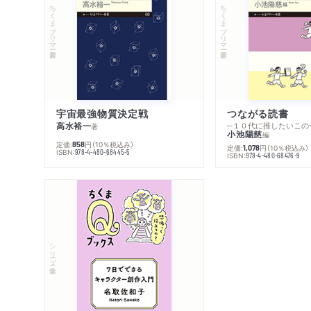
ちくまプリマー新書
ちくまプリマー新書
宇宙最強物質決定戦
つながる読書
高水裕一
─１０代に推したいこの
著
小池陽慈
編
定価:
円
（10％税込み）
858
定価:
円
（10％税込み）
1,078
ISBN:
978-4-480-68445-5
ISBN:
978-4-480-68476-9
シリーズ・全集