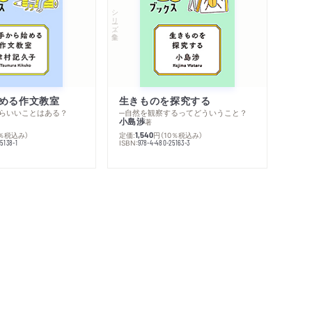
シリーズ・全集
める作文教室
生きものを探究する
らいいことはある？
─自然を観察するってどういうこと？
小島渉
著
0％税込み）
定価:
円
（10％税込み）
1,540
ISBN:
5138-1
978-4-480-25163-3