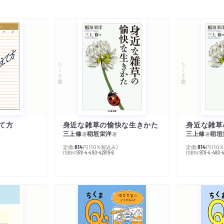
ちくま文庫
ちくま文庫
て方
身近な雑草の愉快な生きかた
身近な雑草
三上修
稲垣栄洋
三上修
稲垣
著
著
著
定価:
円
（10％税込み）
定価:
円
（10
814
814
ISBN:
ISBN:
978-4-480-42819-6
978-4-480-