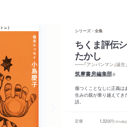
シリーズ・全集
ちくま評伝シ
たかし
——「アンパンマン」誕生
筑摩書房編集部
著
傷つくことなしに正義は
生みの親が乗り越えてき
語。
Next slide
定価
1,320
円
（10％税込