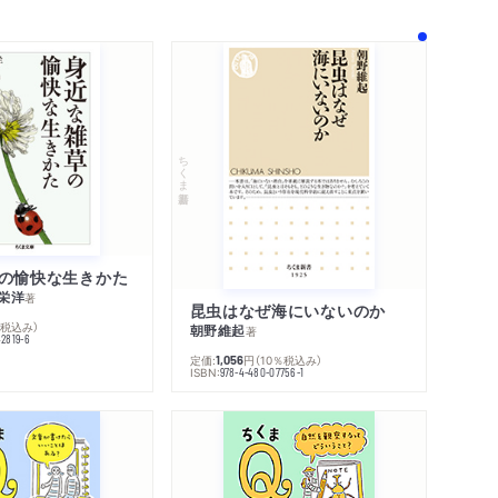
ちくま新書
の愉快な生きかた
栄洋
著
昆虫はなぜ海にいないのか
％税込み）
朝野維起
著
42819-6
定価:
円
（10％税込み）
1,056
ISBN:
978-4-480-07756-1