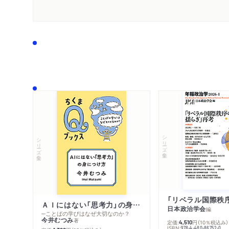
シリーズ・全集
シリーズ・全集
ＡＩにはない「思考力」の身につけ方
日本政治学会
編
─ことばの学びはなぜ大切なのか？
今井むつみ
著
定価:
円
（10％税込み）
4,510
ISBN:
978-4-480-86752-0