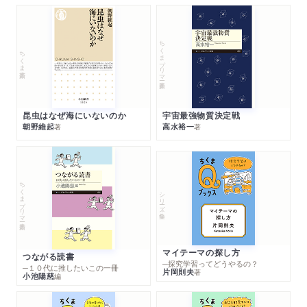
ちくまプリマー新書
ちくま新書
昆虫はなぜ海にいないのか
宇宙最強物質決定戦
朝野維起
高水裕一
著
著
ちくまプリマー新書
シリーズ・全集
マイテーマの探し方
つながる読書
─探究学習ってどうやるの？
─１０代に推したいこの一冊
片岡則夫
著
小池陽慈
編