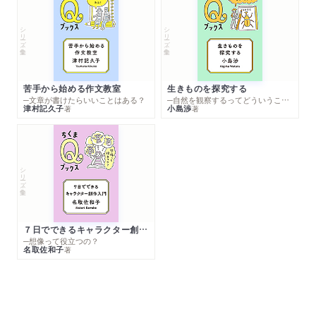
シリーズ・全集
シリーズ・全集
苦手から始める作文教室
生きものを探究する
─文章が書けたらいいことはある？
─自然を観察するってどういうこと？
津村記久子
小島渉
著
著
シリーズ・全集
７日でできるキャラクター創作入門
─想像って役立つの？
名取佐和子
著