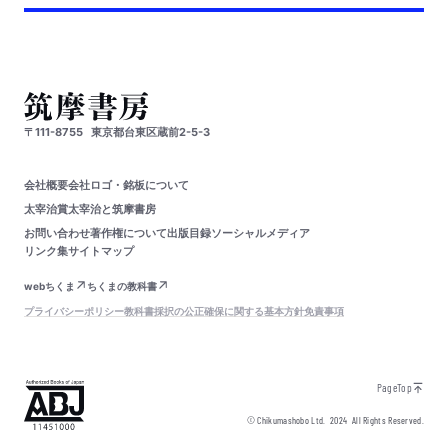
〒111-8755
東京都台東区蔵前2-5-3
会社概要
会社ロゴ・銘板について
太宰治賞
太宰治と筑摩書房
お問い合わせ
著作権について
出版目録
ソーシャルメディア
リンク集
サイトマップ
webちくま
ちくまの教科書
プライバシーポリシー
教科書採択の公正確保に関する基本方針
免責事項
PageTop
© Chikumashobo Ltd.
2024
All Rights Reserved.