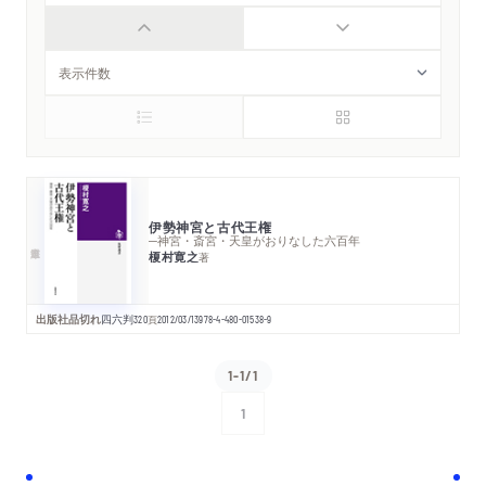
伊勢神宮と古代王権
─神宮・斎宮・天皇がおりなした六百年
榎村寛之
著
出版社品切れ
四六判
320
頁
2012/03/13
978-4-480-01538-9
1-1/1
1
次へ