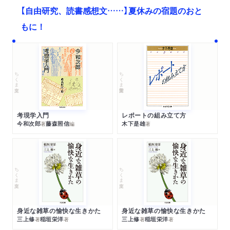
【自由研究、読書感想文……】夏休みの宿題のおと
もに！
ちくま文庫
ちくま学芸文庫
考現学入門
レポートの組み立て方
今和次郎
藤森照信
木下是雄
著
編
著
ちくま文庫
ちくま文庫
身近な雑草の愉快な生きかた
身近な雑草の愉快な生きかた
三上修
稲垣栄洋
三上修
稲垣栄洋
著
著
著
著