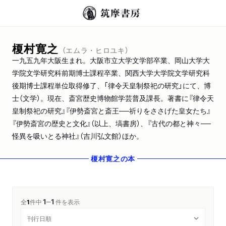
榎村寛之
（エムラ・ヒロユキ）
一九五九年大阪生まれ。大阪市立大学文学部卒業、岡山大学大
学院文学研究科前期博士課程卒業、関西大学大学院文学研究科
後期博士課程単位取得修了、「律令天皇制祭祀の研究」にて、博
士（文学）。現在、斎宮歴史博物館学芸普及課長。著書に『律令天
皇制祭祀の研究』『伊勢斎宮と斎王──祈りをささげた皇女たち』
『伊勢斎宮の歴史と文化』（以上、塙書房）、『古代の都と神々──
怪異を吸いとる神社』（吉川弘文館）ほか。
榎村寛之
の本
1
1
─
全
1
件中
件を表示