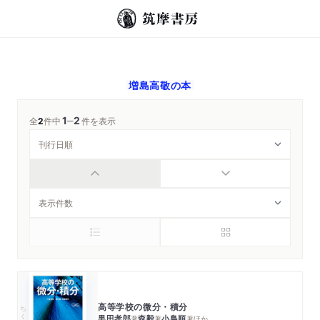
増島高敬
の本
1
2
─
全
2
件中
件を表示
高等学校の微分・積分
ちくま学芸文庫
黒田孝郎
森毅
小島順
著
著
著
ほか