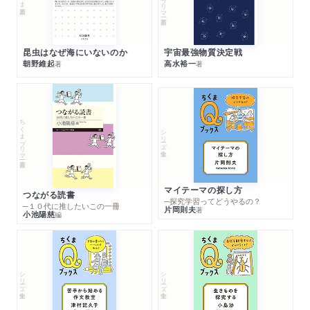
昆虫はなぜ海にいないのか
宇宙最強物質決定戦
朝野維起
高水裕一
著
著
ちくまプリマー新書
シリーズ・全集
マイテーマの探し方
つながる読書
─探究学習ってどうやるの？
─１０代に推したいこの一冊
片岡則夫
著
小池陽慈
編
シリーズ・全集
シリーズ・全集