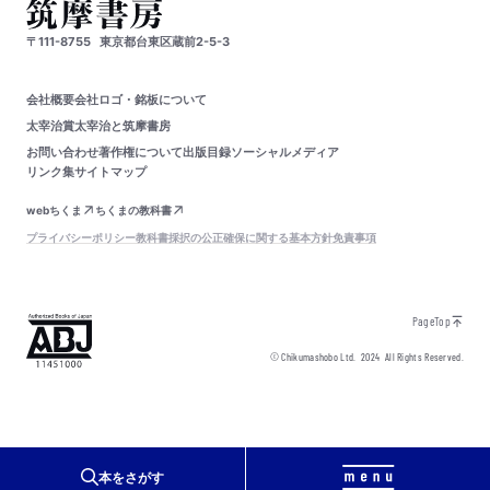
〒111-8755
東京都台東区蔵前2-5-3
会社概要
会社ロゴ・銘板について
太宰治賞
太宰治と筑摩書房
お問い合わせ
著作権について
出版目録
ソーシャルメディア
リンク集
サイトマップ
webちくま
ちくまの教科書
プライバシーポリシー
教科書採択の公正確保に関する基本方針
免責事項
PageTop
© Chikumashobo Ltd.
2024
All Rights Reserved.
本をさがす