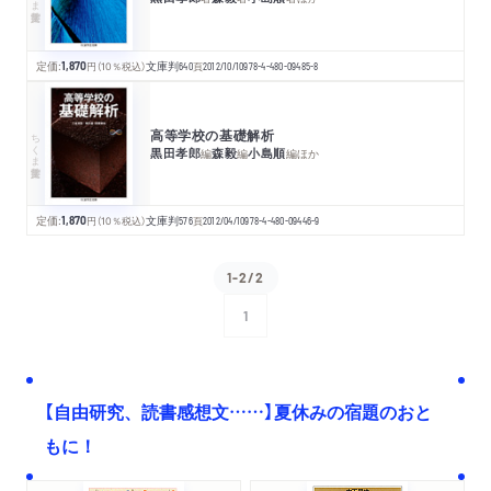
定価:
1,870
円
（10％税込）
文庫判
640
頁
2012/10/10
978-4-480-09485-8
高等学校の基礎解析
ちくま学芸文庫
黒田孝郎
森毅
小島順
編
編
編
ほか
定価:
1,870
円
（10％税込）
文庫判
576
頁
2012/04/10
978-4-480-09446-9
1-2/2
1
次へ
【自由研究、読書感想文……】夏休みの宿題のおと
もに！