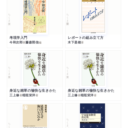
ちくま文庫
ちくま学芸文庫
考現学入門
レポートの組み立て方
今和次郎
藤森照信
木下是雄
著
編
著
ちくま文庫
ちくま文庫
身近な雑草の愉快な生きかた
身近な雑草の愉快な生きかた
三上修
稲垣栄洋
三上修
稲垣栄洋
著
著
著
著
ちくまプリマー新書
ちくま新書