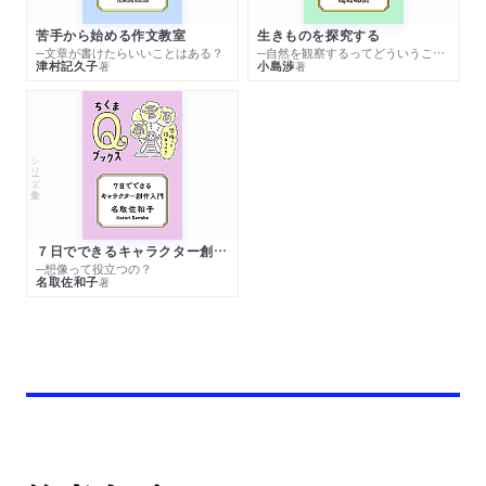
苦手から始める作文教室
生きものを探究する
─文章が書けたらいいことはある？
─自然を観察するってどういうこと？
津村記久子
小島渉
著
著
シリーズ・全集
７日でできるキャラクター創作入門
─想像って役立つの？
名取佐和子
著