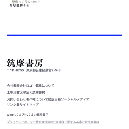
─想像って役立つの？
名取佐和子
著
〒111-8755
東京都台東区蔵前2-5-3
会社概要
会社ロゴ・銘板について
太宰治賞
太宰治と筑摩書房
お問い合わせ
著作権について
出版目録
ソーシャルメディア
リンク集
サイトマップ
webちくま
ちくまの教科書
プライバシーポリシー
教科書採択の公正確保に関する基本方針
免責事項