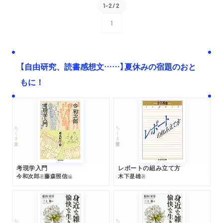
1-2/2
1
次へ
【自由研究、読書感想文……】夏休みの宿題のおと
もに！
ちくま文庫
ちくま学芸文庫
考現学入門
レポートの組み立て方
今和次郎
藤森照信
木下是雄
著
編
著
ちくま文庫
ちくま文庫