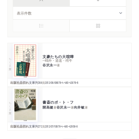
文豪たちの大喧嘩
ちくま文庫
─鴎外・逍遥・樗牛
谷沢永一
著
出版社品切れ
文庫判
368
頁
2012/08/08
978-4-480-42976-6
書斎のポ・ト・フ
ちくま文庫
開高健
谷沢永一
向井敏
著
著
著
出版社品切れ
文庫判
272
頁
2012/07/10
978-4-480-42956-8