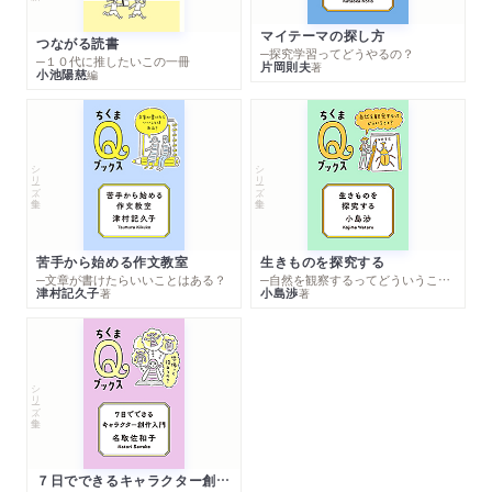
マイテーマの探し方
つながる読書
─探究学習ってどうやるの？
─１０代に推したいこの一冊
片岡則夫
著
小池陽慈
編
シリーズ・全集
シリーズ・全集
苦手から始める作文教室
生きものを探究する
─文章が書けたらいいことはある？
─自然を観察するってどういうこと？
津村記久子
小島渉
著
著
シリーズ・全集
７日でできるキャラクター創作入門