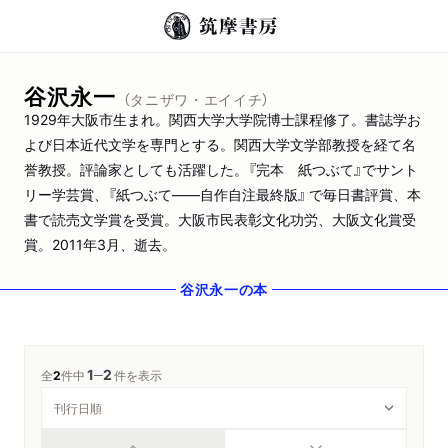
谷沢永一
（タニザワ・エイイチ）
1929年大阪市生まれ。関西大学大学院博士課程修了。書誌学お
よび日本近代文学を専門とする。関西大学文学部教授を経て名
誉教授。評論家としても活躍した。『完本 紙つぶて』でサント
リー学芸賞、『紙つぶて――自作自注最終版』 で毎日書評賞、本
書で読売文学賞を受賞。大阪市民表彰文化功労、大阪文化賞受
賞。2011年3月、逝去。
谷沢永一
の本
1
2
─
全
2
件中
件を表示