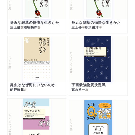
身近な雑草の愉快な生きかた
身近な雑草の愉快な生きかた
三上修
稲垣栄洋
三上修
稲垣栄洋
著
著
著
著
ちくまプリマー新書
ちくま新書
昆虫はなぜ海にいないのか
宇宙最強物質決定戦
朝野維起
高水裕一
著
著
ちくまプリマー新書
シリーズ・全集