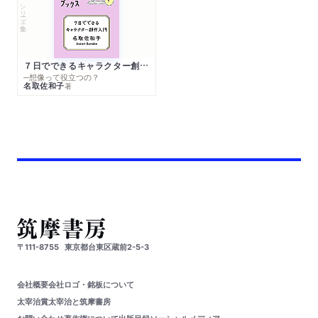
シリーズ・全集
７日でできるキャラクター創作入門
─想像って役立つの？
名取佐和子
著
〒111-8755
東京都台東区蔵前2-5-3
会社概要
会社ロゴ・銘板について
太宰治賞
太宰治と筑摩書房