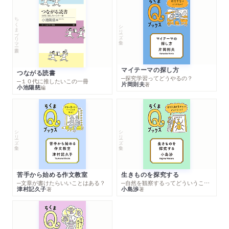
ちくまプリマー新書
シリーズ・全集
マイテーマの探し方
つながる読書
─探究学習ってどうやるの？
─１０代に推したいこの一冊
片岡則夫
著
小池陽慈
編
シリーズ・全集
シリーズ・全集
苦手から始める作文教室
生きものを探究する
─文章が書けたらいいことはある？
─自然を観察するってどういうこと？
津村記久子
小島渉
著
著