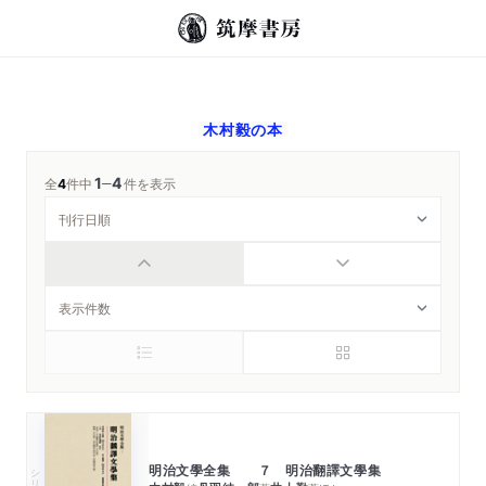
木村毅
の本
1
4
─
全
4
件中
件を表示
明治文學全集 ７ 明治翻譯文學集
シリーズ・全集