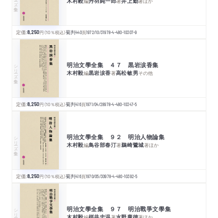
木村毅
丹羽純一郎
井上勤
編
著
著
ほか
定価:
8,250
円
（10％税込）
菊判
440
頁
1972/10/31
978-4-480-10307-9
明治文學全集 ４７ 黒岩涙香集
シリーズ・全集
木村毅
黒岩涙香
高松敏男
編
著
その他
定価:
8,250
円
（10％税込）
菊判
416
頁
1971/04/28
978-4-480-10347-5
明治文學全集 ９２ 明治人物論集
シリーズ・全集
木村毅
鳥谷部春汀
鵜崎鷺城
編
著
著
ほか
定価:
8,250
円
（10％税込）
菊判
416
頁
1970/05/30
978-4-480-10392-5
明治文學全集 ９７ 明治戰爭文學集
シリーズ・全集
木村毅
桜井忠温
水野廣徳
編
著
著
ほか