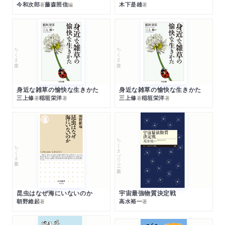
今和次郎
藤森照信
木下是雄
著
編
著
ちくま文庫
ちくま文庫
身近な雑草の愉快な生きかた
身近な雑草の愉快な生きかた
三上修
稲垣栄洋
三上修
稲垣栄洋
著
著
著
著
ちくまプリマー新書
ちくま新書
昆虫はなぜ海にいないのか
宇宙最強物質決定戦
朝野維起
高水裕一
著
著