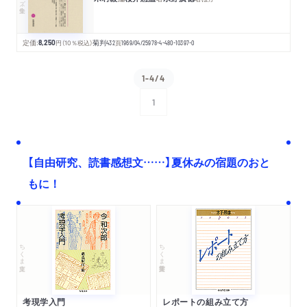
定価:
8,250
円
（10％税込）
菊判
432
頁
1969/04/25
978-4-480-10397-0
1-4/4
1
次へ
【自由研究、読書感想文……】夏休みの宿題のおと
もに！
ちくま文庫
ちくま学芸文庫
考現学入門
レポートの組み立て方