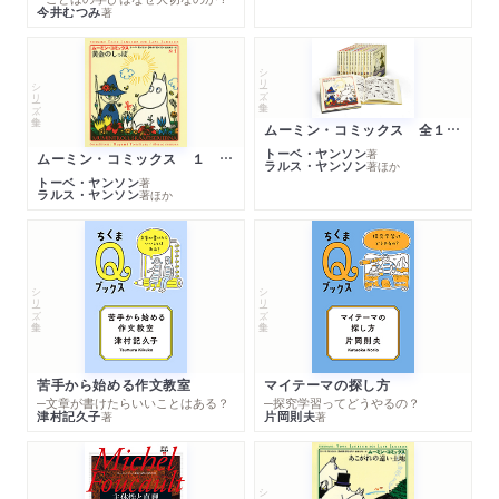
今井むつみ
著
シリーズ・全集
シリーズ・全集
ムーミン・コミックス 全１４巻セット
トーベ・ヤンソン
著
ムーミン・コミックス １ 黄金のしっぽ
ラルス・ヤンソン
著
ほか
トーベ・ヤンソン
著
ラルス・ヤンソン
著
ほか
シリーズ・全集
シリーズ・全集
苦手から始める作文教室
マイテーマの探し方
─文章が書けたらいいことはある？
─探究学習ってどうやるの？
津村記久子
片岡則夫
著
著
シリーズ・全集