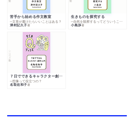
苦手から始める作文教室
生きものを探究する
─文章が書けたらいいことはある？
─自然を観察するってどういうこと？
津村記久子
小島渉
著
著
シリーズ・全集
７日でできるキャラクター創作入門
─想像って役立つの？
名取佐和子
著