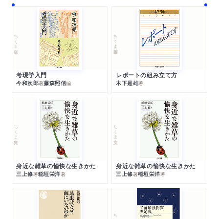
ちくま文庫
ちくま学芸文庫
考現学入門
レポートの組み立て方
今和次郎
藤森照信
木下是雄
著
編
著
ちくま文庫
ちくま文庫
身近な雑草の愉快な生きかた
身近な雑草の愉快な生きかた
三上修
稲垣栄洋
三上修
稲垣栄洋
著
著
著
著