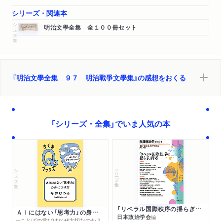
波艦隊を迎ふる歌（神尾幽泉）
シリーズ・関連本
一人の日本兵士（サー、エドウヰン、アーノルド）
シリーズ・全集
問はでもしるき北京城（フオン、カール、フローレンツ）
明治文學全集 全１００冊セット
『銃後』序（大隈重信）
“櫻井中尉宛書簡”（セオドル、ルースヴエルト）
銃後題言七則（森林太郎）
『肉彈』ドイツ語版序文（Ａ・シンチンガー）
『明治文學全集 ９７ 明治戰爭文學集』の感想をおくる
水野少佐の『此一戰』（田山花袋）
東京だより（徳富蘇峰）
解題（木村毅）
「シリーズ・全集」でいま人気の本
年譜（海老原惇・松下芳男・田熊渭津子編）
參考文獻（木村毅編）
シリーズ・全集
シリーズ・全集
「リベラル国際秩序の揺らぎ」再考 年報政治学２０２６‐Ⅰ
ＡＩにはない「思考力」の身につけ方
日本政治学会
編
─ことばの学びはなぜ大切なのか？