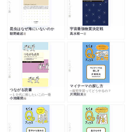
ちくまプリマー新書
ちくま新書
昆虫はなぜ海にいないのか
宇宙最強物質決定戦
朝野維起
高水裕一
著
著
ちくまプリマー新書
シリーズ・全集
マイテーマの探し方
つながる読書
─探究学習ってどうやるの？
片岡則夫
著
─１０代に推したいこの一冊
小池陽慈
編
シリーズ・全集
シリーズ・全集