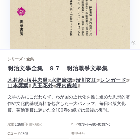
シリーズ・全集
明治文學全集 ９７ 明治戰爭文學集
木村毅
桜井忠温
水野廣徳
渋川玄耳
レンガード
編
著
著
著
著
山本露葉
児玉花外
坪内鋭雄
著
著
著
文学のみにこだわらず、わが国の近代化を推し進めた思想的著
作や文化的基礎資料を包含した一大パノラマ。毎日出版文化
賞、菊池寛賞に輝いた全100巻の紙では最後の復刊。
円
定価
ISBN
8,250
（10％税込）
978-4-480-10397-0
Cコード
整理番号
0395