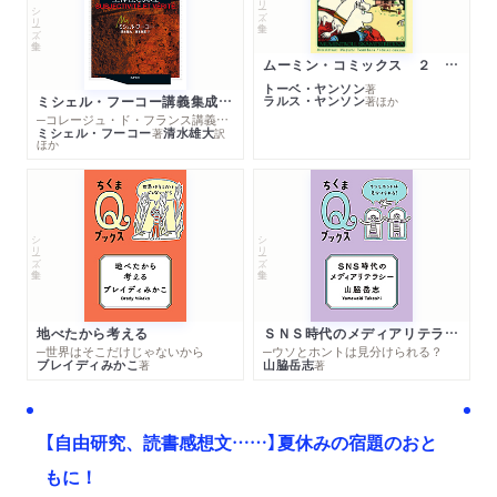
シリーズ・全集
ムーミン・コミックス ２ あこがれの遠い土地
トーベ・ヤンソン
著
ミシェル・フーコー講義集成１０ 主体性と真理
ラルス・ヤンソン
著
ほか
─コレージュ・ド・フランス講義１９８０－１９８１年度
ミシェル・フーコー
清水雄大
著
訳
ほか
シリーズ・全集
シリーズ・全集
地べたから考える
ＳＮＳ時代のメディアリテラシー
─世界はそこだけじゃないから
─ウソとホントは見分けられる？
ブレイディみかこ
山脇岳志
著
著
【自由研究、読書感想文……】夏休みの宿題のおと
もに！