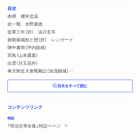
目次
肉彈 櫻井忠温
此一戰 水野廣徳
從軍三年（抄） 澁川玄耳
旅順籠城劍と戀（抄） レンガード
陣中書簡（坪内鋭雄）
冥鳥（山本露葉）
白雲（兒玉花外）
奉天附近大會戰雜記（加茂鐵城）
功七級のアイヌ人北風磯吉（左劍生）
目次をすべて読む
寺崎廣業氏（從軍實話）（寺崎廣業）
敵國の一年有半（抄）（伊藤久吉郎）
秘密探偵捕虜美人談
コンテンツリンク
露（大石霧山）
武雄さん！（齋藤東華）
特設
第一砲車（加藤荊峰）
「明治文學全集」特設ページ
露皇后に奉る（松浦きぬ）