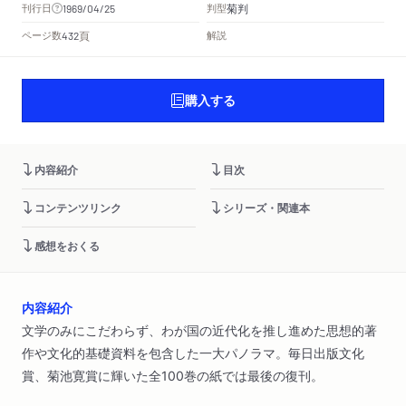
菊判
刊行日
判型
1969/04/25
頁
ページ数
解説
432
購入する
内容紹介
目次
コンテンツリンク
シリーズ・関連本
感想をおくる
内容紹介
文学のみにこだわらず、わが国の近代化を推し進めた思想的著
作や文化的基礎資料を包含した一大パノラマ。毎日出版文化
賞、菊池寛賞に輝いた全100巻の紙では最後の復刊。