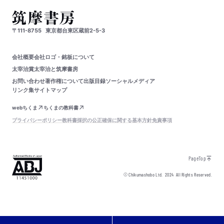
〒111-8755
東京都台東区蔵前2-5-3
会社概要
会社ロゴ・銘板について
太宰治賞
太宰治と筑摩書房
お問い合わせ
著作権について
出版目録
ソーシャルメディア
リンク集
サイトマップ
webちくま
ちくまの教科書
プライバシーポリシー
教科書採択の公正確保に関する基本方針
免責事項
PageTop
© Chikumashobo Ltd.
2024
All Rights Reserved.