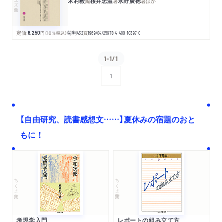
木村毅
桜井忠温
水野廣徳
編
著
著
ほか
定価:
8,250
円
（10％税込）
菊判
432
頁
1969/04/25
978-4-480-10397-0
1-1/1
1
次へ
【自由研究、読書感想文……】夏休みの宿題のおと
もに！
ちくま文庫
ちくま学芸文庫
考現学入門
レポートの組み立て方