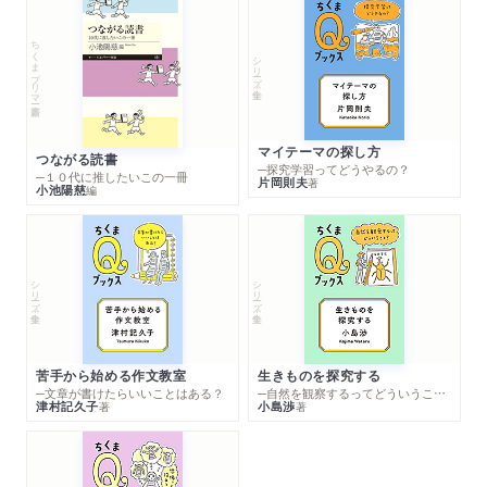
ちくまプリマー新書
シリーズ・全集
マイテーマの探し方
つながる読書
─探究学習ってどうやるの？
─１０代に推したいこの一冊
片岡則夫
著
小池陽慈
編
シリーズ・全集
シリーズ・全集
苦手から始める作文教室
生きものを探究する
─文章が書けたらいいことはある？
─自然を観察するってどういうこと？
津村記久子
小島渉
著
著