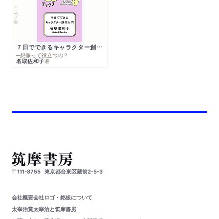
シリーズ・全集
７日でできるキャラクター創作入門
─想像って役立つの？
名取佐和子
著
〒111-8755
東京都台東区蔵前2-5-3
会社概要
会社ロゴ・銘板について
太宰治賞
太宰治と筑摩書房