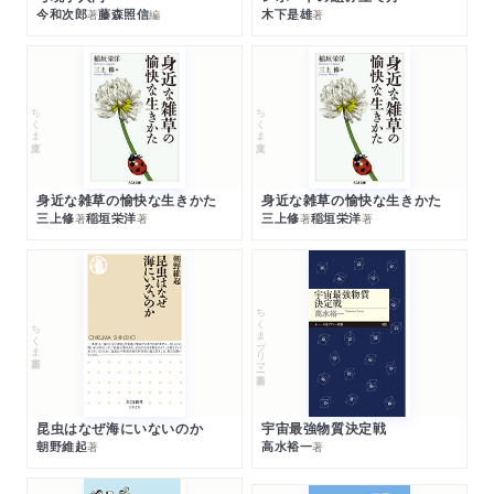
今和次郎
藤森照信
木下是雄
著
編
著
ちくま文庫
ちくま文庫
身近な雑草の愉快な生きかた
身近な雑草の愉快な生きかた
三上修
稲垣栄洋
三上修
稲垣栄洋
著
著
著
著
ちくまプリマー新書
ちくま新書
昆虫はなぜ海にいないのか
宇宙最強物質決定戦
朝野維起
高水裕一
著
著