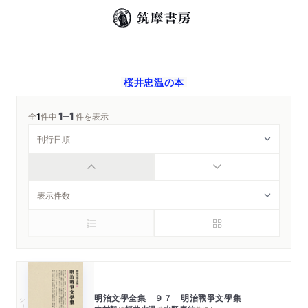
桜井忠温
の本
1
1
─
全
1
件中
件を表示
明治文學全集 ９７ 明治戰爭文學集
シリーズ・全集