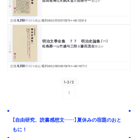
西田長寿
犬飼木堂
沼間守一
編
著
著
ほか
定価:
8,250
円
（10％税込）
菊判
496
頁
1979/07/10
978-4-480-10391-8
明治文學全集 ７７ 明治史論集（一）
シリーズ・全集
松島榮一
竹越与三郎
藤田茂吉
編
著
著
ほか
定価:
8,250
円
（10％税込）
菊判
466
頁
1965/09/10
978-4-480-10377-2
1-2/2
1
次へ
【自由研究、読書感想文……】夏休みの宿題のおと
もに！