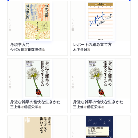
ちくま文庫
ちくま学芸文庫
考現学入門
レポートの組み立て方
今和次郎
藤森照信
木下是雄
著
編
著
ちくま文庫
ちくま文庫
身近な雑草の愉快な生きかた
身近な雑草の愉快な生きかた
三上修
稲垣栄洋
三上修
稲垣栄洋
著
著
著
著