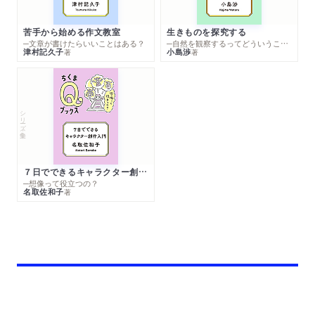
苦手から始める作文教室
生きものを探究する
─文章が書けたらいいことはある？
─自然を観察するってどういうこと？
津村記久子
小島渉
著
著
シリーズ・全集
７日でできるキャラクター創作入門
─想像って役立つの？
名取佐和子
著