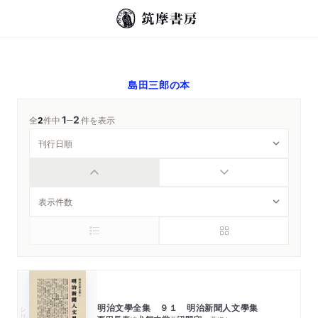
島田三郎
の本
1
2
─
全
2
件中
件を表示
明治文學全集 ９１ 明治新聞人文學集
シリーズ・全集