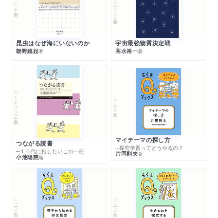
ちくまプリマー新書
ちくま新書
昆虫はなぜ海にいないのか
宇宙最強物質決定戦
朝野維起
高水裕一
著
著
ちくまプリマー新書
シリーズ・全集
マイテーマの探し方
つながる読書
─探究学習ってどうやるの？
─１０代に推したいこの一冊
片岡則夫
著
小池陽慈
編
シリーズ・全集
シリーズ・全集