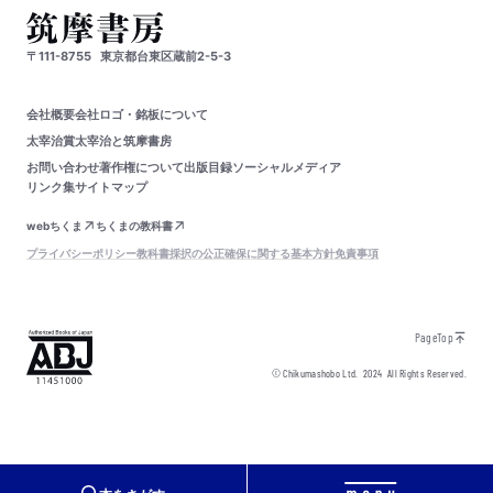
〒111-8755
東京都台東区蔵前2-5-3
会社概要
会社ロゴ・銘板について
太宰治賞
太宰治と筑摩書房
お問い合わせ
著作権について
出版目録
ソーシャルメディア
リンク集
サイトマップ
webちくま
ちくまの教科書
プライバシーポリシー
教科書採択の公正確保に関する基本方針
免責事項
PageTop
© Chikumashobo Ltd.
2024
All Rights Reserved.