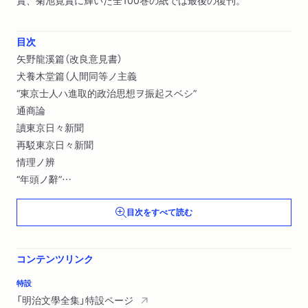
目次
矢野龍溪篇（改良意見書）
犬養木堂篇（人間同等ノ主義
“東京士人ハ進取的政治思想ヲ振起スベシ”
通商論
讀東京日々新聞
再駁東京日々新聞
情理ノ辨
“年頭ノ辭”
執政官が意見を公示するの例を開くハ何れの時ぞ
目次をすべて読む
憲法發布第一週年ノ頌辭
後藤伯爵
栗本鋤雲先生
コンテンツリンク
都人士
民報刊行の趣旨
特設
憲法第六十七條「同意」の解釋
「明治文學全集」特設ページ