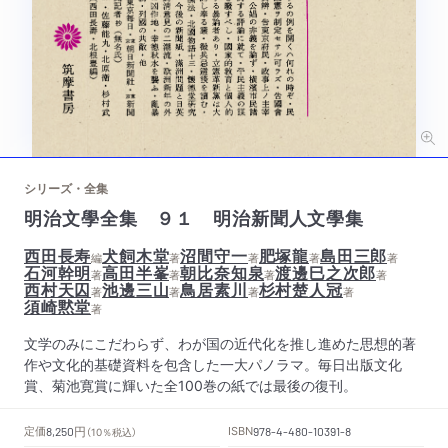
シリーズ・全集
明治文學全集 ９１ 明治新聞人文學集
西田長寿
犬飼木堂
沼間守一
肥塚龍
島田三郎
編
著
著
著
著
石河幹明
高田半峯
朝比奈知泉
渡邊巳之次郎
著
著
著
著
西村天囚
池邊三山
鳥居素川
杉村楚人冠
著
著
著
著
須崎黙堂
著
文学のみにこだわらず、わが国の近代化を推し進めた思想的著
作や文化的基礎資料を包含した一大パノラマ。毎日出版文化
賞、菊池寛賞に輝いた全100巻の紙では最後の復刊。
円
定価
ISBN
8,250
（10％税込）
978-4-480-10391-8