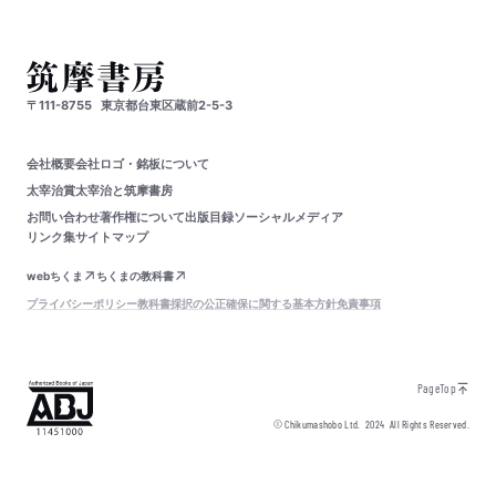
〒111-8755
東京都台東区蔵前2-5-3
会社概要
会社ロゴ・銘板について
太宰治賞
太宰治と筑摩書房
お問い合わせ
著作権について
出版目録
ソーシャルメディア
リンク集
サイトマップ
webちくま
ちくまの教科書
プライバシーポリシー
教科書採択の公正確保に関する基本方針
免責事項
PageTop
© Chikumashobo Ltd.
2024
All Rights Reserved.