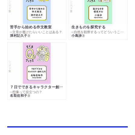
シリーズ・全集
シリーズ・全集
苦手から始める作文教室
生きものを探究する
─文章が書けたらいいことはある？
─自然を観察するってどういうこと？
津村記久子
小島渉
著
著
シリーズ・全集
７日でできるキャラクター創作入門
─想像って役立つの？
名取佐和子
著