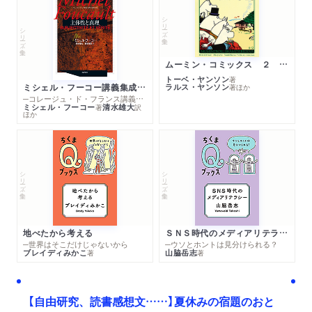
シリーズ・全集
シリーズ・全集
ムーミン・コミックス ２ あこがれの遠い土地
トーベ・ヤンソン
著
ミシェル・フーコー講義集成１０ 主体性と真理
ラルス・ヤンソン
著
ほか
─コレージュ・ド・フランス講義１９８０－１９８１年度
ミシェル・フーコー
清水雄大
著
訳
ほか
シリーズ・全集
シリーズ・全集
地べたから考える
ＳＮＳ時代のメディアリテラシー
─世界はそこだけじゃないから
─ウソとホントは見分けられる？
ブレイディみかこ
山脇岳志
著
著
【自由研究、読書感想文……】夏休みの宿題のおと