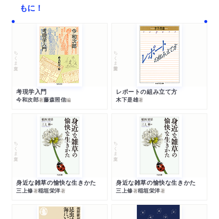
もに！
ちくま文庫
ちくま学芸文庫
考現学入門
レポートの組み立て方
今和次郎
藤森照信
木下是雄
著
編
著
ちくま文庫
ちくま文庫
身近な雑草の愉快な生きかた
身近な雑草の愉快な生きかた
三上修
稲垣栄洋
三上修
稲垣栄洋
著
著
著
著