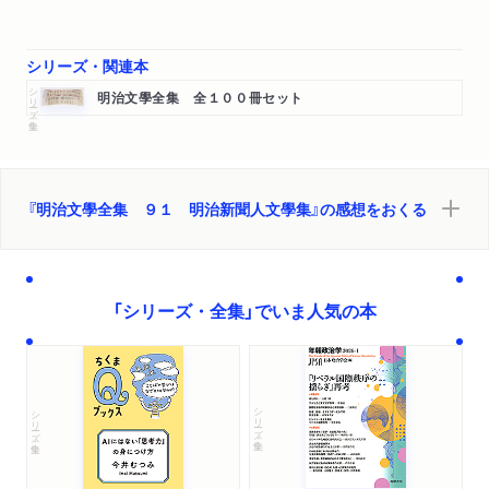
再び憲法第六十七條の「同意」を釋す）
沼間守一篇（普ネク天下ノ俊傑ヲ招集シテ國憲ヲ制定セサル可ラ
シリーズ・関連本
ズ
シリーズ・全集
東京府會ハ權外ノ事ヲ議スルニ非ザル乎
明治文學全集 全１００冊セット
藤原氏王室ヲ待ツノ制猶今日ニ存スル乎
地方官諸君ニ告ク
内閣ノ改革ハ果シテ國會ノ開設ヲ豫望スルニ足ル乎
告國會願望者諸君
『明治文學全集 ９１ 明治新聞人文學集』の感想をおくる
凡庸政治家ノ通弊
地方官ハ宜シク議會ノ下ニアルベシ
“板垣退助君ヲ上野精養軒ニ招待セシ時ノ演説”
「シリーズ・全集」でいま人気の本
東京府民ニ告ク
直輸出未ダ必シモ喜ブベキニ非ズ
社會進歩ノ度ニ隨ヒ撰擧權ヲ伸濶スヘシ）
肥塚龍篇（婚姻性質辨
シリーズ・全集
シリーズ・全集
非天説
告東京府民
政事上ノ主宰ハ誰ソ