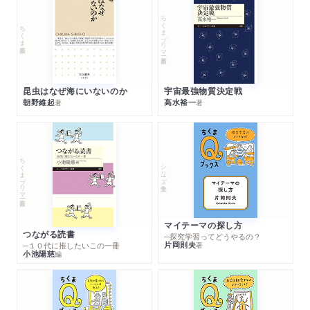
ちくまプリマー新書
ちくま新書
昆虫はなぜ海にいないのか
宇宙最強物質決定戦
朝野維起
高水裕一
著
著
ちくまプリマー新書
シリーズ・全集
マイテーマの探し方
つながる読書
─探究学習ってどうやるの？
片岡則夫
著
─１０代に推したいこの一冊
小池陽慈
編