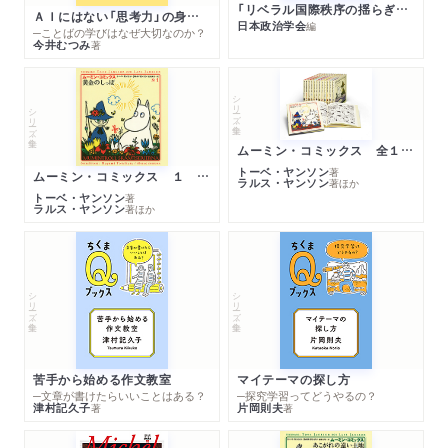
「リベラル国際秩序の揺らぎ」再考 年報政治学２０２６‐Ⅰ
人ノ人才平均法ヲ問フニ答フ
ＡＩにはない「思考力」の身につけ方
日本政治学会
編
─ことばの学びはなぜ大切なのか？
兵制新論
今井むつみ
著
政府ハ如何ナル基礎ノ上ニ架設スル者ナルヤ
非貧民救助論
シリーズ・全集
シリーズ・全集
日本鉄道會社ヲ論ス
天道是耶非耶）
ムーミン・コミックス 全１４巻セット
島田三郎篇（國會第一期の政治意見
トーベ・ヤンソン
著
ムーミン・コミックス １ 黄金のしっぽ
ラルス・ヤンソン
著
ほか
憲法第六十七條の疑問
トーベ・ヤンソン
著
ラルス・ヤンソン
著
ほか
足尾銅山鑛毒事件
憲
シリーズ・全集
シリーズ・全集
苦手から始める作文教室
マイテーマの探し方
─文章が書けたらいいことはある？
─探究学習ってどうやるの？
津村記久子
片岡則夫
著
著