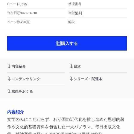
Cコード
整理番号
0395
菊判
刊行日
判型
1979/07/10
頁
ページ数
解説
496
購入する
内容紹介
目次
コンテンツリンク
シリーズ・関連本
感想をおくる
内容紹介
文学のみにこだわらず、わが国の近代化を推し進めた思想的著
作や文化的基礎資料を包含した一大パノラマ。毎日出版文化
賞、菊池寛賞に輝いた全100巻の紙では最後の復刊。