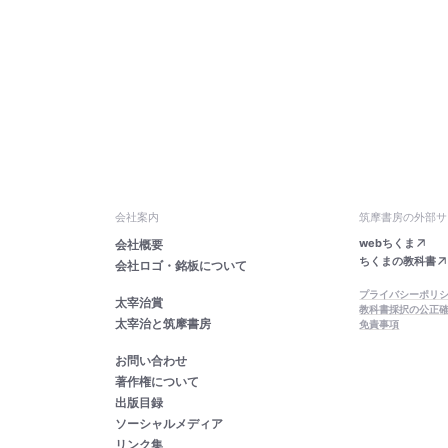
会社案内
筑摩書房の外部サ
webちくま
会社概要
ちくまの教科書
会社ロゴ・銘板について
プライバシーポリ
太宰治賞
教科書採択の公正
太宰治と筑摩書房
免責事項
お問い合わせ
著作権について
出版目録
ソーシャルメディア
リンク集