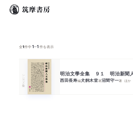
1
1
─
全
1
件中
件を表示
明治文學全集 ９１ 明治新聞
シリーズ・全集
西田長寿
犬飼木堂
沼間守一
編
著
著
ほか