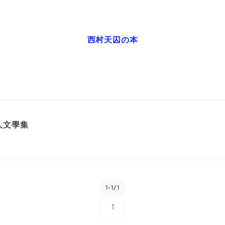
西村天囚
の本
人文學集
1-1/1
1