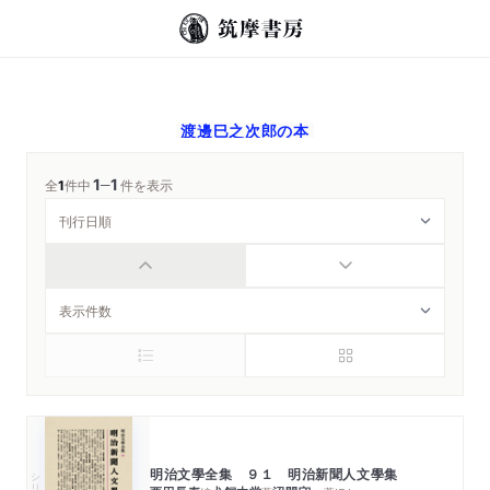
渡邊巳之次郎
の本
1
1
─
全
1
件中
件を表示
明治文學全集 ９１ 明治新聞人文學集
シリーズ・全集