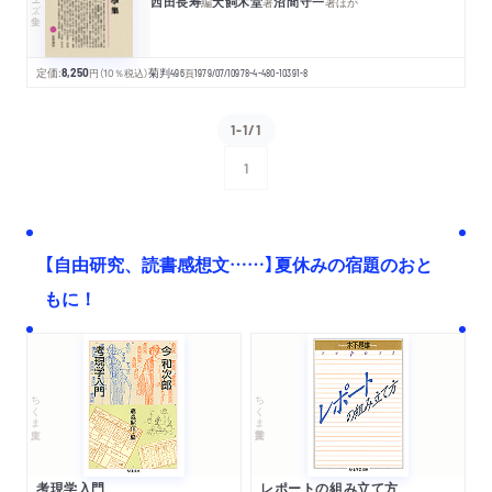
西田長寿
犬飼木堂
沼間守一
編
著
著
ほか
定価:
8,250
円
（10％税込）
菊判
496
頁
1979/07/10
978-4-480-10391-8
1-1/1
1
次へ
【自由研究、読書感想文……】夏休みの宿題のおと
もに！
ちくま文庫
ちくま学芸文庫
考現学入門
レポートの組み立て方