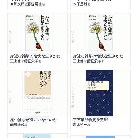
今和次郎
藤森照信
木下是雄
著
編
著
ちくま文庫
ちくま文庫
身近な雑草の愉快な生きかた
身近な雑草の愉快な生きかた
三上修
稲垣栄洋
三上修
稲垣栄洋
著
著
著
著
ちくまプリマー新書
ちくま新書
昆虫はなぜ海にいないのか
宇宙最強物質決定戦
朝野維起
高水裕一
著
著