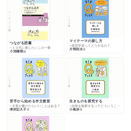
ちくまプリマー新書
シリーズ・全集
マイテーマの探し方
つながる読書
─探究学習ってどうやるの？
─１０代に推したいこの一冊
片岡則夫
著
小池陽慈
編
シリーズ・全集
シリーズ・全集
苦手から始める作文教室
生きものを探究する
─文章が書けたらいいことはある？
─自然を観察するってどういうこと？
津村記久子
小島渉
著
著