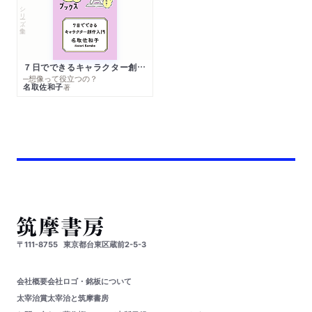
シリーズ・全集
７日でできるキャラクター創作入門
─想像って役立つの？
名取佐和子
著
〒111-8755
東京都台東区蔵前2-5-3
会社概要
会社ロゴ・銘板について
太宰治賞
太宰治と筑摩書房