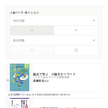
1
4
─
全
4
件中
件を表示
論点で学ぶ 小論文キーワード
─１２０語＆ワーク＆実戦演習
斎藤哲也
編著
定価:
1,210
円
（10％税込）
Ｂ６判
304
頁
2026/03/09
978-4-480-91114-8