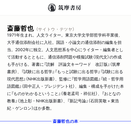
斎藤哲也
（サイトウ・テツヤ）
1971年生まれ。人文ライター。東京大学文学部哲学科卒業後、
大手通信添削会社に入社。国語・小論文の通信添削の編集を担
当。2002年に独立。人文思想系を中心にライター・編集者とし
て活動するとともに、通信添削問題や模擬試験（現代文）の作成
も手がける。著書に『読解 評論文キーワード 改訂版』（筑摩
書房）、『試験に出る哲学』『もっと試験に出る哲学』『試験に出る
現代思想』（NHK出版新書）、監修に『哲学用語図鑑』『続・哲学用
語図鑑』（田中正人・プレジデント社）、編集・構成を手がけた本
に『ものがわかるということ』（養老孟司・祥伝社）、『おとなの
教養』（池上彰・NHK出版新書）、『新記号論』（石田英敬＋東浩
紀・ゲンロン）ほか多数。
斎藤哲也
の本