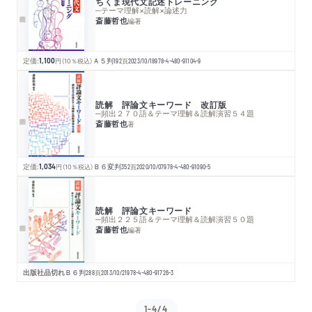
ちくま現代文記述トレーニング
─テーマ理解×読解×論述力
斎藤哲也
編著
定価:
1,100
円
（10％税込）
Ａ５判
192
頁
2023/10/18
978-4-480-91104-9
読解 評論文キーワード 改訂版
─頻出２７０語＆テーマ理解＆読解演習５４題
斎藤哲也
著
定価:
1,034
円
（10％税込）
Ｂ６変判
352
頁
2020/10/07
978-4-480-91090-5
読解 評論文キーワード
─頻出２２５語＆テーマ理解＆読解演習５０題
斎藤哲也
編著
出版社品切れ
Ｂ６判
288
頁
2013/10/21
978-4-480-91726-3
1-4/4