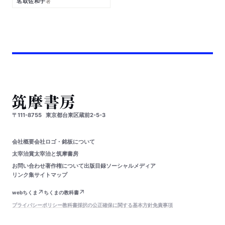
名取佐和子
著
〒111-8755
東京都台東区蔵前2-5-3
会社概要
会社ロゴ・銘板について
太宰治賞
太宰治と筑摩書房
お問い合わせ
著作権について
出版目録
ソーシャルメディア
リンク集
サイトマップ
webちくま
ちくまの教科書
プライバシーポリシー
教科書採択の公正確保に関する基本方針
免責事項