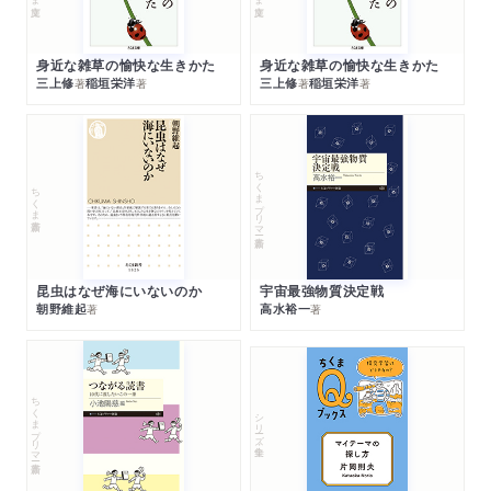
身近な雑草の愉快な生きかた
身近な雑草の愉快な生きかた
三上修
稲垣栄洋
三上修
稲垣栄洋
著
著
著
著
ちくまプリマー新書
ちくま新書
昆虫はなぜ海にいないのか
宇宙最強物質決定戦
朝野維起
高水裕一
著
著
ちくまプリマー新書
シリーズ・全集