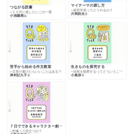
マイテーマの探し方
つながる読書
─探究学習ってどうやるの？
─１０代に推したいこの一冊
片岡則夫
著
小池陽慈
編
シリーズ・全集
シリーズ・全集
苦手から始める作文教室
生きものを探究する
─文章が書けたらいいことはある？
─自然を観察するってどういうこと？
津村記久子
小島渉
著
著
シリーズ・全集
７日でできるキャラクター創作入門
─想像って役立つの？