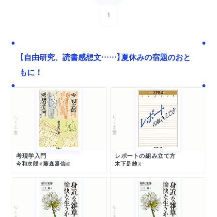
1
次へ
【自由研究、読書感想文……】夏休みの宿題のおと
もに！
ちくま文庫
ちくま学芸文庫
考現学入門
レポートの組み立て方
今和次郎
藤森照信
木下是雄
著
編
著
ちくま文庫
ちくま文庫