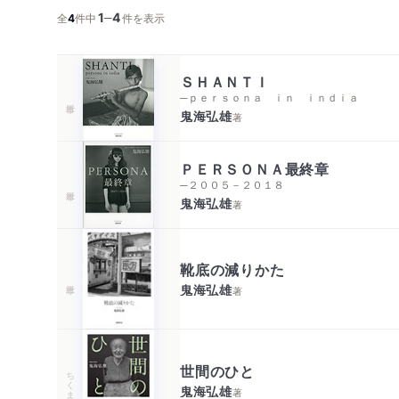
1
4
─
全
4
件中
件を表示
ＳＨＡＮＴＩ
─ｐｅｒｓｏｎａ ｉｎ ｉｎｄｉａ
鬼海弘雄
著
ＰＥＲＳＯＮＡ最終章
─２００５－２０１８
鬼海弘雄
著
靴底の減りかた
鬼海弘雄
著
世間のひと
ちくま文庫
鬼海弘雄
著