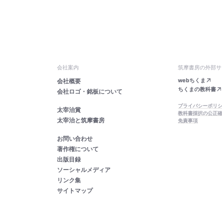
会社案内
筑摩書房の外部サ
webちくま
会社概要
ちくまの教科書
会社ロゴ・銘板について
プライバシーポリ
太宰治賞
教科書採択の公正
太宰治と筑摩書房
免責事項
お問い合わせ
著作権について
出版目録
ソーシャルメディア
リンク集
サイトマップ