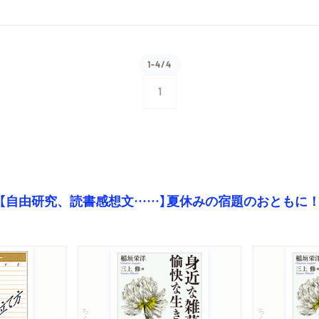
1-4/4
1
【自由研究、読書感想文……】夏休みの宿題のおともに
ちくま文庫
ちくま文庫