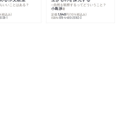
らいいことはある？
─自然を観察するってどういうこと？
小島渉
著
0％税込み）
定価:
円
（10％税込み）
1,540
ISBN:
5138-1
978-4-480-25163-3