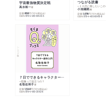
つながる読書
宇宙最強物質決定戦
─１０代に推したいこの
高水裕一
著
小池陽慈
編
定価:
円
（10％税込み）
858
定価:
円
（10％税込み）
1,078
ISBN:
978-4-480-68445-5
ISBN:
978-4-480-68476-9
シリーズ・全集
７日でできるキャラクター創作入門
─想像って役立つの？
名取佐和子
著
定価:
円
（10％税込み）
1,540
ISBN:
978-4-480-25162-6