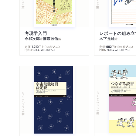
考現学入門
レポートの組み立
今和次郎
藤森照信
木下是雄
著
編
著
定価:
円
（10％税込み）
定価:
円
（10％税込み）
1,210
902
ISBN:
ISBN:
978-4-480-02115-1
978-4-480-08121-6
ちくまプリマー新書
ちくまプリマー新書