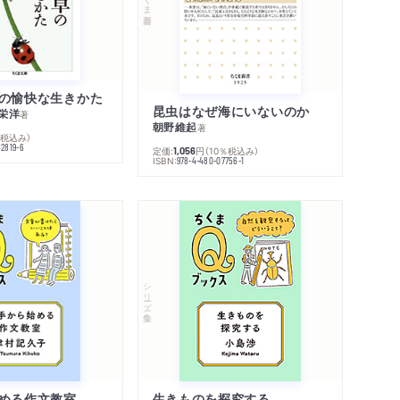
の愉快な生きかた
昆虫はなぜ海にいないのか
栄洋
著
朝野維起
著
％税込み）
42819-6
定価:
円
（10％税込み）
1,056
ISBN:
978-4-480-07756-1
シリーズ・全集
める作文教室
生きものを探究する