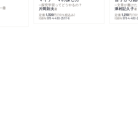
─探究学習ってどうやるの？
─文章が書けた
一冊
片岡則夫
津村記久子
著
著
定価:
円
（10％税込み）
定価:
円
（1
1,320
1,210
ISBN:
ISBN:
978-4-480-25117-6
978-4-480-2