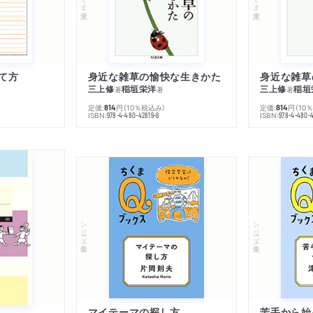
て方
身近な雑草の愉快な生きかた
身近な雑草
三上修
稲垣栄洋
三上修
稲垣
著
著
著
定価:
円
（10％税込み）
定価:
円
（10
814
814
ISBN:
ISBN:
978-4-480-42819-6
978-4-480-
シリーズ・全集
シリーズ・全集
マイテーマの探し方
苦手から始