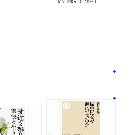
ISBN:
978-4-480-43156-1
次へ
！
ちくま新書