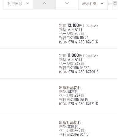
定価:
12,100
円
（10％税込）
判型:
Ａ４変判
ページ数:
208
頁
刊行日:
2019/10/24
ISBN:
978-4-480-87401-6
定価:
11,000
円
（10％税込）
判型:
Ａ４変判
ページ数:
232
頁
刊行日:
2019/03/27
ISBN:
978-4-480-87399-6
出版社品切れ
判型:
四六判
ページ数:
224
頁
刊行日:
2016/07/14
ISBN:
978-4-480-87621-8
出版社品切れ
判型:
文庫判
ページ数:
448
頁
刊行日:
2014/03/10