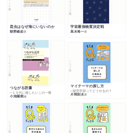
ちくまプリマー新書
ちくま新書
昆虫はなぜ海にいないのか
宇宙最強物質決定戦
朝野維起
高水裕一
著
著
ちくまプリマー新書
シリーズ・全集
マイテーマの探し方
つながる読書
─探究学習ってどうやるの？
─１０代に推したいこの一冊
片岡則夫
著
小池陽慈
編
シリーズ・全集
シリーズ・全集