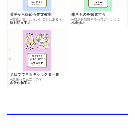
苦手から始める作文教室
生きものを探究する
─文章が書けたらいいことはある？
─自然を観察するってどういうこと？
津村記久子
小島渉
著
著
シリーズ・全集
７日でできるキャラクター創作入門
─想像って役立つの？
名取佐和子
著