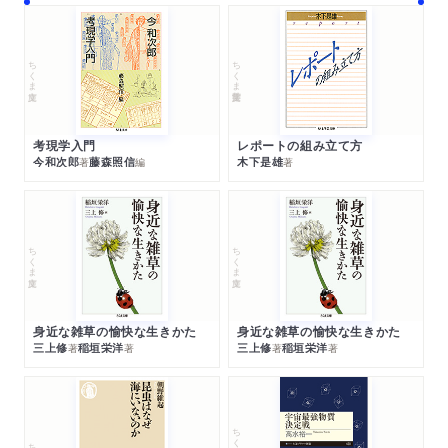
ちくま文庫
ちくま学芸文庫
考現学入門
レポートの組み立て方
今和次郎
藤森照信
木下是雄
著
編
著
ちくま文庫
ちくま文庫
身近な雑草の愉快な生きかた
身近な雑草の愉快な生きかた
三上修
稲垣栄洋
三上修
稲垣栄洋
著
著
著
著