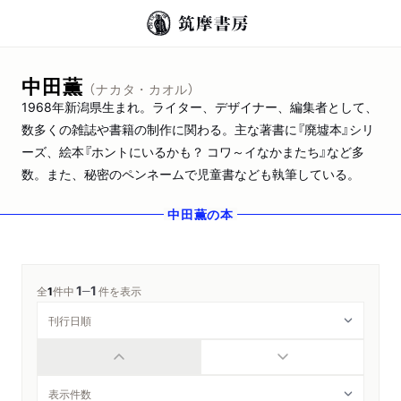
中田薫
（ナカタ・カオル）
1968年新潟県生まれ。ライター、デザイナー、編集者として、
数多くの雑誌や書籍の制作に関わる。主な著書に『廃墟本』シリ
ーズ、絵本『ホントにいるかも？ コワ～イなかまたち』など多
数。また、秘密のペンネームで児童書なども執筆している。
中田薫
の本
1
1
─
全
1
件中
件を表示