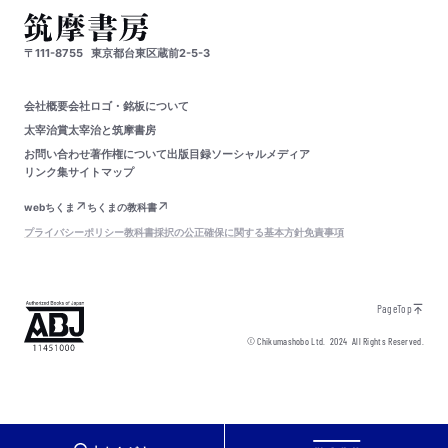
〒111-8755
東京都台東区蔵前2-5-3
会社概要
会社ロゴ・銘板について
太宰治賞
太宰治と筑摩書房
お問い合わせ
著作権について
出版目録
ソーシャルメディア
リンク集
サイトマップ
webちくま
ちくまの教科書
プライバシーポリシー
教科書採択の公正確保に関する基本方針
免責事項
PageTop
© Chikumashobo Ltd.
2024
All Rights Reserved.