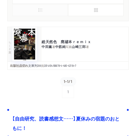
総天然色 廃墟本ｒｅｍｉｘ
ちくま文庫
中田薫
中筋純
山崎三郎
著
写真
著
出版社品切れ
文庫判
288
頁
2014/04/09
978-4-480-43154-7
1-1/1
1
次へ
【自由研究、読書感想文……】夏休みの宿題のおと
もに！