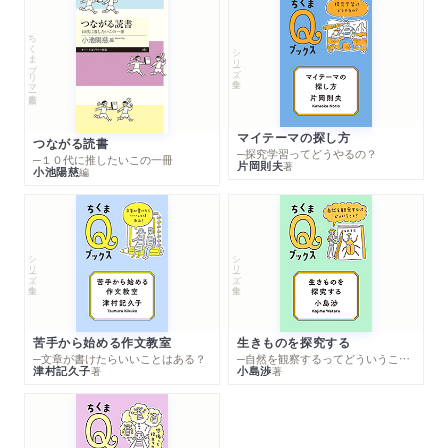
ちくまプリマー新書
シリーズ・全集
マイテーマの探し方
つながる読書
─探究学習ってどうやるの？
─１０代に推したいこの一冊
片岡則夫
著
小池陽慈
編
シリーズ・全集
シリーズ・全集
苦手から始める作文教室
生きものを探究する
─文章が書けたらいいことはある？
─自然を観察するってどういうこと？
津村記久子
小島渉
著
著