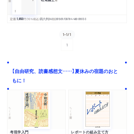
定価:
1,650
円
（10％税込）
四六判
240
頁
2015/01/13
978-4-480-01613-3
1-1/1
1
次へ
【自由研究、読書感想文……】夏休みの宿題のおと
もに！
ちくま文庫
ちくま学芸文庫
考現学入門
レポートの組み立て方