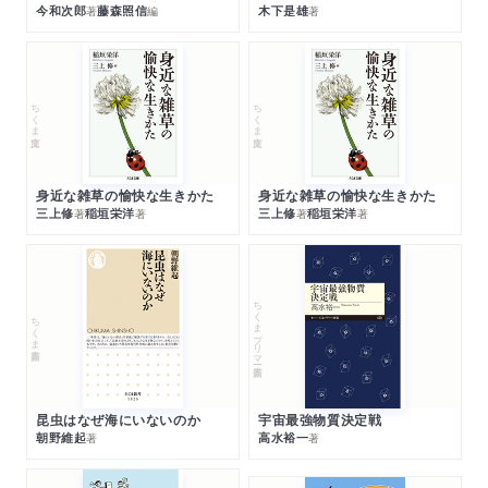
今和次郎
藤森照信
木下是雄
著
編
著
ちくま文庫
ちくま文庫
身近な雑草の愉快な生きかた
身近な雑草の愉快な生きかた
三上修
稲垣栄洋
三上修
稲垣栄洋
著
著
著
著
ちくまプリマー新書
ちくま新書
昆虫はなぜ海にいないのか
宇宙最強物質決定戦
朝野維起
高水裕一
著
著