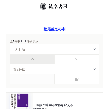
松尾義之
の本
1
1
─
全
1
件中
件を表示
日本語の科学が世界を変える
松尾義之
著