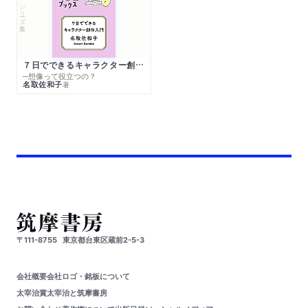
シリーズ・全集
７日でできるキャラクター創作入門
─想像って役立つの？
名取佐和子
著
〒111-8755
東京都台東区蔵前2-5-3
会社概要
会社ロゴ・銘板について
太宰治賞
太宰治と筑摩書房