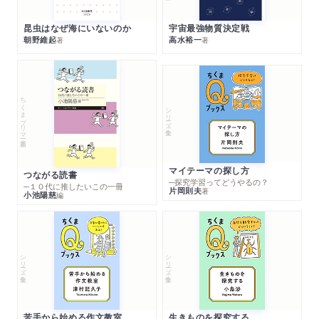
昆虫はなぜ海にいないのか
宇宙最強物質決定戦
朝野維起
高水裕一
著
著
ちくまプリマー新書
シリーズ・全集
マイテーマの探し方
つながる読書
─探究学習ってどうやるの？
─１０代に推したいこの一冊
片岡則夫
著
小池陽慈
編
シリーズ・全集
シリーズ・全集
苦手から始める作文教室
生きものを探究する