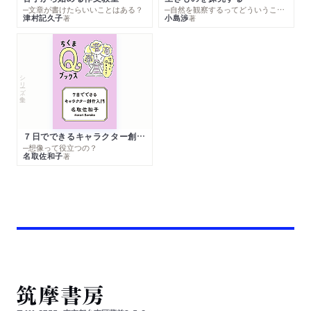
─文章が書けたらいいことはある？
─自然を観察するってどういうこと？
津村記久子
小島渉
著
著
シリーズ・全集
７日でできるキャラクター創作入門
─想像って役立つの？
名取佐和子
著