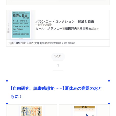
ポランニー・コレクション 経済と自由
ちくま学芸文庫
─文明の転換
カール・ポランニー
福田邦夫
池田昭光
著
訳
訳
ほか
定価:
1,870
円
（10％税込）
文庫判
560
頁
2015/07/08
978-4-480-09666-1
1-1/1
1
次へ
【自由研究、読書感想文……】夏休みの宿題のおと
もに！