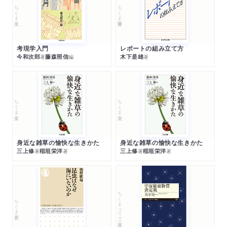
ちくま文庫
ちくま学芸文庫
考現学入門
レポートの組み立て方
今和次郎
藤森照信
木下是雄
著
編
著
ちくま文庫
ちくま文庫
身近な雑草の愉快な生きかた
身近な雑草の愉快な生きかた
三上修
稲垣栄洋
三上修
稲垣栄洋
著
著
著
著
ちくまプリマー新書
ちくま新書