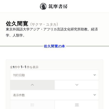
佐久間寛
（サクマ・ユタカ）
東京外国語大学アジア・アフリカ言語文化研究所助教。経済
学、人類学。
佐久間寛
の本
1
1
─
全
1
件中
件を表示