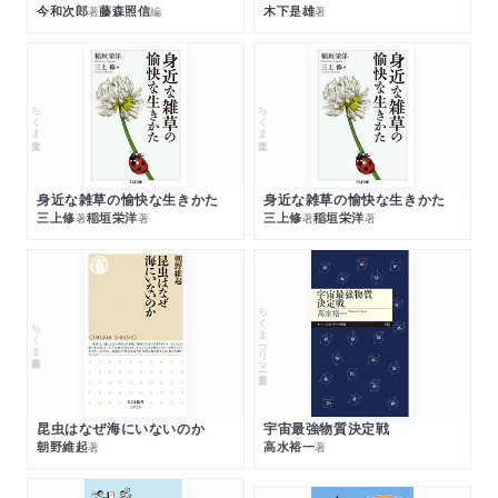
今和次郎
藤森照信
木下是雄
著
編
著
ちくま文庫
ちくま文庫
身近な雑草の愉快な生きかた
身近な雑草の愉快な生きかた
三上修
稲垣栄洋
三上修
稲垣栄洋
著
著
著
著
ちくまプリマー新書
ちくま新書
昆虫はなぜ海にいないのか
宇宙最強物質決定戦
朝野維起
高水裕一
著
著