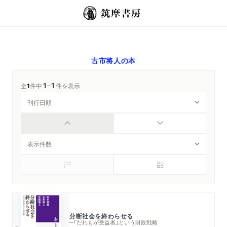
古市将人
の本
1
1
─
全
1
件中
件を表示
分断社会を終わらせる
─「だれもが受益者」という財政戦略