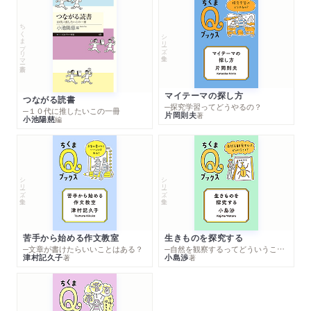
ちくまプリマー新書
シリーズ・全集
マイテーマの探し方
つながる読書
─探究学習ってどうやるの？
─１０代に推したいこの一冊
片岡則夫
著
小池陽慈
編
シリーズ・全集
シリーズ・全集
苦手から始める作文教室
生きものを探究する
─文章が書けたらいいことはある？
─自然を観察するってどういうこと？
津村記久子
小島渉
著
著