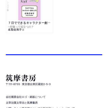
シリーズ・全集
７日でできるキャラクター創作入門
─想像って役立つの？
名取佐和子
著
〒111-8755
東京都台東区蔵前2-5-3
会社概要
会社ロゴ・銘板について
太宰治賞
太宰治と筑摩書房