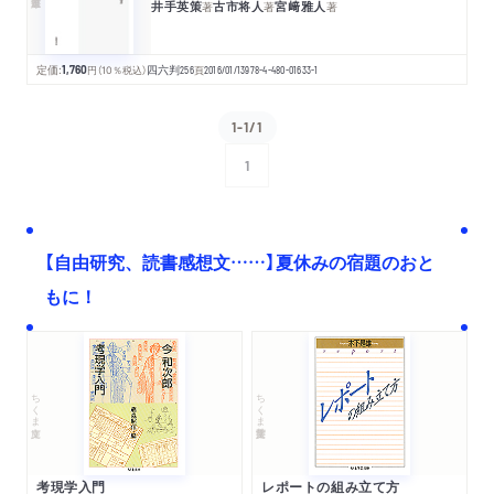
井手英策
古市将人
宮﨑雅人
著
著
著
定価:
1,760
円
（10％税込）
四六判
256
頁
2016/01/13
978-4-480-01633-1
1-1/1
1
次へ
【自由研究、読書感想文……】夏休みの宿題のおと
もに！
ちくま文庫
ちくま学芸文庫
考現学入門
レポートの組み立て方