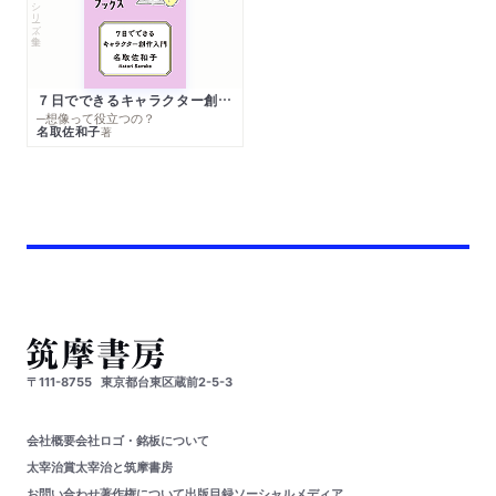
シリーズ・全集
７日でできるキャラクター創作入門
─想像って役立つの？
名取佐和子
著
〒111-8755
東京都台東区蔵前2-5-3
会社概要
会社ロゴ・銘板について
太宰治賞
太宰治と筑摩書房
お問い合わせ
著作権について
出版目録
ソーシャルメディア