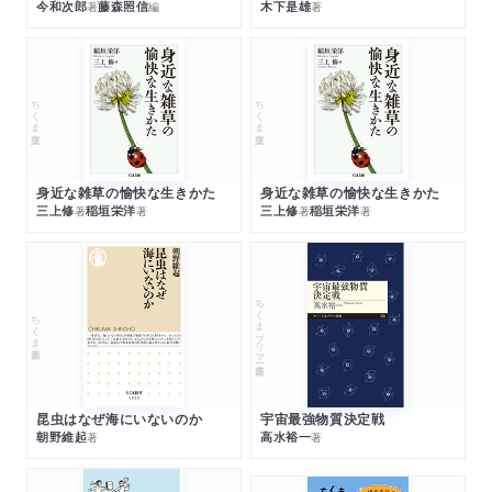
今和次郎
藤森照信
木下是雄
著
編
著
ちくま文庫
ちくま文庫
身近な雑草の愉快な生きかた
身近な雑草の愉快な生きかた
三上修
稲垣栄洋
三上修
稲垣栄洋
著
著
著
著
ちくまプリマー新書
ちくま新書
昆虫はなぜ海にいないのか
宇宙最強物質決定戦
朝野維起
高水裕一
著
著