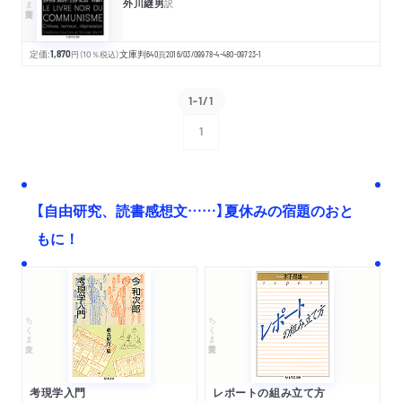
外川継男
訳
定価:
1,870
円
（10％税込）
文庫判
640
頁
2016/03/09
978-4-480-09723-1
1-1/1
1
次へ
【自由研究、読書感想文……】夏休みの宿題のおと
もに！
ちくま文庫
ちくま学芸文庫
考現学入門
レポートの組み立て方