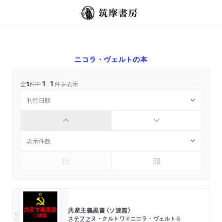
ニコラ・ヴェルト
の本
1
1
─
全
1
件中
件を表示
共産主義黒書〈ソ連篇〉
ちくま学芸文庫
ステファヌ・クルトワ
ニコラ・ヴェルト
著
著