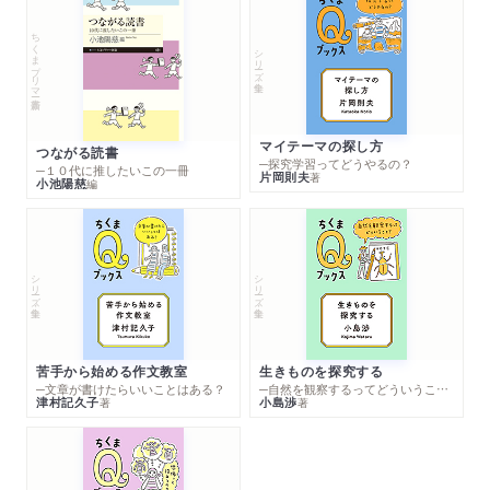
ちくまプリマー新書
シリーズ・全集
マイテーマの探し方
つながる読書
─探究学習ってどうやるの？
─１０代に推したいこの一冊
片岡則夫
著
小池陽慈
編
シリーズ・全集
シリーズ・全集
苦手から始める作文教室
生きものを探究する
─文章が書けたらいいことはある？
─自然を観察するってどういうこと？
津村記久子
小島渉
著
著