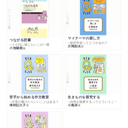
ちくまプリマー新書
シリーズ・全集
マイテーマの探し方
つながる読書
─探究学習ってどうやるの？
─１０代に推したいこの一冊
片岡則夫
著
小池陽慈
編
シリーズ・全集
シリーズ・全集
苦手から始める作文教室
生きものを探究する
─文章が書けたらいいことはある？
─自然を観察するってどういうこと？
津村記久子
小島渉
著
著