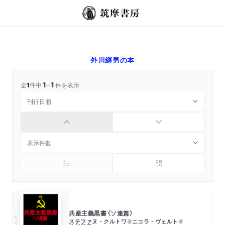
外川継男
の本
1
1
─
全
1
件中
件を表示
共産主義黒書〈ソ連篇〉
ちくま学芸文庫
ステファヌ・クルトワ
ニコラ・ヴェルト
著
著