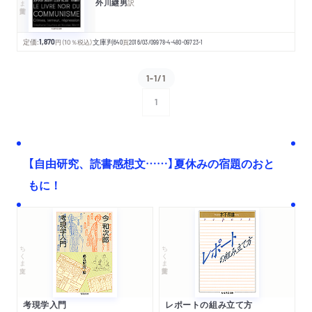
外川継男
訳
定価:
1,870
円
（10％税込）
文庫判
640
頁
2016/03/09
978-4-480-09723-1
1-1/1
1
次へ
【自由研究、読書感想文……】夏休みの宿題のおと
もに！
ちくま文庫
ちくま学芸文庫
考現学入門
レポートの組み立て方