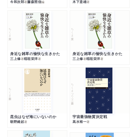
今和次郎
藤森照信
木下是雄
著
編
著
ちくま文庫
ちくま文庫
身近な雑草の愉快な生きかた
身近な雑草の愉快な生きかた
三上修
稲垣栄洋
三上修
稲垣栄洋
著
著
著
著
ちくまプリマー新書
ちくま新書
昆虫はなぜ海にいないのか
宇宙最強物質決定戦
朝野維起
高水裕一
著
著