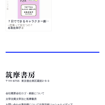
シリーズ・全集
７日でできるキャラクター創作入門
─想像って役立つの？
名取佐和子
著
〒111-8755
東京都台東区蔵前2-5-3
会社概要
会社ロゴ・銘板について
太宰治賞
太宰治と筑摩書房
お問い合わせ
著作権について
出版目録
ソーシャルメディア