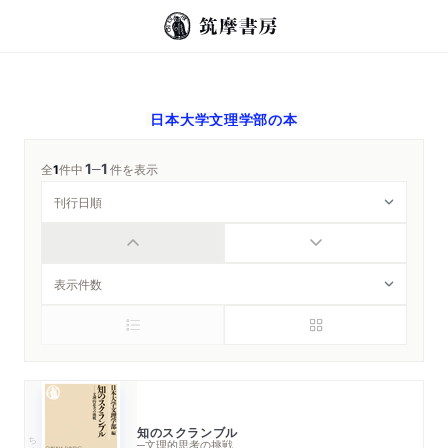
日本大学文理学部
の本
1
1
─
全
1
件中
件を表示
知のスクランブル
ちくま新書
─文理的思考の挑戦