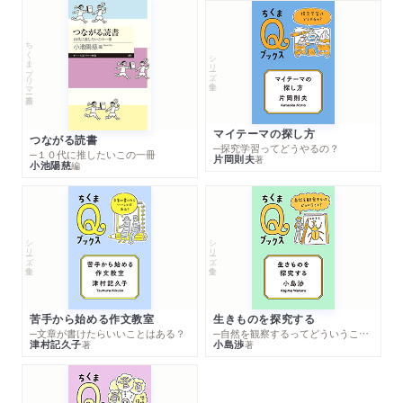
ちくまプリマー新書
シリーズ・全集
マイテーマの探し方
つながる読書
─探究学習ってどうやるの？
─１０代に推したいこの一冊
片岡則夫
著
小池陽慈
編
シリーズ・全集
シリーズ・全集
苦手から始める作文教室
生きものを探究する
─文章が書けたらいいことはある？
─自然を観察するってどういうこと？
津村記久子
小島渉
著
著