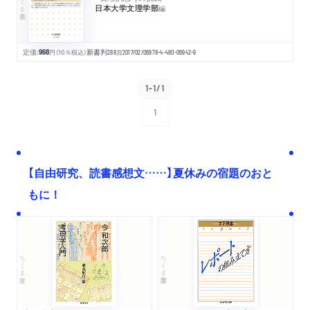
日本大学文理学部
編
定価:
968
円
（10％税込）
新書判
288
頁
2017/02/06
978-4-480-06942-9
1-1/1
1
次へ
【自由研究、読書感想文……】夏休みの宿題のおと
もに！
ちくま文庫
ちくま学芸文庫