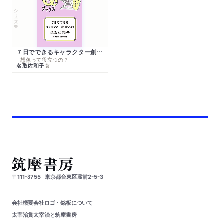
シリーズ・全集
７日でできるキャラクター創作入門
─想像って役立つの？
名取佐和子
著
〒111-8755
東京都台東区蔵前2-5-3
会社概要
会社ロゴ・銘板について
太宰治賞
太宰治と筑摩書房