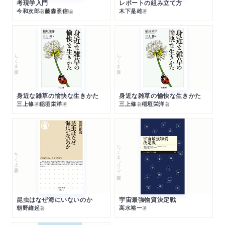
考現学入門
レポートの組み立て方
今和次郎
藤森照信
木下是雄
著
編
著
ちくま文庫
ちくま文庫
身近な雑草の愉快な生きかた
身近な雑草の愉快な生きかた
三上修
稲垣栄洋
三上修
稲垣栄洋
著
著
著
著
ちくまプリマー新書
ちくま新書
昆虫はなぜ海にいないのか
宇宙最強物質決定戦
朝野維起
高水裕一
著
著